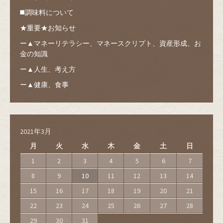
◼️調味料について
★重要★お知らせ
ー▲マネーリテラシー、マネースクリプト、資産形成、お
金の知識
ー▲人生、考え方
ー▲健康、食事
2021年3月
月
火
水
木
金
土
日
1
2
3
4
5
6
7
8
9
10
11
12
13
14
15
16
17
18
19
20
21
22
23
24
25
26
27
28
29
30
31