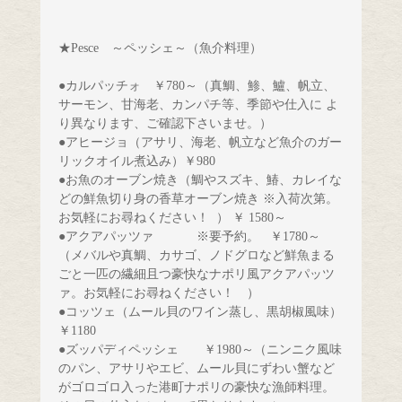
●カルパッチォ　￥780～
（真鯛、鯵、鱸、帆立、
サーモン、甘海老、カンパチ等、季節や仕入に よ
●アヒージョ（アサリ、海老、帆立など魚介のガー
リックオイル煮込み）￥980
●お魚のオーブン焼き（鯛やスズキ、鰆、カレイな
どの鮮魚切り身の香草オーブン焼き ※入荷次第。
お気軽にお尋ねください！  ） ￥ 1580～
●アクアパッツァ
※要予約。 
￥1780～
（メバルや真鯛、カサゴ、ノドグロなど鮮魚まる
ごと一匹の繊細且つ豪快なナポリ風アクアパッツ
●コッツェ（ムール貝のワイン蒸し、黒胡椒風味）
●ズッパディペッシェ　　￥1980～
（ニンニク風味
のパン、アサリやエビ、ムール貝にずわい蟹など
がゴロゴロ入った港町ナポリの豪快な漁師料理。