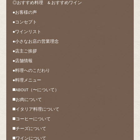
◎おすすめ料理 & おすすめワイン
●お客様の声
●コンセプト
●ワインリスト
●小さなお店の営業理念
●店主ご挨拶
●店舗情報
●料理へのこだわり
●料理メニュー
◼️ABOUT（〜について）
◼️お肉について
◼️イタリア料理について
◼️コーヒーについて
◼️チーズについて
◼️ワインについて