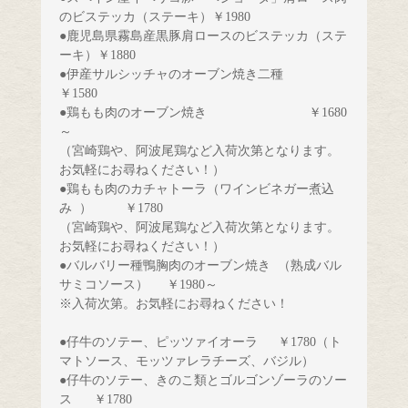
のビステッカ（ステーキ）￥1980　　　　　　
●鹿児島県霧島産黒豚肩ロースのビステッカ（ステ
ーキ）￥1880
●伊産サルシッチャのオーブン焼き二種　　 
￥1580
●鶏もも肉のオーブン焼き　　　　　　　　￥1680
（宮崎鶏や、阿波尾鶏など入荷次第となります。
お気軽にお尋ねください！）  　　
●鶏もも肉のカチャトーラ（ワインビネガー煮込
み  ）　　
（宮崎鶏や、阿波尾鶏など入荷次第となります。
お気軽にお尋ねください！）
●バルバリー種鴨胸肉のオーブン焼き
（熟成バル
サミコソース） 
※入荷次第。お気軽にお尋ねください！  
●仔牛のソテー、ピッツァイオーラ 　 ￥1780
（ト
マトソース、モッツァレラチーズ、バジル）
●仔牛のソテー、きのこ類とゴルゴンゾーラのソー
ス    
￥1780