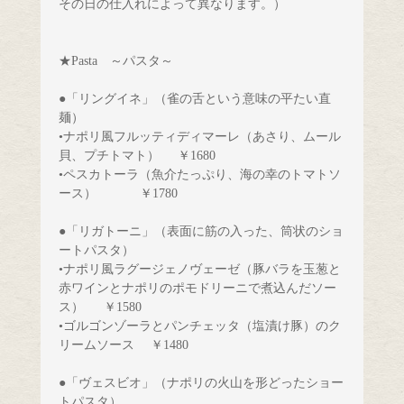
その日の仕入れによって異なります。）  
★Pasta　～パスタ～
●「リングイネ」（雀の舌という意味の平たい直
麺）
•ナポリ風フルッティディマーレ（あさり、ムール
貝、プチトマト）   
￥1680
•ペスカトーラ（魚介たっぷり、海の幸のトマトソ
ース）      
￥1780
●「リガトーニ」（表面に筋の入った、筒状のショ
ートパスタ）
•ナポリ風ラグージェノヴェーゼ
（豚バラを玉葱と
赤ワインとナポリのポモドリーニで煮込んだソー
ス）　
￥1580
•ゴルゴンゾーラとパンチェッタ（塩漬け豚）のク
リームソース　 ￥1480
●「ヴェスビオ」（ナポリの火山を形どったショー
トパスタ）