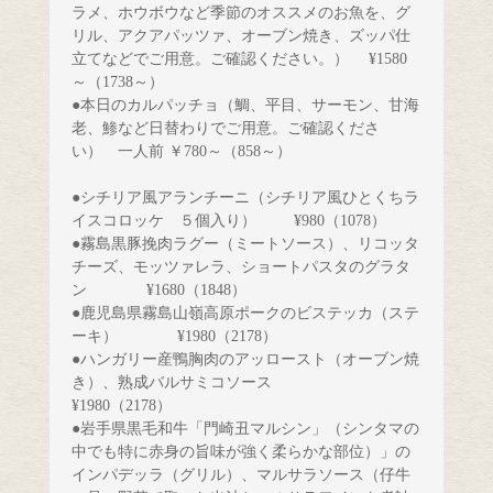
ラメ、ホウボウなど季節のオススメのお魚を、
グ
リル、アクアパッツァ、オーブン焼き、ズッパ仕
立てなどでご用意。ご確認ください。）　 ¥1580
～（1738～）
●本日のカルパッチョ（鯛、平目、サーモン、甘海
老、鯵など日替わりでご用意。ご確認くださ
い）　一人前 ￥780～（858～）　
●シチリア風アランチーニ（シチリア風ひとくちラ
イスコロッケ　５個入り）
¥980（1078）
●霧島黒豚挽肉ラグー（ミートソース）、リコッタ
チーズ、モッツァレラ、ショートパスタのグラタ
ン　　　 
¥1680（1848）
●鹿児島県霧島山嶺高原ポークのビステッカ（ステ
ーキ）　　 　
¥1980（2178）
●ハンガリー産鴨胸肉のアッロースト（オーブン焼
き）、熟成バルサミコソース 　 
¥1980（2178）
●岩手県黒毛和牛「門崎丑マルシン」（シンタマの
中でも特に赤身の旨味が強く柔らかな部位）」の
インパデッラ（グリル）、
マルサラソース（仔牛