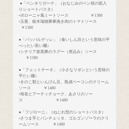
 ●「ペンネリガーテ」（おなじみのペン状の筋入
りショートパスタ）
•ボローニャ風ミートソース               
￥1380
•玉葱、栃木瑞穂豚豚挽き肉のトマトソース           
￥1380
●「パッパルデッレ」（食いしん坊という意味の平
•シチリア産黒豚のラグー（煮込み）ソース            
￥1580
●「フェットチーネ」（小さなリボンという意味の
平たい麺）
•きのこ類といんげん豆、熟成ベーコンのクリーム
ソース        
 ￥1480
•海老とアーティチョーク、あさりのソー
ス　　　　　　
　￥1480
●「フジローニ」（ねじれ型のショートパスタ）
•さつま芋とパンチェッタ、ゴルゴンゾーラのクリ
ームソース 
￥1480