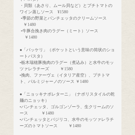
・貝類（あさり、ムール貝など）とプチトマトの
ワイン蒸しソース　¥1580
•季節の野菜とパンチェッタのクリームソース       
   ￥1480
•牛豚合挽き肉のラグー（ミート）ソース
￥1480
●「パッケリ」（ポケットという意味の筒状のショ
ートパスタ）
•栃木瑞穂豚挽肉のラグー（煮込み）と水牛のモッ
ツァレラチーズ         ￥1580
•挽肉、ファーヴェ（イタリア産空）、
プチトマ
ト、パルミジャーノのソース ￥1480
●「ニョッキナポレターニ」（ナポリスタイルの乾
麺のニョッキ）
•パンチェッタ、ゴルゴンゾーラ、生クリームのソ
ース           ￥1480
•パンチェッタとバジリコ、水牛のモッツァレラチ
ーズのトマトソース     
￥1480