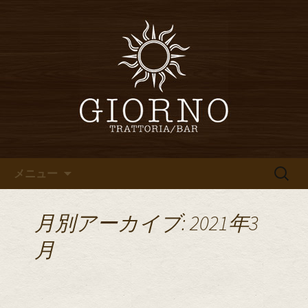
堀江・四ツ橋のイタリアン「イタリア
食堂ジョルノ～GIORNO～」からのお知
堀江・四ツ橋のイタリアン「イ
らせ
タリア食堂ジョルノ～GIORNO
～」のブログ
コンテンツへ移動
検
メニュー
索:
月別アーカイブ: 2021年3
月