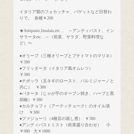
イタリア製のフォカッチャ、バゲットなど日替わ
りで。  各種￥200
★Antipasto,Insalata,etc...
～アンティパスト、イン
サラータetc…～（前菜、サラダ、野菜料理な
ど）〜
●オリーブ（三種オリーブとプチトマトのマリネ）
￥380          
●フリッタータ（イタリア風オムレツ）
￥380　　　　
●チポッラ（玉ネギのロースト、パルミジャーノと
共に） 
￥380　　  
●パタータ（じゃが芋のオーブン焼き、ハーブと黒
胡椒）￥380
●カルチョフィ（アーティチョーク）のオイル漬
け　 ￥380
●ファジョーリ（4種豆の蒸し煮）
￥380
●アンティパストミスト（前菜盛り合わせ）  
小
￥980 
大￥1880　　  