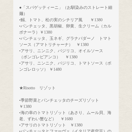
●「スパゲッティーニ」（お馴染みのストレート細
麺）
•鰯、トマト、松の実のシチリア風   　￥1380
•パンチェッタ、黒胡椒、卵黄、生クリーム（カル
ボナーラ）￥1380
•パンチェッタ、玉ネギ、グラナパダーノ　
トマト
ソース（アマトリチャーナ） 
￥1380
•アサリ、ニンニク、バジリコ、オイルソース　
（ボンゴレビアンコ）
￥1380
•アサリ、ニンニク、バジリコ、トマトソース（ボ
ンゴレロッソ） ￥1480
★Risotto　リゾット
•季節野菜とパンチェッタのチーズリゾット
￥1380
•海の幸のトマトリゾット（あさり、ムール貝、海
老、ずわい蟹など）　￥1680
•アサリのトマトリゾット　￥1380
•パンチェッタとファーヴェ（イタリア産空豆）の