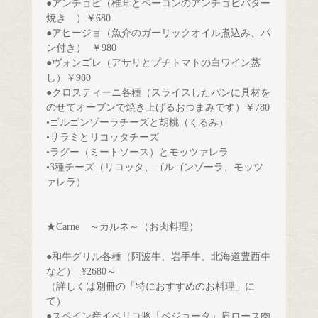
●アンチョビ（椎茸とベーコンのアンチョビバター
焼き　）￥680
●アヒージョ（魚介のガーリックオイル煮込み、パ
ン付き）  ￥980　
●ヴォンゴレ（アサリとプチトマトの白ワイン蒸
し）￥980　　　　　　
●クロスティーニ各種
（スライスしたパンに具材を
•3種チーズ（リコッタ、ゴルゴンゾーラ、モッツ
ァレラ）
★Carne　～カルネ～（お肉料理）　　
●和牛グリル各種（阿波牛、岩手牛、北海道豊西牛
など）
（詳しくは別冊の「特におすすめのお料理」に
て）
●スペイン産イベリコ豚「ベジョータ」肩ロース肉