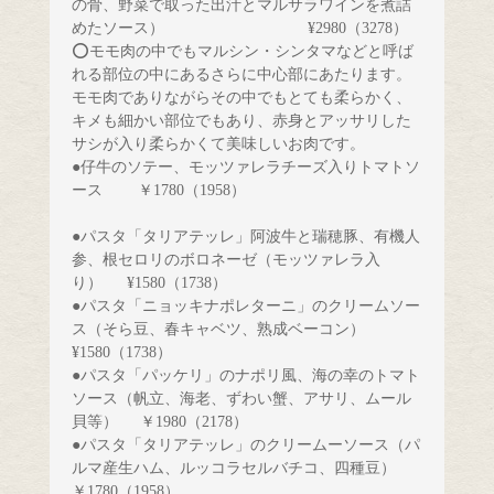
の骨、野菜で取った出汁とマルサラワインを煮詰
めたソース）　 
¥2980（3278）
⭕️モモ肉の中でもマルシン・シンタマなどと呼ば
れる部位の中にあるさらに中心部にあたります。
モモ肉でありながらその中でもとても柔らかく、
キメも細かい部位でもあり、赤身とアッサリした
サシが入り柔らかくて美味しいお肉です。
●仔牛のソテー、モッツァレラチーズ入りトマトソ
ース　　 ￥1780（1958）
●パスタ「タリアテッレ」阿波牛と瑞穂豚、有機人
参、根セロリのボロネーゼ（モッツァレラ入
り）　
¥1580（1738）
●パスタ「ニョッキナポレターニ」のクリームソー
ス（そら豆、春キャベツ、熟成ベーコン）　 
¥1580（1738）
●パスタ「パッケリ」のナポリ風、海の幸のトマト
ソース（帆立、海老、ずわい蟹、アサリ、ムール
貝等） 
￥1980（2178）
●パスタ「タリアテッレ」のクリームーソース（パ
ルマ産生ハム、ルッコラセルバチコ、四種豆） 
￥1780（1958）