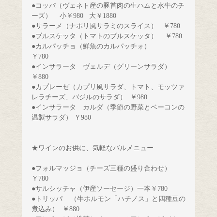
●コッパ（ヴェネト産の豚首肉の生ハムと水牛のチ
ーズ）
小￥980 
大￥1880    
●サラーメ（ナポリ風サラミのスライス） 
￥780
●ブルスケッタ（トマトのブルスケッタ）    ￥780
●カルパッチョ（鮮魚のカルパッチォ）  　　 
●インサラータ　ヴェルデ（グリーンサラダ）   
￥880          
●カプレーゼ（カプリ風サラダ、トマト、モッツァ
レラチーズ、バジルのサラダ）
￥980
●インサラータ　カルダ（季節の野菜とベーコンの
温製サラダ） ￥980               
★ワインのお供に、気軽なバルメニュー
●フォルマッジョ（チーズ三種の盛り合わせ） 
￥780
●サルシッチャ（伊産ソーセージ）一本￥780　　
●トリッパ    （牛ホルモン「ハチノス」と四種豆の
煮込み）  ￥880