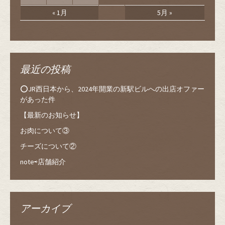
« 1月
5月 »
最近の投稿
⭕️JR西日本から、2024年開業の新駅ビルへの出店オファー
があった件
【最新のお知らせ】
お肉について③
チーズについて②
note⇨店舗紹介
アーカイブ