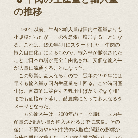
の推移
1990年以前、牛肉の輸入量は国内生産量よりも
小規模だったが、この後急激に増加することにな
る。これは、1991年4月にスタートした「牛肉の
輸入自由化」によるもので、輸入枠が撤廃された
ことで日本市場が完全自由化され、安価な輸入牛
が大量に流通することになった。
この影響は甚大なるもので、翌年の1992年には
早くも輸入量が国内生産量を上回る。この時国産
牛は、肉質的に競合する乳用牛ばかりでなく和牛
までも価格が下落し、酪農業にとって多大なるダ
メージとなった。
一方の輸入牛は、2000年のピーク時に、国内生
産量の2倍近い量が輸入されるまでに成長。その
後は、不景気やBSE(牛海綿状脳症)問題の影響か
ら牛肉離れが進んだことで輸入量が減少している