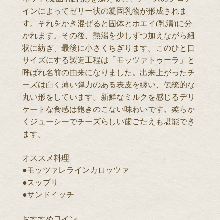
インによってゼリー状の凝固乳物が形成されま
す。それをかき混ぜると固体とホエイ(乳清)に分
かれます。その後、熱湯を少しずつ加えながら紐
状に紡ぎ、最後に小さくちぎります。このひと口
サイズにする製造工程は「モッツァトゥーラ」と
呼ばれ名前の由来になりました。出来上がったチ
ーズは白く薄い弾力のある表皮を纏い、伝統的な
丸い形をしています。新鮮なミルクを感じるデリ
ケートな食感は飽きのこない味わいです。柔らか
くジューシーでチーズらしい歯ごたえも堪能でき
ます。
オススメ料理
●モッツァレラインカロッツァ
●スップリ
●サンドイッチ
おすすめワイン