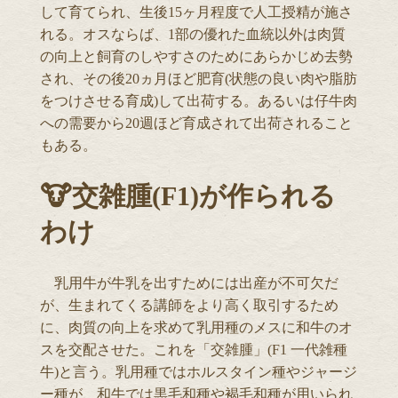
して育てられ、生後15ヶ月程度で人工授精が施さ
れる。オスならば、1部の優れた血統以外は肉質
の向上と飼育のしやすさのためにあらかじめ去勢
され、その後20ヵ月ほど肥育(状態の良い肉や脂肪
をつけさせる育成)して出荷する。あるいは仔牛肉
への需要から20週ほど育成されて出荷されること
もある。
🐮交雑腫(F1)が作られる
わけ
乳用牛が牛乳を出すためには出産が不可欠だ
が、生まれてくる講師をより高く取引するため
に、肉質の向上を求めて乳用種のメスに和牛のオ
スを交配させた。これを「交雑腫」(F1 一代雑種
牛)と言う。乳用種ではホルスタイン種やジャージ
ー種が、和牛では黒毛和種や褐毛和種が用いられ