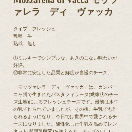
ァレラ ディ ヴァッカ
タイプ フレッシュ
乳種 牛
熟成 無し
①ミルキーでシンプルな、あきのこない味わいが
好評。
②非常に安定した品質と鮮度が自慢のチーズ。
「モッツァレラ ディ ヴァッカ」は、カンパー
ニャ州で生まれたパスタフィラータ(繊維状のチー
ズ生地)によるフレッシュチーズです。最初は水牛
の乳で作られていましたが、その後、牛乳でも作
られるようになり、今日では世界中で愛されるチ
ーズになりました。酸性化した牛乳を温めてレン
ネット(凝固乳酵素)を加えると、チーズのプロテ