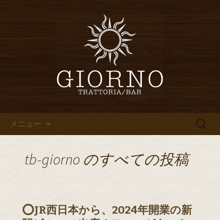
堀江・四ツ橋のイタリアン「イタリア
食堂ジョルノ～GIORNO～」からのお知
堀江・四ツ橋のイタリアン「イ
らせ
タリア食堂ジョルノ～GIORNO
～」のブログ
コンテンツへ移動
検
メニュー
索:
tb-giorno
のすべての投稿
⭕️JR西日本から、2024年開業の新