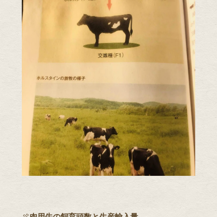
🍖
肉用牛の飼育頭数と生産輸入量