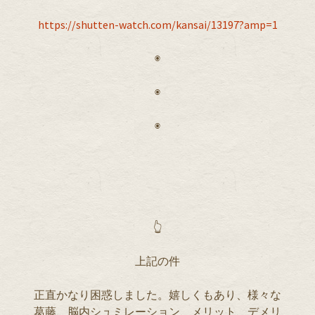
https://shutten-watch.com/kansai/13197?amp=1
◉
◉
◉
👆
上記の件
正直かなり困惑しました。嬉しくもあり、様々な
葛藤、脳内シュミレーション、メリット、デメリ