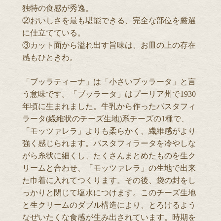
独特の食感が秀逸。
②おいしさを最も堪能できる、完全な部位を厳選
に仕立てている。
③カット面から溢れ出す旨味は、お皿の上の存在
感もひときわ。
「ブッラティーナ」は「小さいブッラータ」と言
う意味です。「ブッラータ」はプーリア州で1930
年頃に生まれました。牛乳から作ったパスタフィ
ラータ(繊維状のチーズ生地)系チーズの1種で、
「モッツァレラ」よりも柔らかく、繊維感がより
強く感じられます。パスタフィラータを冷やしな
がら糸状に細くし、たくさんまとめたものを生ク
リームと合わせ、「モッツァレラ」の生地で出来
た巾着に入れてつくります。その後、袋の封をし
っかりと閉じて塩水につけます。このチーズ生地
と生クリームのダブル構造により、とろけるよう
なぜいたくな食感が生み出されています。時期を