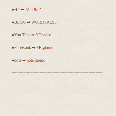
●HP ➡︎
ジョルノ
●BLOG ➡︎
WORDPRESS
●You Tube ➡︎
YT.video
●FaceBook ➡︎
FB.giorno
●note ➡︎
note.giorno
=======================================