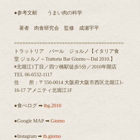
●参考文献 うまい肉の科学
著者 肉食研究会 監修 成瀬宇平
=======================================
トラットリア バール ジョルノ【イタリア食
堂 ジョルノ～Trattoria Bar Giorno～Dal 2010.】
◉北堀江1丁目／四ツ橋駅徒歩5分／2010年開店
TEL 06-6532-1117
住 所：〒550-0014 大阪府大阪市西区北堀江1-
16-17 アメニティ北堀江1F
●食べログ ➡︎
tbg.2010
●Google MAP ➡︎
Giorno
●Instagram ➡︎
tb.giorno