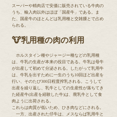
スーパーや精肉店で安価に販売されている牛肉の
うち、輸入肉以外はほぼ「国産牛」である。ま
た、国産牛のほとんどは乳用種と交雑腫とで占め
られる。
🐮乳用種の肉の利用
ホルスタイン種やジャージー種などの乳用種
は、牛乳の生産が本来の役目である。牛乳は母牛
が出産して初めて分泌される。したがって乳用牛
は、牛乳を出すために一生のうち10回ほど出産を
行い、そのたび300日程度搾乳される。こうして
出産を繰り返し、乳牛としての生産性が落ちてき
た経産牛(出産を経験した牛)は、廃乳牛として食
肉ように出荷される。
これらは肉質が低いため、ひき肉などにされる。
一方、出産された仔牛は、メスならば乳用牛と