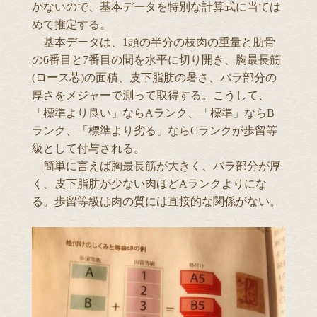
かないので、基本データを特別な計算式に当ては
めて推定する。
基本データは、1頭の半分の枝肉の重量と肋骨
の6番目と7番目の間を水平に切り開き、胸最長筋
(ロース芯)の面積、皮下脂肪の暑さ、バラ部分の
厚さをメジャーで測って取得する。こうして、
「標準より良い」ならAランク、「標準」ならB
ランク、「標準より劣る」ならCランクが歩留等
級として付与される。
簡単に言えば胸最長筋が大きく、バラ部分が厚
く、皮下脂肪が少ない肉ほどAランクよりにな
る。歩留等級は肉の質には直接的な関係がない。