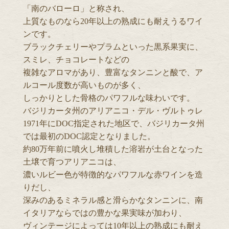
「南のバローロ」と称され、
上質なものなら20年以上の熟成にも耐えうるワイ
ンです。
ブラックチェリーやプラムといった黒系果実に、
スミレ、チョコレートなどの
複雑なアロマがあり、豊富なタンニンと酸で、ア
ルコール度数が高いものが多く、
しっかりとした骨格のパワフルな味わいです。
バジリカータ州のアリアニコ・デル・ヴルトゥレ
1971年にDOC指定された地区で、バジリカータ州
では最初のDOC認定となりました。
約80万年前に噴火し堆積した溶岩が土台となった
土壌で育つアリアニコは、
濃いルビー色が特徴的なパワフルな赤ワインを造
りだし、
深みのあるミネラル感と滑らかなタンニンに、南
イタリアならではの豊かな果実味が加わり、
ヴィンテージによっては10年以上の熟成にも耐え