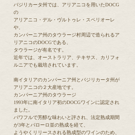
バジリカータ州では、アリアニコを用いたDOCG
の
アリアニコ・デル・ヴルトゥレ・スペリオーレ
や、
カンパーニア州のタウラージ村周辺で造られるア
リアニコのDOCGである、
タウラージが有名です。
近年では、オーストラリア、テキサス、カリフォ
ルニアでも栽培されています。
南イタリアのカンパーニア州とバジリカータ州が
アリアニコの２大産地です。
カンパーニア州のタウラージ
1993年に南イタリア初のDOCGワインに認定され
ました。
パワフルで芳醇な味わいと評され、法定熟成期間
が3年とバローロ並の熟成を経て、
ようやくリリースされる熟成型のワインのため、