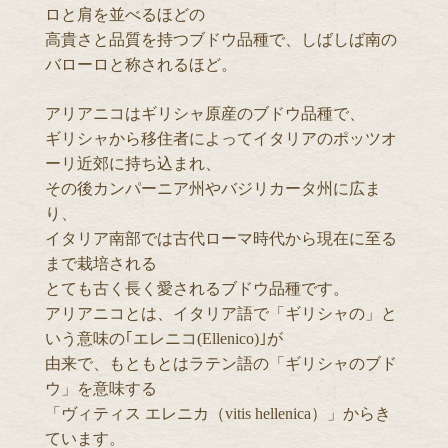
ロと肩を並べるほどの
高貴さと品質を持つブドウ品種で、しばしば南の
バローロと称されるほど。
アリアニコはギリシャ原産のブドウ品種で、
ギリシャから移住者によってイタリアのポッツオ
ーリ近郊に持ち込まれ、
その後カンパーニア州やバジリカータ州に広ま
り、
イタリア南部では古代ローマ時代から現在に至る
まで栽培される
とても古く長く愛されるブドウ品種です。
アリアニコとは、イタリア語で「ギリシャの」と
いう意味の｢エレニコ(Ellenico)｣が
由来で、もともとはラテン語の「ギリシャのブド
ウ」を意味する
「ヴィティス エレニカ（vitis hellenica）」からき
ています。