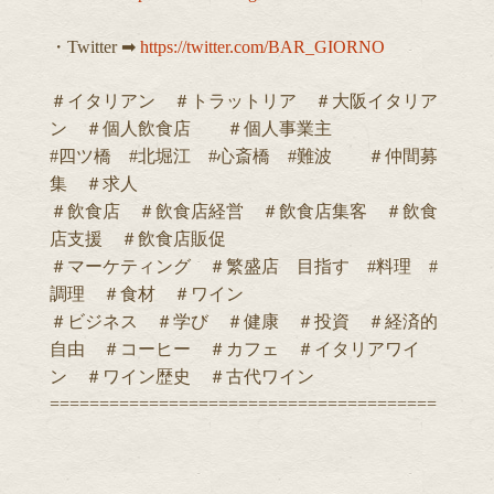
・Twitter ➡︎
https://twitter.com/BAR_GIORNO
＃イタリアン ＃トラットリア ＃大阪イタリア
ン ＃個人飲食店 ＃個人事業主
#四ツ橋 #北堀江 #心斎橋 #難波 ＃仲間募
集 ＃求人
＃飲食店 ＃飲食店経営 ＃飲食店集客 ＃飲食
店支援 ＃飲食店販促
＃マーケティング ＃繁盛店 目指す #料理 #
調理 ＃食材 ＃ワイン
＃ビジネス ＃学び ＃健康 ＃投資 ＃経済的
自由 ＃コーヒー ＃カフェ ＃イタリアワイ
ン ＃ワイン歴史 ＃古代ワイン
=======================================