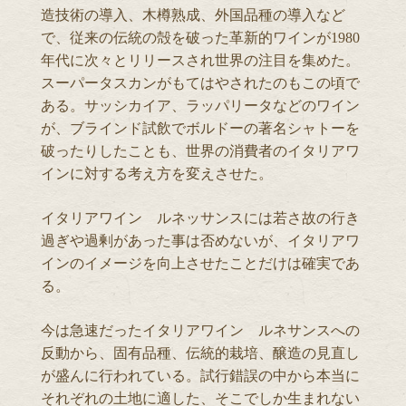
造技術の導入、木樽熟成、外国品種の導入など
で、従来の伝統の殻を破った革新的ワインが1980
年代に次々とリリースされ世界の注目を集めた。
スーパータスカンがもてはやされたのもこの頃で
ある。サッシカイア、ラッパリータなどのワイン
が、ブラインド試飲でボルドーの著名シャトーを
破ったりしたことも、世界の消費者のイタリアワ
インに対する考え方を変えさせた。
イタリアワイン ルネッサンスには若さ故の行き
過ぎや過剰があった事は否めないが、イタリアワ
インのイメージを向上させたことだけは確実であ
る。
今は急速だったイタリアワイン ルネサンスへの
反動から、固有品種、伝統的栽培、醸造の見直し
が盛んに行われている。試行錯誤の中から本当に
それぞれの土地に適した、そこでしか生まれない