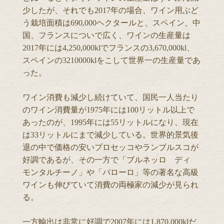
少したが、それでも2017年の場合、ワイン用ぶど
う栽培面積は690,000ヘクタールと、スペイン、中
国、フランスについで広く、ワインの生産量は
2017年には4,250,000klでフランスの3,670,000kl、
スペインの3210000klをこして世界一の生産量であ
った。
ワイン消費も減少し続けていて、国民一人当たり
のワイン消費量が1975年には100リットル以上で
あったのが、1995年には55リットルになり、現在
は33リットルにまで減少している。世界的景気後
退の中で価格の安いプロセッコやランブルスコが
好調であるが、その一方で「ブルネッロ ディ
モンタルチーノ」や「バローロ」等の著名な高級
ワインも伸びていて消費の両極家の減少が見られ
る。
一方輸出は非常に好調で2007年には1,870,000klだ