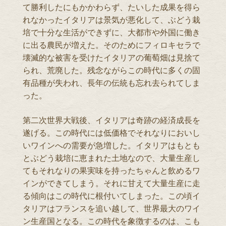
て勝利したにもかかわらず、たいした成果を得ら
れなかったイタリアは景気が悪化して、ぶどう栽
培で十分な生活ができずに、大都市や外国に働き
に出る農民が増えた。そのためにフィロキセラで
壊滅的な被害を受けたイタリアの葡萄畑は見捨て
られ、荒廃した。残念ながらこの時代に多くの固
有品種が失われ、長年の伝統も忘れ去られてしま
った。
第二次世界大戦後、イタリアは奇跡の経済成長を
遂げる。この時代には低価格でそれなりにおいし
いワインへの需要が急増した。イタリアはもとも
とぶどう栽培に恵まれた土地なので、大量生産し
てもそれなりの果実味を持ったちゃんと飲めるワ
インができてしまう。それに甘えて大量生産に走
る傾向はこの時代に根付いてしまった。この頃イ
タリアはフランスを追い越して、世界最大のワイ
ン生産国となる。この時代を象徴するのは、こも