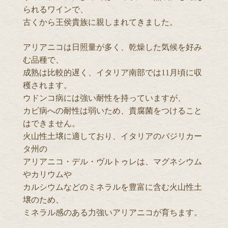
られるワインで、
古くから王侯貴族に親しまれてきました。
アリアニコは日照量が多く、乾燥した気候を好み
む品種で、
成熟は比較的遅く、イタリア南部では11月頃に収
穫されます。
ウドンコ病には強い耐性を持っていますが、
カビ病への耐性は弱いため、貴腐菌をつけること
はできません。
火山性土壌に適しており、イタリアのバジリカー
タ州の
アリアニコ・デル・ヴルトゥレは、マグネシウム
やカリウムや
カルシウムなどのミネラルを豊富に含む火山性土
壌のため、
ミネラル感のある力強いアリアニコが育ちます。