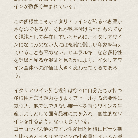
インが数多く生まれている。
この多様性こそがイタリアワインが誇るべき豊か
さなのであるが、それが秩序付けられたものでな
く混沌として存在しているために、イタリアワイ
ンになじみのない人には複雑で難しい印象を与え
ていることも否めない。ヒエラルキーなき多様性
を豊穣と見るか混乱と見るかにより、イタリアワ
イン全体への評価は大きく変わってくるであろ
う。
イタリアワイン界も近年は徐々に自分たちが持つ
多様性と言う魅力をうまくアピールする必要性に
気づき、他ではできない唯一性を持つワインを生
産しようとして固有品種に力を入れ、個性的なワ
インを作るようになってきている。
ヨーロッパの他のワイン生産国と同様にピーク期
と比べるとイタリアワインの生産量はずいぶん減