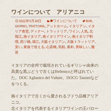
ワインについて アリアニコ
2021年5月26日
◼️ワインについて
BAR
,
GIORNO
,
TRATTORIA
,
アットホーム
,
イタリアン
,
イタ
リア食堂
,
ディナー
,
トラットリア
,
ワイン
,
人気
,
北
堀江
,
南イタリア
,
南イタリアワイン
,
南イタリア料
理
,
四ツ橋
,
堀江
,
大阪イタリアン
,
大阪トラットリア
,
安い
,
家族で使える
,
心斎橋
,
気軽
,
素朴
,
美味しい
,
難
波
イタリアの全州で栽培されているギリシャ由来の
高貴な黒ぶどうで古くはHellenicoと呼ばれてい
た。DOC Aglianico del Vulture、DOCG Taurasiなど
をつくる。
南イタリアで古くから愛されるブドウ品種アリア
ニコ。
北イタリアを代表するイタリアワインの王バロー