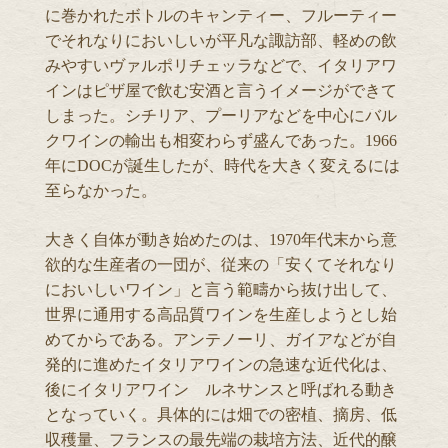
に巻かれたボトルのキャンティー、フルーティー
でそれなりにおいしいが平凡な諏訪部、軽めの飲
みやすいヴァルポリチェッラなどで、イタリアワ
インはピザ屋で飲む安酒と言うイメージができて
しまった。シチリア、プーリアなどを中心にバル
クワインの輸出も相変わらず盛んであった。1966
年にDOCが誕生したが、時代を大きく変えるには
至らなかった。
大きく自体が動き始めたのは、1970年代末から意
欲的な生産者の一団が、従来の「安くてそれなり
においしいワイン」と言う範疇から抜け出して、
世界に通用する高品質ワインを生産しようとし始
めてからである。アンテノーリ、ガイアなどが自
発的に進めたイタリアワインの急速な近代化は、
後にイタリアワイン ルネサンスと呼ばれる動き
となっていく。具体的には畑での密植、摘房、低
収穫量、フランスの最先端の栽培方法、近代的醸