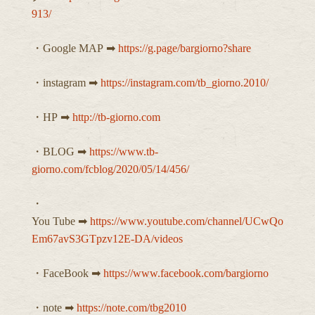
913/
・Google MAP ➡︎
https://g.page/bargiorno?share
・instagram ➡︎
https://instagram.com/tb_giorno.2010/
・HP ➡︎
http://tb-giorno.com
・BLOG ➡︎
https://www.tb-
giorno.com/fcblog/2020/05/14/456/
・
You Tube ➡︎
https://www.youtube.com/channel/UCwQo
Em67avS3GTpzv12E-DA/videos
・FaceBook ➡︎
https://www.facebook.com/bargiorno
・note ➡︎
https://note.com/tbg2010