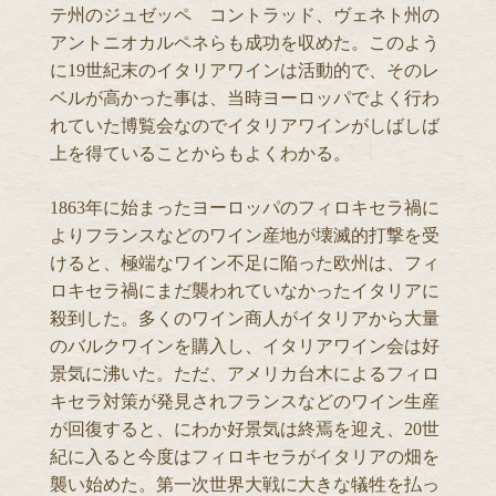
テ州のジュゼッペ コントラッド、ヴェネト州の
アントニオカルペネらも成功を収めた。このよう
に19世紀末のイタリアワインは活動的で、そのレ
ベルが高かった事は、当時ヨーロッパでよく行わ
れていた博覧会なのでイタリアワインがしばしば
上を得ていることからもよくわかる。
1863年に始まったヨーロッパのフィロキセラ禍に
よりフランスなどのワイン産地が壊滅的打撃を受
けると、極端なワイン不足に陥った欧州は、フィ
ロキセラ禍にまだ襲われていなかったイタリアに
殺到した。多くのワイン商人がイタリアから大量
のバルクワインを購入し、イタリアワイン会は好
景気に沸いた。ただ、アメリカ台木によるフィロ
キセラ対策が発見されフランスなどのワイン生産
が回復すると、にわか好景気は終焉を迎え、20世
紀に入ると今度はフィロキセラがイタリアの畑を
襲い始めた。第一次世界大戦に大きな犠牲を払っ