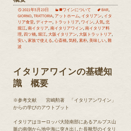
2021年5月23日
◼️ワインについて
BAR
,
GIORNO
,
TRATTORIA
,
アットホーム
,
イタリアン
,
イタ
リア食堂
,
ディナー
,
トラットリア
,
ワイン
,
人気
,
北
堀江
,
南イタリア
,
南イタリアワイン
,
南イタリア料
理
,
四ツ橋
,
堀江
,
大阪イタリアン
,
大阪トラットリア
,
安い
,
家族で使える
,
心斎橋
,
気軽
,
素朴
,
美味しい
,
難
波
イタリアワインの基礎知
識 概要
※参考文献 宮嶋勲著 「イタリアンワイン」
からの学びのアウトプット
イタリアはヨーロッパ大陸南部にあるアルプス山
脈の南側から地中海に突き出した長靴型のイタリ