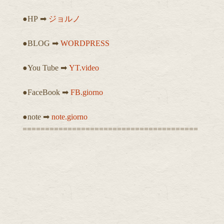
●HP ➡︎
ジョルノ
●BLOG ➡︎
WORDPRESS
●You Tube ➡︎
YT.video
●FaceBook ➡︎
FB.giorno
●note ➡︎
note.giorno
=======================================