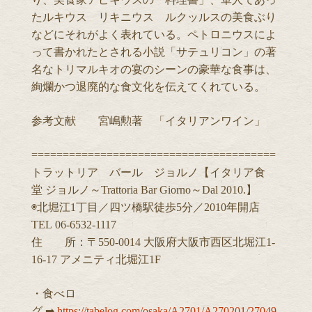
たルキウス リキニウス ルクッルスの美食ぶり
などにそれがよく表れている。ペトロニウスによ
って書かれたとされる小説「サテュリコン」の著
名なトリマルキオの宴のシーンの豪華な食事は、
絢爛かつ退廃的な食文化を伝えてくれている。
参考文献 宮嶋勲著 「イタリアンワイン」
=======================================
トラットリア バール ジョルノ【イタリア食
堂 ジョルノ～Trattoria Bar Giorno～Dal 2010.】
◉北堀江1丁目／四ツ橋駅徒歩5分／2010年開店
TEL 06-6532-1117
住 所：〒550-0014 大阪府大阪市西区北堀江1-
16-17 アメニティ北堀江1F
・食べロ
グ ➡︎
https://tabelog.com/osaka/A2701/A270201/27049