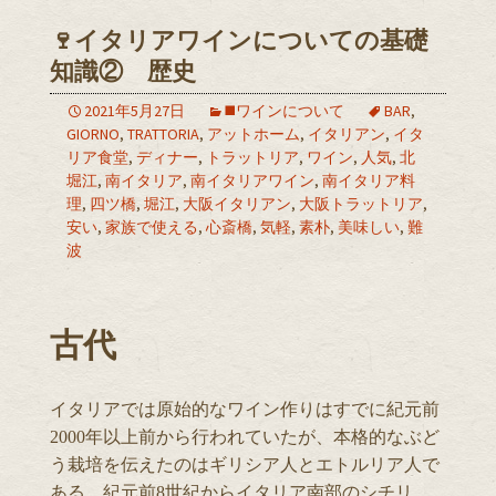
🍷イタリアワインについての基礎
知識② 歴史
2021年5月27日
◼️ワインについて
BAR
,
GIORNO
,
TRATTORIA
,
アットホーム
,
イタリアン
,
イタ
リア食堂
,
ディナー
,
トラットリア
,
ワイン
,
人気
,
北
堀江
,
南イタリア
,
南イタリアワイン
,
南イタリア料
理
,
四ツ橋
,
堀江
,
大阪イタリアン
,
大阪トラットリア
,
安い
,
家族で使える
,
心斎橋
,
気軽
,
素朴
,
美味しい
,
難
波
古代
イタリアでは原始的なワイン作りはすでに紀元前
2000年以上前から行われていたが、本格的なぶど
う栽培を伝えたのはギリシア人とエトルリア人で
ある。紀元前8世紀からイタリア南部のシチリ