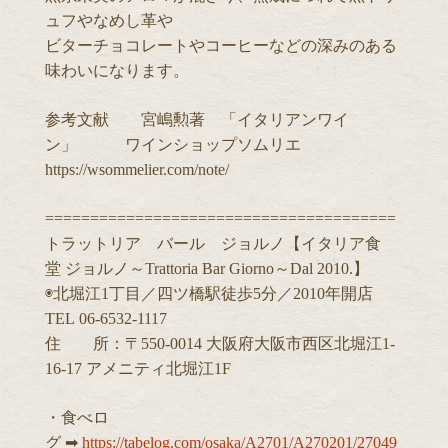
ュフやなめし革や
ビターチョコレートやコーヒーなどの深みのある
味わいになります。
参考文献 宮嶋勲著 「イタリアンワイ
ン」 ワインショップソムリエ
https://wsommelier.com/note/
=======================================
トラットリア バール ジョルノ【イタリア食
堂 ジョルノ～Trattoria Bar Giorno～Dal 2010.】
◉北堀江1丁目／四ツ橋駅徒歩5分／2010年開店
TEL 06-6532-1117
住 所：〒550-0014 大阪府大阪市西区北堀江1-
16-17 アメニティ北堀江1F
・食べロ
グ ➡︎
https://tabelog.com/osaka/A2701/A270201/27049