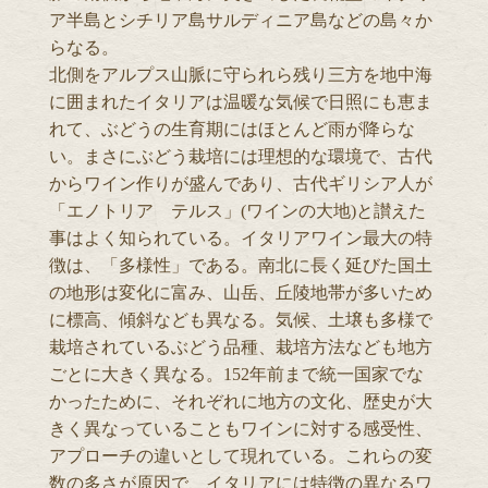
ア半島とシチリア島サルディニア島などの島々か
らなる。
北側をアルプス山脈に守られら残り三方を地中海
に囲まれたイタリアは温暖な気候で日照にも恵ま
れて、ぶどうの生育期にはほとんど雨が降らな
い。まさにぶどう栽培には理想的な環境で、古代
からワイン作りが盛んであり、古代ギリシア人が
「エノトリア テルス」(ワインの大地)と讃えた
事はよく知られている。イタリアワイン最大の特
徴は、「多様性」である。南北に長く延びた国土
の地形は変化に富み、山岳、丘陵地帯が多いため
に標高、傾斜なども異なる。気候、土壌も多様で
栽培されているぶどう品種、栽培方法なども地方
ごとに大きく異なる。152年前まで統一国家でな
かったために、それぞれに地方の文化、歴史が大
きく異なっていることもワインに対する感受性、
アプローチの違いとして現れている。これらの変
数の多さが原因で、イタリアには特徴の異なるワ