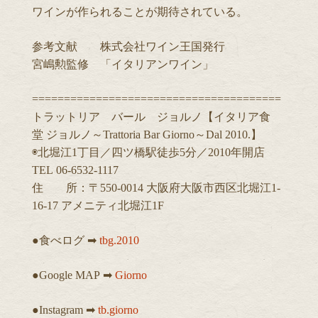
ワインが作られることが期待されている。
参考文献 株式会社ワイン王国発行
宮嶋勲監修 「イタリアンワイン」
=======================================
トラットリア バール ジョルノ【イタリア食
堂 ジョルノ～Trattoria Bar Giorno～Dal 2010.】
◉北堀江1丁目／四ツ橋駅徒歩5分／2010年開店
TEL 06-6532-1117
住 所：〒550-0014 大阪府大阪市西区北堀江1-
16-17 アメニティ北堀江1F
●食べログ ➡︎
tbg.2010
●Google MAP ➡︎
Giorno
●Instagram ➡︎
tb.giorno