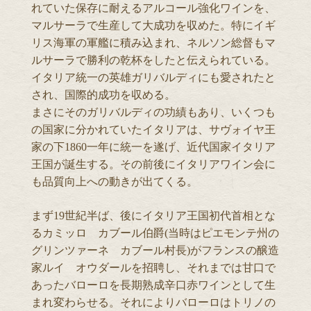
れていた保存に耐えるアルコール強化ワインを、
マルサーラで生産して大成功を収めた。特にイギ
リス海軍の軍艦に積み込まれ、ネルソン総督もマ
ルサーラで勝利の乾杯をしたと伝えられている。
イタリア統一の英雄ガリバルディにも愛されたと
され、国際的成功を収める。
まさにそのガリバルディの功績もあり、いくつも
の国家に分かれていたイタリアは、サヴォイヤ王
家の下1860一年に統一を遂げ、近代国家イタリア
王国が誕生する。その前後にイタリアワイン会に
も品質向上への動きが出てくる。
まず19世紀半ば、後にイタリア王国初代首相とな
るカミッロ カブール伯爵(当時はピエモンテ州の
グリンツァーネ カブール村長)がフランスの醸造
家ルイ オウダールを招聘し、それまでは甘口で
あったバローロを長期熟成辛口赤ワインとして生
まれ変わらせる。それによりバローロはトリノの