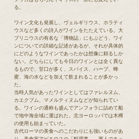
る。
ワイン文化も発展し、ヴェルギリウス、ホラティ
ウスなど多くの詩人がワインをたたえている。大
プリニウスの有名な「博物誌」にもぶどう、ワイ
ンについての詳細な記述があるが、それが具体的
にどのようなワインであったかは想像に頼るしか
ない。どちらにしても今日のワインとは全く異な
るもので、甘口が多く、スパイス、ハーブ、蜂
蜜、海の水などを加えて飲まれることが多かっ
た。
当時人気があったワインとしてはファレルヌム、
カエクブム、マメルティヌムなどが知られてい
る。ワインの通称も盛んでアンフォラに詰めて船
で地中海全域に運ばれた。北ヨーロッパでは木樽
の使用も始まっていた。
古代ローマの美食へのこだわりにも強いものがあ
り、美食家アピキウスの「料理書」、軍人であっ