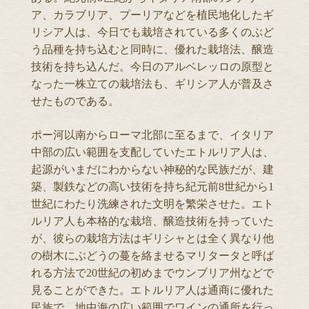
ア、カラブリア、プーリアなどを植民地化したギ
リシア人は、今日でも栽培されている多くのぶど
う品種を持ち込むと同時に、優れた栽培法、醸造
技術を持ち込んだ。今日のアルベレッロの原型と
なった一株立ての栽培法も、ギリシア人が普及さ
せたものである。
ポー河以南からローマ北部に至るまで、イタリア
中部の広い範囲を支配していたエトルリア人は、
起源がいまだにわからない神秘的な民族だが、建
築、製鉄などの高い技術を持ち紀元前8世紀から1
世紀にわたり洗練された文明を繁栄させた。エト
ルリア人も本格的な栽培、醸造技術を持っていた
が、彼らの栽培方法はギリシャとは全く異なり他
の樹木にぶどうの蔓を絡ませるマリタータと呼ば
れる方法で20世紀の初めまでウンブリア州などで
見ることができた。エトルリア人は通商に優れた
民族で、地中海の広い範囲でワインの通所を行っ