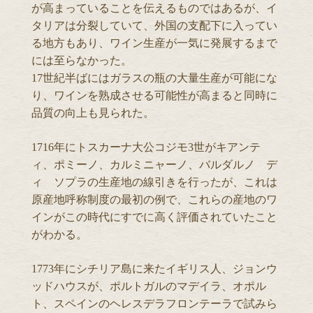
が高まっていることを伝えるものではあるが、イ
タリアは分裂していて、外国の支配下に入ってい
る地方もあり、ワイン生産が一気に発展するまで
には至らなかった。
17世紀半ばにはガラスの瓶の大量生産が可能にな
り、ワインを熟成させる可能性が高まると同時に
品質の向上も見られた。
1716年にトスカーナ大公コジモ3世がキアンテ
ィ、ポミーノ、カルミニャーノ、バルダルノ デ
ィ ソプラの生産地の線引きを行ったが、これは
原産地呼称制度の最初の例で、これらの産地のワ
インがこの時代にすでに高く評価されていたこと
がわかる。
1773年にシチリア島に来たイギリス人、ジョンウ
ッドハウスが、ポルトガルのマデイラ、オポル
ト、スペインのヘレスデラフロンテーラで試みら