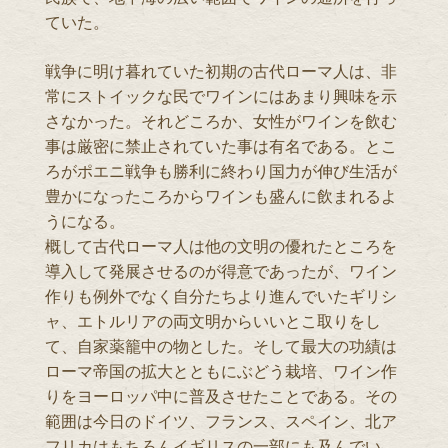
ていた。
戦争に明け暮れていた初期の古代ローマ人は、非
常にストイックな民でワインにはあまり興味を示
さなかった。それどころか、女性がワインを飲む
事は厳密に禁止されていた事は有名である。とこ
ろがポエニ戦争も勝利に終わり国力が伸び生活が
豊かになったころからワインも盛んに飲まれるよ
うになる。
概して古代ローマ人は他の文明の優れたところを
導入して発展させるのが得意であったが、ワイン
作りも例外でなく自分たちより進んでいたギリシ
ャ、エトルリアの両文明からいいとこ取りをし
て、自家薬籠中の物とした。そして最大の功績は
ローマ帝国の拡大とともにぶどう栽培、ワイン作
りをヨーロッパ中に普及させたことである。その
範囲は今日のドイツ、フランス、スペイン、北ア
フリカはもちろんイギリスの一部にも及んでい