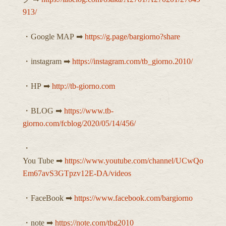
913/
・Google MAP ➡︎
https://g.page/bargiorno?share
・instagram ➡︎
https://instagram.com/tb_giorno.2010/
・HP ➡︎
http://tb-giorno.com
・BLOG ➡︎
https://www.tb-
giorno.com/fcblog/2020/05/14/456/
・
You Tube ➡︎
https://www.youtube.com/channel/UCwQo
Em67avS3GTpzv12E-DA/videos
・FaceBook ➡︎
https://www.facebook.com/bargiorno
・note ➡︎
https://note.com/tbg2010