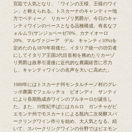
宮廷で人気となり、「ワインの王様、王様のワイ
ン」と称えられる。トスカーナのキャンティー地
方でベティーノ リカーゾリ男爵が、今日のキャ
ンティワインのベースとなる品種構成、有名なフ
ォルムラ(サンジョベーゼ70%、カナイオーロ
20%、マルヴァジーア デル キャンティ10%)を
定めたのも1870年前後だ。イタリア統一の功労者
にしてイタリア王国2代目首相を務めたリカーゾ
リ男爵は政界引退後に近代的な農園経営に尽力
し、キャンティワインの名声を大いに高めた。
1988年にはトスカーナ州モンタルチーノ村のグレ
ッポ農園でフェルッチョ ビオンディ サンティ
により長期熟成赤ワインのブルネーロが誕生し
た。また、19世紀半ばにはカルロ ガンチャがピ
エモンテ州でモスカートによる瓶内二次発酵スパ
ークリングワイン作りを始め、大人気となる。続
いて、スパークリングワインの分野ではピエモン