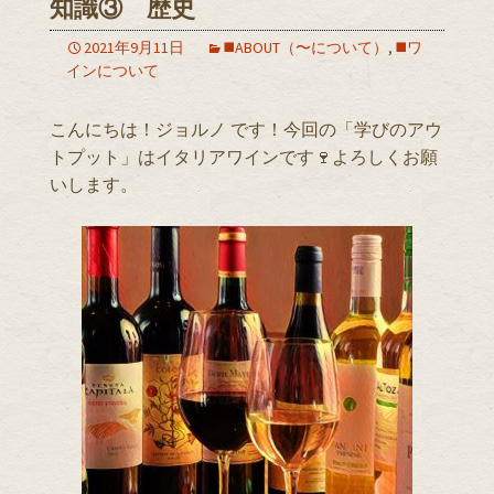
知識③ 歴史
2021年9月11日
◼️ABOUT（〜について）
,
◼️ワ
インについて
こんにちは！ジョルノ です！今回の「学びのアウ
トプット」はイタリアワインです🍷よろしくお願
いします。