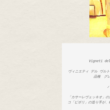
Vigneti del
ヴィニエティ デル ヴルト
 品種　グレコ／ フィアーノ　　　　　辛口

「カサーレヴェッキオ」の
コ「ピポリ」の造り手が、