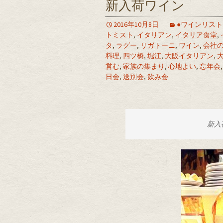
新入荷ワイン
2016年10月8日
●ワインリスト
トミスト
,
イタリアン
,
イタリア食堂
,
タ
,
ラグー
,
リガトーニ
,
ワイン
,
会社
料理
,
四ツ橋
,
堀江
,
大阪イタリアン
,
営む
,
家族の集まり
,
心地よい
,
忘年会
日会
,
送別会
,
飲み会
新入