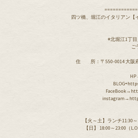
============
四ツ橋、堀江のイタリアン【イタリア食
◉北堀江1丁目
ご
住 所：〒550-0014 大阪
HP→
BLOG⇨https
FaceBook→http
instagram→http
【火～土】ランチ11:30～14:00
【日】 18:00～23:00