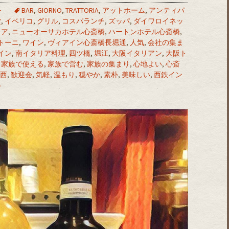
ト
BAR
,
GIORNO
,
TRATTORIA
,
アットホーム
,
アンティパ
堂
,
イベリコ
,
グリル
,
コスパランチ
,
ズッパ
,
ダイワロイネッ
リア
,
ニューオーサカホテル心斎橋
,
ハートンホテル心斎橋
,
トーニ
,
ワイン
,
ヴィアイン心斎橋長堀通
,
人気
,
会社の集ま
イン
,
南イタリア料理
,
四ツ橋
,
堀江
,
大阪イタリアン
,
大阪ト
,
家族で使える
,
家族で営む
,
家族の集まり
,
心地よい
,
心斎
橋西
,
歓迎会
,
気軽
,
温もり
,
穏やか
,
素朴
,
美味しい
,
西鉄イン
会