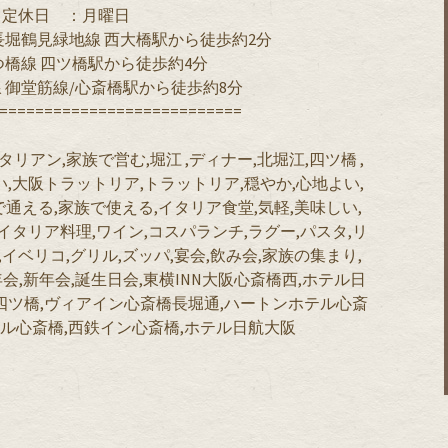
定休日 ：月曜日
堀鶴見緑地線 西大橋駅から徒歩約2分
橋線 四ツ橋駅から徒歩約4分
 御堂筋線/心斎橋駅から徒歩約8分
===========================
,大阪イタリアン,家族で営む,堀江 ,ディナー,北堀江,四ツ橋 ,
い,大阪トラットリア,トラットリア,穏やか,心地よい,
で通える,家族で使える,イタリア食堂,気軽,美味しい,
イタリア料理,ワイン,コスパランチ,ラグー,パスタ,リ
イベリコ,グリル,ズッパ,宴会,飲み会,家族の集まり,
会,新年会,誕生日会,東横INN大阪心斎橋西,ホテル日
四ツ橋,ヴィアイン心斎橋長堀通,ハートンホテル心斎
ル心斎橋,西鉄イン心斎橋,ホテル日航大阪