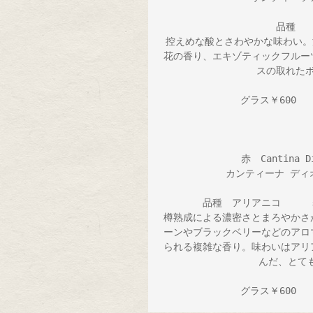
品種　　
控えめな酸とさわやかな味わい。
花の香り、エキゾティックフルー
スの取れたボ
グラス￥600   
赤　Cantina Di
カンティーナ ディ
品種　アリアニコ　　　
樽熟成による濃密さとまろやかさ
ーンやブラックベリーなどのアロ
られる複雑な香り。味わいはアリ
んだ、とて
グラス￥600  