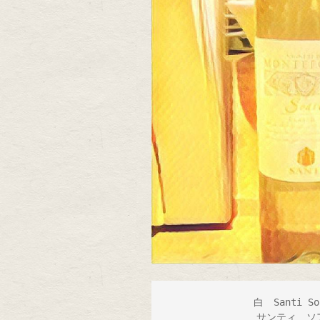
白　Santi So
サンティ　ソ