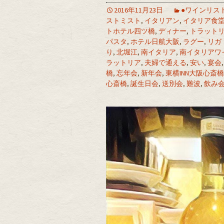
2016年11月23日
●ワインリス
ストミスト
,
イタリアン
,
イタリア食
トホテル四ツ橋
,
ディナー
,
トラット
パスタ
,
ホテル日航大阪
,
ラグー
,
リガ
り
,
北堀江
,
南イタリア
,
南イタリアワ
ラットリア
,
夫婦で通える
,
安い
,
宴会
橋
,
忘年会
,
新年会
,
東横INN大阪心斎
心斎橋
,
誕生日会
,
送別会
,
難波
,
飲み