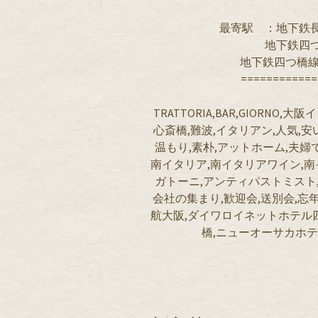
最寄駅 ：地下鉄長
地下鉄四つ
地下鉄四つ橋線
============
TRATTORIA,BAR,GIORNO
心斎橋,難波,イタリアン,人気,安
温もり,素朴,アットホーム,夫婦
南イタリア,南イタリアワイン,南
ガトーニ,アンティパストミスト,
会社の集まり,歓迎会,送別会,忘年
航大阪,ダイワロイネットホテル
橋,ニューオーサカホテ