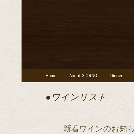
堀江・四ツ橋のイタリアン
堀江・四
堂ジョルノ
コンテンツへ移動
Home
About GIORNO
Dinner
●ワインリスト
新着ワインのお知