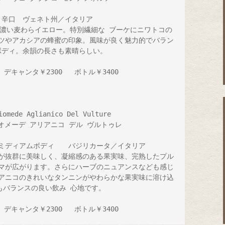
辛口　ヴェネト州／イタリア

濃い麦わらイエロー。特別繊細な ブーケにニワトコの
ツやアカシアの蜂蜜の印象。風味が良く魅力的でバラン
ディ。余韻の長さも素晴らしい。

 デキャンタ￥2300   ボトル￥3400

omede Aglianico Del Vulture　

オメーデ アリアニコ デル ヴルトゥレ　

ミディアムボディ　　バジリカータ／イタリア

が抜群に美味しく、凝縮感のある果実味、完熟したプル
マが広がります。さらにハーブのニュアンスなども感じ
アニコのきれいなタンニンがやわらかな果実味に溶け込
もバランスの良い飲み 心地です。

  デキャンタ￥2300   ボトル￥3400