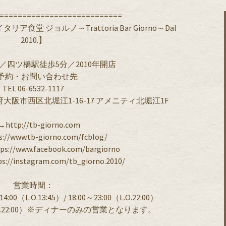
===========================
堂 ジョルノ～Trattoria Bar Giorno～Dal
2010.】
／四ツ橋駅徒歩5分／2010年開店
予約・お問い合わせ先
TEL 06-6532-1117
府大阪市西区北堀江1-16-17 アメニティ北堀江1F
http://tb-giorno.com
://www.tb-giorno.com/fcblog/
s://www.facebook.com/bargiorno
s://instagram.com/tb_giorno.2010/
営業時間：
（L.O.13:45）/ 18:00～23:00（L.O.22:00）
（L.O.22:00）※ディナーのみの営業となります。