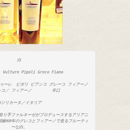
白

 Vulture Pipoli Greco Fiano

ゥーレ　ピポリ ビアンコ グレーコ フィアーノ

バジリカータ／イタリア

造り手ファルネーゼがプロデュースするアリアニ
樹齢60年のグレコとフィアーノで造るフルーティ
ーな白。
