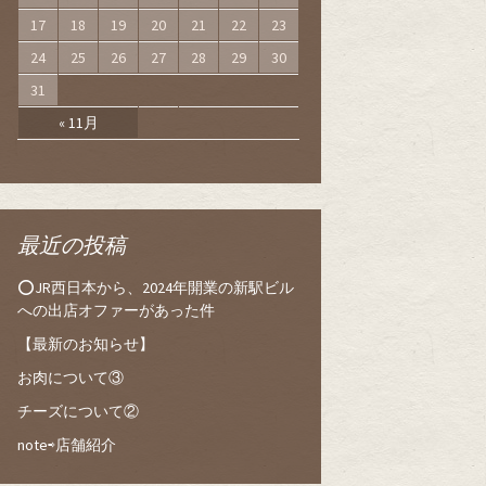
17
18
19
20
21
22
23
24
25
26
27
28
29
30
31
« 11月
最近の投稿
⭕️JR西日本から、2024年開業の新駅ビル
への出店オファーがあった件
【最新のお知らせ】
お肉について③
チーズについて②
note⇨店舗紹介