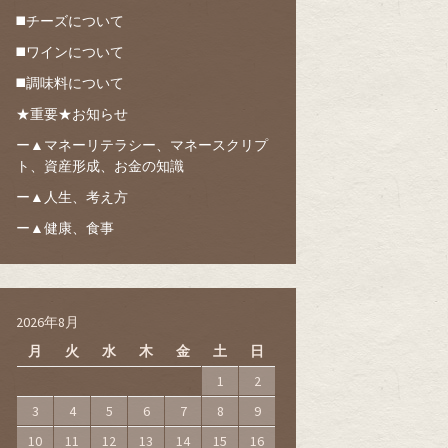
◼️チーズについて
◼️ワインについて
◼️調味料について
★重要★お知らせ
ー▲マネーリテラシー、マネースクリプ
ト、資産形成、お金の知識
ー▲人生、考え方
ー▲健康、食事
2026年8月
月
火
水
木
金
土
日
1
2
3
4
5
6
7
8
9
10
11
12
13
14
15
16