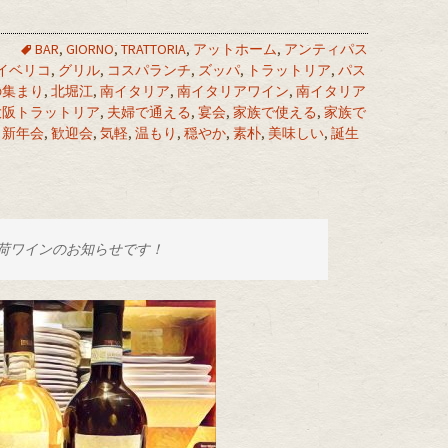
BAR
,
GIORNO
,
TRATTORIA
,
アットホーム
,
アンティパス
イベリコ
,
グリル
,
コスパランチ
,
ズッパ
,
トラットリア
,
パス
の集まり
,
北堀江
,
南イタリア
,
南イタリアワイン
,
南イタリア
大阪トラットリア
,
夫婦で通える
,
宴会
,
家族で使える
,
家族で
,
新年会
,
歓迎会
,
気軽
,
温もり
,
穏やか
,
素朴
,
美味しい
,
誕生
荷ワインのお知らせです！