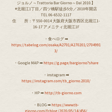
ジョルノ～Trattoria Bar Giorno～Dal 2010.】
◉北堀江1丁目／四ツ橋駅徒歩5分／2010年開店
TEL 06-6532-1117
住 所：〒550-0014 大阪府大阪市西区北堀江1-
16-17 アメニティ北堀江1F
・食べログ ➡︎
https://tabelog.com/osaka/A2701/A270201/2704991
3/
・Google MAP ➡︎
https://g.page/bargiorno?share
・instagram ➡︎
https://instagram.com/tb_giorno.2010/
・HP ➡︎
http://tb-giorno.com
・BLOG ➡︎
https://www.tb-
giorno.com/fcblog/2020/05/14/456/