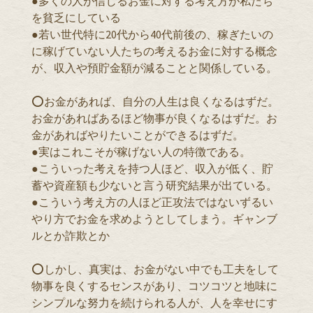
●多くの人が信じるお金に対する考え方が私たち
を貧乏にしている
●若い世代特に20代から40代前後の、稼ぎたいの
に稼げていない人たちの考えるお金に対する概念
が、収入や預貯金額が減ることと関係している。
⭕️お金があれば、自分の人生は良くなるはずだ。
お金があればあるほど物事が良くなるはずだ。お
金があればやりたいことができるはずだ。
●実はこれこそが稼げない人の特徴である。
●こういった考えを持つ人ほど、収入が低く、貯
蓄や資産額も少ないと言う研究結果が出ている。
●こういう考え方の人ほど正攻法ではないずるい
やり方でお金を求めようとしてしまう。ギャンブ
ルとか詐欺とか
⭕️しかし、真実は、お金がない中でも工夫をして
物事を良くするセンスがあり、コツコツと地味に
シンプルな努力を続けられる人が、人を幸せにす