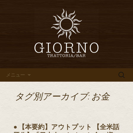
堀江・四ツ橋のイタリアン「イタリア
食堂ジョルノ～GIORNO～」からのお知
堀江・四ツ橋のイタリアン「イ
らせ
タリア食堂ジョルノ～GIORNO
～」のブログ
コンテンツへ移動
検
メニュー
索:
タグ別アーカイブ: お金
● 【本要約】アウトプット 【全米話