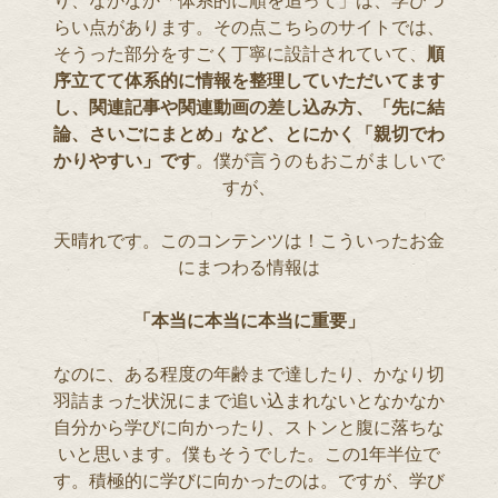
り、なかなか「体系的に順を追って」は、学びづ
らい点があります。その点こちらのサイトでは、
そうった部分をすごく丁寧に設計されていて、
順
序立てて体系的に情報を整理していただいてます
し、関連記事や関連動画の差し込み方、「先に結
論、さいごにまとめ」など、とにかく「親切でわ
かりやすい」です
。僕が言うのもおこがましいで
すが、
天晴れです。このコンテンツは！こういったお金
にまつわる情報は
「本当に本当に本当に重要」
なのに、ある程度の年齢まで達したり、かなり切
羽詰まった状況にまで追い込まれないとなかなか
自分から学びに向かったり、ストンと腹に落ちな
いと思います。僕もそうでした。この1年半位で
す。積極的に学びに向かったのは。ですが、学び