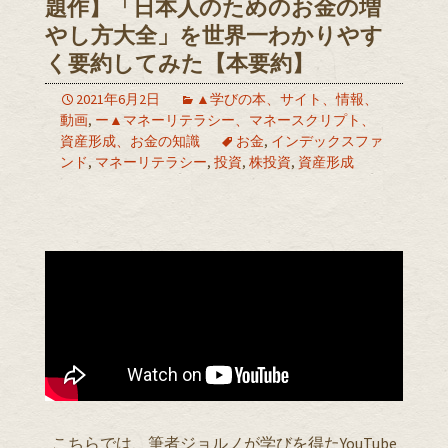
題作】「日本人のためのお金の増
やし方大全」を世界一わかりやす
く要約してみた【本要約】
2021年6月2日
▲学びの本、サイト、情報、
動画
,
ー▲マネーリテラシー、マネースクリプト、
資産形成、お金の知識
お金
,
インデックスファ
ンド
,
マネーリテラシー
,
投資
,
株投資
,
資産形成
こちらでは、筆者ジョルノが学びを得たYouTube