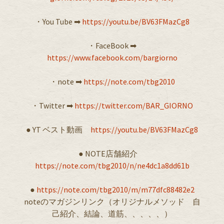
・You Tube ➡︎
https://youtu.be/BV63FMazCg8
・FaceBook ➡︎
https://www.facebook.com/bargiorno
・note ➡︎
https://note.com/tbg2010
・Twitter ➡︎
https://twitter.com/BAR_GIORNO
● YT ベスト動画
https://youtu.be/BV63FMazCg8
● NOTE店舗紹介
https://note.com/tbg2010/n/ne4dc1a8dd61b
●
https://note.com/tbg2010/m/m77dfc88482e2
noteのマガジンリンク（オリジナルメソッド 自
己紹介、結論、道筋、、、、、）