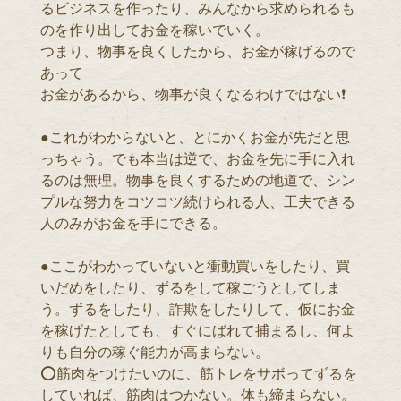
るビジネスを作ったり、みんなから求められるも
のを作り出してお金を稼いでいく。
つまり、物事を良くしたから、お金が稼げるので
あって
お金があるから、物事が良くなるわけではない❗️
●これがわからないと、とにかくお金が先だと思
っちゃう。でも本当は逆で、お金を先に手に入れ
るのは無理。物事を良くするための地道で、シン
プルな努力をコツコツ続けられる人、工夫できる
人のみがお金を手にできる。
●ここがわかっていないと衝動買いをしたり、買
いだめをしたり、ずるをして稼ごうとしてしま
う。ずるをしたり、詐欺をしたりして、仮にお金
を稼げたとしても、すぐにばれて捕まるし、何よ
りも自分の稼ぐ能力が高まらない。
⭕️筋肉をつけたいのに、筋トレをサボってずるを
していれば、筋肉はつかない。体も締まらない。