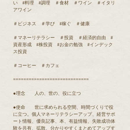
い #料理 #調理 ＃食材 ＃ワイン ＃イタリ
アワイン
＃ビジネス ＃学び #稼ぐ ＃健康
＃マネーリテラシー ＃投資 ＃経済的自由 #
資産形成 #株投資 #お金の勉強 #インデック
ス投資
＃コーヒー ＃カフェ
=============================
●理念 人の、世の、役に立つ
●使命 世に求められる空間、時間づくりで役
に立つ。個人マネーリテラシーアップ、経営サポ
ート情報、優良記事、本、有益情報、失敗成功体
験を共有、拡散、分かりやすくまとめてアップす