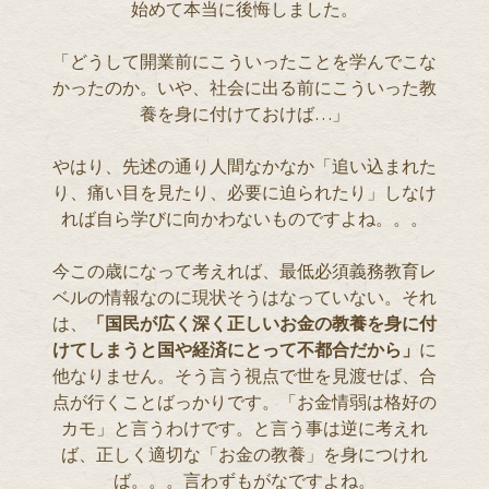
始めて本当に後悔しました。
「どうして開業前にこういったことを学んでこな
かったのか。いや、社会に出る前にこういった教
養を身に付けておけば…」
やはり、先述の通り人間なかなか「追い込まれた
り、痛い目を見たり、必要に迫られたり」しなけ
れば自ら学びに向かわないものですよね。。。
今この歳になって考えれば、最低必須義務教育レ
ベルの情報なのに現状そうはなっていない。それ
は、
「国民が広く深く正しいお金の教養を身に付
けてしまうと国や経済にとって不都合だから」
に
他なりません。そう言う視点で世を見渡せば、合
点が行くことばっかりです。「お金情弱は格好の
カモ」と言うわけです。と言う事は逆に考えれ
ば、正しく適切な「お金の教養」を身につけれ
ば。。。言わずもがなですよね。