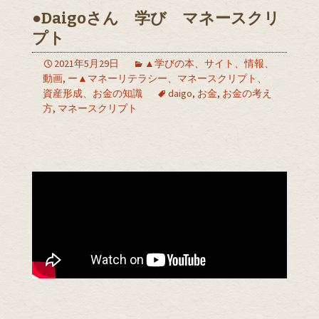
●Daigoさん 学び マネースクリ
プト
2021年5月29日
▲学びの本、サイト、情報、
動画
,
ー▲マネーリテラシー、マネースクリプト、
資産形成、お金の知識
daigo
,
お金
,
お金の考え
方
,
マネースクリプト