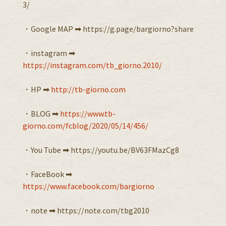
3/
・Google MAP ➡︎ https://g.page/bargiorno?share
・instagram ➡︎
https://instagram.com/tb_giorno.2010/
・HP ➡︎
http://tb-giorno.com
・BLOG ➡︎
https://www.tb-
giorno.com/fcblog/2020/05/14/456/
・You Tube ➡︎ https://youtu.be/BV63FMazCg8
・FaceBook ➡︎
https://www.facebook.com/bargiorno
・note ➡︎ https://note.com/tbg2010