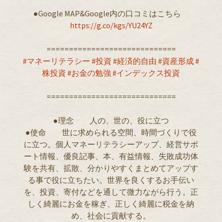
●Google MAP&Google内の口コミはこちら ︎
https://g.co/kgs/YU24YZ
=============================
#マネーリテラシー
#投資
#経済的自由
#資産形成
#
株投資
#お金の勉強
#インデックス投資
=============================
●理念 人の、世の、役に立つ
●使命 世に求められる空間、時間づくりで役
に立つ。個人マネーリテラシーアップ、経営サポ
ート情報、優良記事、本、有益情報、失敗成功体
験を共有、拡散、分かりやすくまとめてアップす
る事で役に立ちたい。世界を良くするお手伝い
を、投資、寄付などを通して微力ながら行う。正
しく綺麗にお金を稼ぎ、正しく綺麗に税金を納
め、社会に貢献する。