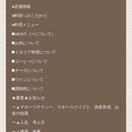
●店舗情報
●料理へのこだわり
●料理メニュー
◼️ABOUT（〜について）
◼️お肉について
◼️イタリア料理について
◼️コーヒーについて
◼️チーズについて
◼️ワインについて
◼️調味料について
★重要★お知らせ
ー▲マネーリテラシー、マネースクリプト、資産形成、お
金の知識
ー▲人生、考え方
ー▲健康、食事