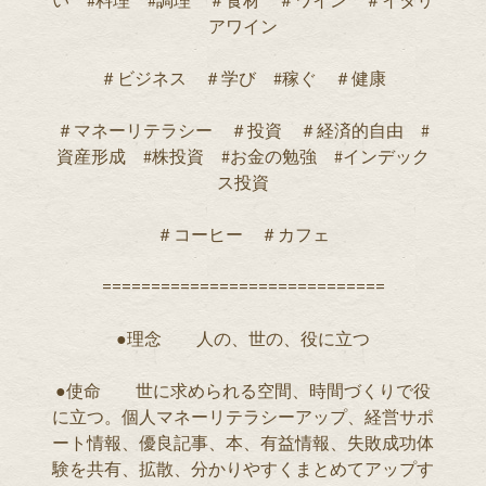
い #料理 #調理 ＃食材 ＃ワイン ＃イタリ
アワイン
＃ビジネス ＃学び #稼ぐ ＃健康
＃マネーリテラシー ＃投資 ＃経済的自由 #
資産形成 #株投資 #お金の勉強 #インデック
ス投資
＃コーヒー ＃カフェ
=============================
●理念 人の、世の、役に立つ
●使命 世に求められる空間、時間づくりで役
に立つ。個人マネーリテラシーアップ、経営サポ
ート情報、優良記事、本、有益情報、失敗成功体
験を共有、拡散、分かりやすくまとめてアップす