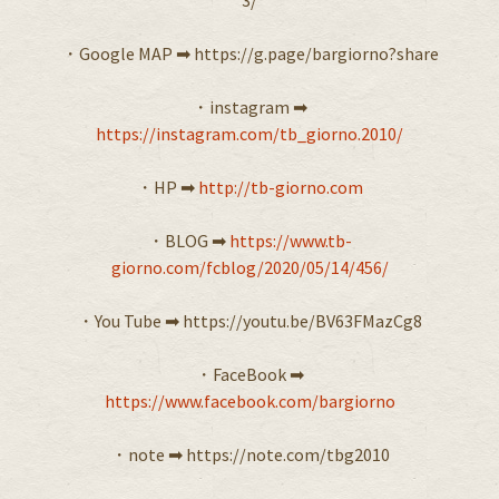
3/
・Google MAP ➡︎ https://g.page/bargiorno?share
・instagram ➡︎
https://instagram.com/tb_giorno.2010/
・HP ➡︎
http://tb-giorno.com
・BLOG ➡︎
https://www.tb-
giorno.com/fcblog/2020/05/14/456/
・You Tube ➡︎ https://youtu.be/BV63FMazCg8
・FaceBook ➡︎
https://www.facebook.com/bargiorno
・note ➡︎ https://note.com/tbg2010