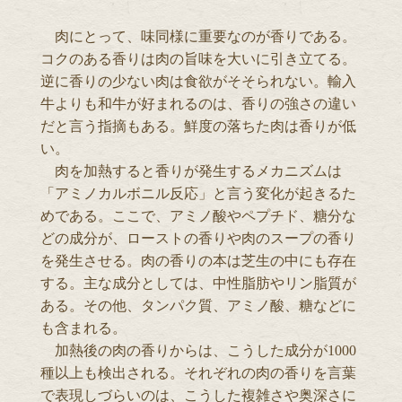
肉にとって、味同様に重要なのが香りである。
コクのある香りは肉の旨味を大いに引き立てる。
逆に香りの少ない肉は食欲がそそられない。輸入
牛よりも和牛が好まれるのは、香りの強さの違い
だと言う指摘もある。鮮度の落ちた肉は香りが低
い。
肉を加熱すると香りが発生するメカニズムは
「アミノカルボニル反応」と言う変化が起きるた
めである。ここで、アミノ酸やペプチド、糖分な
どの成分が、ローストの香りや肉のスープの香り
を発生させる。肉の香りの本は芝生の中にも存在
する。主な成分としては、中性脂肪やリン脂質が
ある。その他、タンパク質、アミノ酸、糖などに
も含まれる。
加熱後の肉の香りからは、こうした成分が1000
種以上も検出される。それぞれの肉の香りを言葉
で表現しづらいのは、こうした複雑さや奥深さに