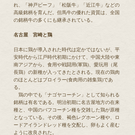
れ、「神戸ビーフ」「松阪牛」「近江牛」などの
高級銘柄を育んだ。但馬牛の優れた資質は、全国
の銘柄牛の多くにも継承されている。
名古屋 宮崎と鶏
日本に鶏が導入された時代は定かではないが、平
安時代から江戸時代初期にかけて、中国大陸や東
南アジアから、食用や戦闘用(軍鶏)、愛玩用（尾
長鶏）の新種が入ってきたとされる。現在の鶏肉
のほとんどはブロイラー(食肉用の雑集鶏)であ
る。
鶏の中でも「ナゴヤコーチン」として知られる
銘柄は有名である。明治初期に名古屋地方の在来
種と、中国のバフコーチン種を交雑した鶏が原種
となっている。その後、褐色レグホーン種や、ロ
ードアイランドレッド種を交配し、卵もよく産む
ように改良された。