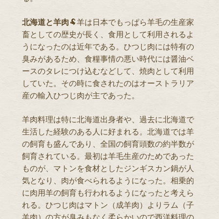
北海道と羊肉
🐏羊は日本でもっぱら羊毛の生産家
畜としての歴史が長く、食用として利用されるよ
うになったのは近年である。ひつじ肉には特有の
臭みがあるため、食糧事情の悪い時代には醤油ベ
ースのタレにつけ込むなどして、焼肉として利用
していた。その時に食されたのはオーストラリア
産の輸入ひつじ肉が主であった。
羊肉料理は特に北海道出身者や、過去に北海道で
生活した経験のある人に好まれる。北海道では羊
の飼育も盛んであり、全国の飼育頭数の約半数が
飼育されている。最初は羊毛生産のためであった
ものが、マトンを食材としたジンギスカン鍋が人
気となり、肉が食べられるようになった。相乗的
に肉用羊の飼育も行われるようになったと考えら
れる。ひつじ肉はマトン（成羊肉）よりラム（子
羊肉）の方が臭みもなく柔らかいので西洋料理の