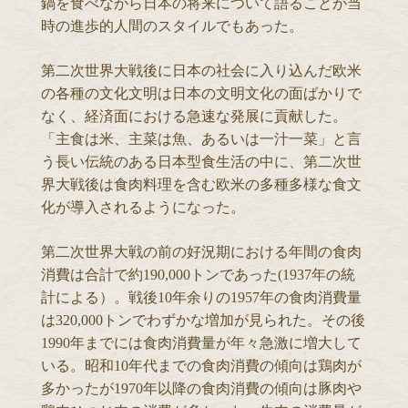
鍋を食べながら日本の将来について語ることが当
時の進歩的人間のスタイルでもあった。
第二次世界大戦後に日本の社会に入り込んだ欧米
の各種の文化文明は日本の文明文化の面ばかりで
なく、経済面における急速な発展に貢献した。
「主食は米、主菜は魚、あるいは一汁一菜」と言
う長い伝統のある日本型食生活の中に、第二次世
界大戦後は食肉料理を含む欧米の多種多様な食文
化が導入されるようになった。
第二次世界大戦の前の好況期における年間の食肉
消費は合計で約190,000トンであった(1937年の統
計による）。戦後10年余りの1957年の食肉消費量
は320,000トンでわずかな増加が見られた。その後
1990年までには食肉消費量が年々急激に増大して
いる。昭和10年代までの食肉消費の傾向は鶏肉が
多かったが1970年以降の食肉消費の傾向は豚肉や