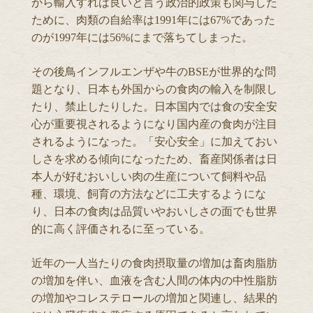
から輸入すれば良いと言う政治的政策も関与した
ために、肉類の自給率は1991年には67%であった
のが1997年には56%にまで落ちてしまった。
その後鳥インフルエンザや牛のBSEが世界的な問
題となり、日本も外国からの食肉の輸入を制限し
たり、禁止したりした。日本国内では食の安全安
心が重要視されるようになり国内産の食肉が注目
されるようになった。「安心安全」に加えておい
しさを求める傾向になったため、畜産関係者は日
本人が好むおいしい肉の生産について飼料や品
種、環境、飼育の方法などに工夫するようにな
り、日本の食肉は品質いやおいしさの面でも世界
的に高く評価されるに至っている。
近年の一人当たりの食肉摂取量の増加は畜肉脂肪
の増加を伴い、血液を含む人間の体内の中性脂肪
の増加やコレステロールの増加と関連し、結果的