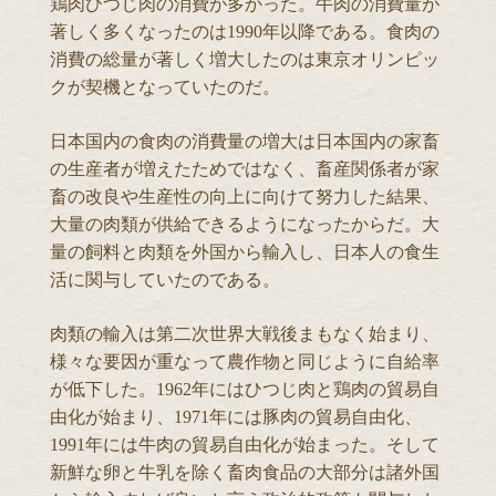
鶏肉ひつじ肉の消費が多かった。牛肉の消費量が
著しく多くなったのは1990年以降である。食肉の
消費の総量が著しく増大したのは東京オリンピッ
クが契機となっていたのだ。
日本国内の食肉の消費量の増大は日本国内の家畜
の生産者が増えたためではなく、畜産関係者が家
畜の改良や生産性の向上に向けて努力した結果、
大量の肉類が供給できるようになったからだ。大
量の飼料と肉類を外国から輸入し、日本人の食生
活に関与していたのである。
肉類の輸入は第二次世界大戦後まもなく始まり、
様々な要因が重なって農作物と同じように自給率
が低下した。1962年にはひつじ肉と鶏肉の貿易自
由化が始まり、1971年には豚肉の貿易自由化、
1991年には牛肉の貿易自由化が始まった。そして
新鮮な卵と牛乳を除く畜肉食品の大部分は諸外国