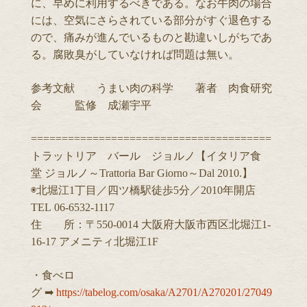
に、早めに利用するべきである。なお牛肉の場合
には、空気にさらされている部分がすぐ退色する
ので、痛みが進んでいるものと勘違いしがちであ
る。腐敗臭がしていなければ問題は無い。
参考文献 うまい肉の科学 著者 肉食研究
会 監修 成瀬宇平
=======================================
トラットリア バール ジョルノ【イタリア食
堂 ジョルノ～Trattoria Bar Giorno～Dal 2010.】
◉北堀江1丁目／四ツ橋駅徒歩5分／2010年開店
TEL 06-6532-1117
住 所：〒550-0014 大阪府大阪市西区北堀江1-
16-17 アメニティ北堀江1F
・食べロ
グ ➡︎
https://tabelog.com/osaka/A2701/A270201/27049