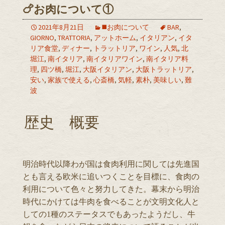
🍗お肉について①
2021年8月21日
◼️お肉について
BAR
,
GIORNO
,
TRATTORIA
,
アットホーム
,
イタリアン
,
イタ
リア食堂
,
ディナー
,
トラットリア
,
ワイン
,
人気
,
北
堀江
,
南イタリア
,
南イタリアワイン
,
南イタリア料
理
,
四ツ橋
,
堀江
,
大阪イタリアン
,
大阪トラットリア
,
安い
,
家族で使える
,
心斎橋
,
気軽
,
素朴
,
美味しい
,
難
波
歴史 概要
明治時代以降わが国は食肉利用に関しては先進国
とも言える欧米に追いつくことを目標に、食肉の
利用について色々と努力してきた。幕末から明治
時代にかけては牛肉を食べることが文明文化人と
しての1種のステータスでもあったようだし、牛