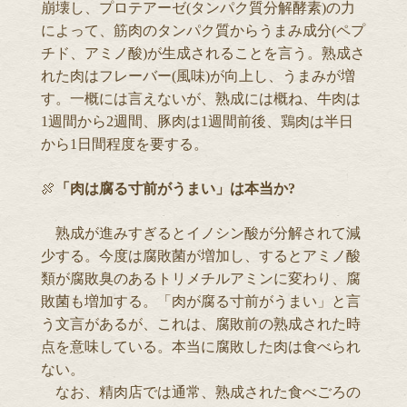
崩壊し、プロテアーゼ(タンパク質分解酵素)の力
によって、筋肉のタンパク質からうまみ成分(ペプ
チド、アミノ酸)が生成されることを言う。熟成さ
れた肉はフレーバー(風味)が向上し、うまみが増
す。一概には言えないが、熟成には概ね、牛肉は
1週間から2週間、豚肉は1週間前後、鶏肉は半日
から1日間程度を要する。
🍖
「肉は腐る寸前がうまい」は本当か?
熟成が進みすぎるとイノシン酸が分解されて減
少する。今度は腐敗菌が増加し、するとアミノ酸
類が腐敗臭のあるトリメチルアミンに変わり、腐
敗菌も増加する。「肉が腐る寸前がうまい」と言
う文言があるが、これは、腐敗前の熟成された時
点を意味している。本当に腐敗した肉は食べられ
ない。
なお、精肉店では通常、熟成された食べごろの