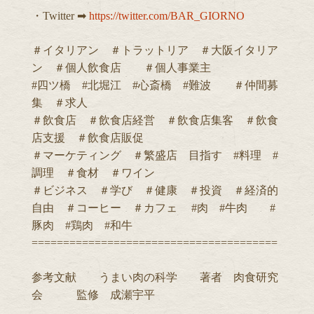
・Twitter ➡︎
https://twitter.com/BAR_GIORNO
＃イタリアン ＃トラットリア ＃大阪イタリア
ン ＃個人飲食店 ＃個人事業主
#四ツ橋 #北堀江 #心斎橋 #難波 ＃仲間募
集 ＃求人
＃飲食店 ＃飲食店経営 ＃飲食店集客 ＃飲食
店支援 ＃飲食店販促
＃マーケティング ＃繁盛店 目指す #料理 #
調理 ＃食材 ＃ワイン
＃ビジネス ＃学び ＃健康 ＃投資 ＃経済的
自由 ＃コーヒー ＃カフェ #肉 #牛肉 #
豚肉 #鶏肉 #和牛
=======================================
参考文献 うまい肉の科学 著者 肉食研究
会 監修 成瀬宇平