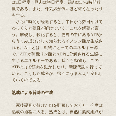
は1日程度、豚肉は半日程度、鶏肉は1〜2時間程
度である。また、外気温が低いほど遅くなったり
もする。
さらに時間が経過すると、半日から数日かけて
ゆっくりと硬直が解けていく。これを解硬と言
う。解硬し、軟化すると、筋肉の中にあるATPか
らうまみ成分として知られるイノシン酸が生成さ
れる。ATPとは、動物にとってのエネルギー源
で、ATPが無機リン酸とADPに分解される生際に
生じるエネルギーである。我々も動物も、この
ATPの力で筋肉を動かしたり、新陳代謝を行って
いる。こうした成分が、徐々にうまみえと変化し
ていくのである。
熟成による旨味の生成
死後硬直が解けた肉を貯蔵しておくと、今度は
熟成の過程に入る。熟成とは、自然に筋肉組織が