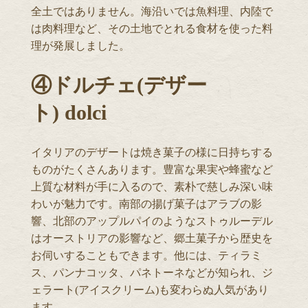
全土ではありません。海沿いでは魚料理、内陸で
は肉料理など、その土地でとれる食材を使った料
理が発展しました。
④ドルチェ(デザー
ト) dolci
イタリアのデザートは焼き菓子の様に日持ちする
ものがたくさんあります。豊富な果実や蜂蜜など
上質な材料が手に入るので、素朴で慈しみ深い味
わいが魅力です。南部の揚げ菓子はアラブの影
響、北部のアップルパイのようなストゥルーデル
はオーストリアの影響など、郷土菓子から歴史を
お伺いすることもできます。他には、ティラミ
ス、パンナコッタ、パネトーネなどが知られ、ジ
ェラート(アイスクリーム)も変わらぬ人気があり
ます。