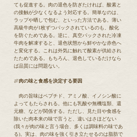
ても促進する。肉の退色を防ぎたければ、酸素と
の接触が少なくなるよう対応する。簡単なのは、
ラップや晒しで包む、といった方法である。薄い
高級牛肉が1枚ずつパックされているのも、酸化
を防ぐためである。逆に、真空パックされた冷凍
牛肉を解凍すると、退色状態から鮮やかな赤色へ
と変化する。これは外気に触れて酸素が供給され
たためである。もちろん、退色しているだけなら
ば品質には問題ない。
🍖
肉の味と食感を決定する要因
肉の旨味はペプチド、アミノ酸、イノシン酸に
よってもたらされる。他にも乳酸や無機塩類、還
元糖、などが関係する。ただし、見た目や食感を
除いた肉本来の味で言うと、違いはさほどない
(我々が肉の味と言う場合、多くは調味料の味であ
る)。実は、肉の味を強く引き立たせるのは脂肪で