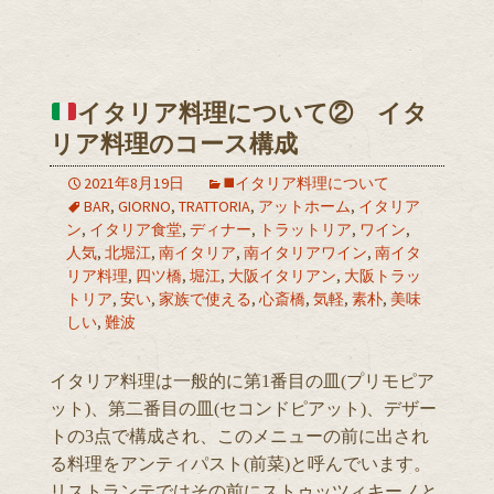
イタリア料理について② イタ
リア料理のコース構成
2021年8月19日
◼️イタリア料理について
BAR
,
GIORNO
,
TRATTORIA
,
アットホーム
,
イタリア
ン
,
イタリア食堂
,
ディナー
,
トラットリア
,
ワイン
,
人気
,
北堀江
,
南イタリア
,
南イタリアワイン
,
南イタ
リア料理
,
四ツ橋
,
堀江
,
大阪イタリアン
,
大阪トラッ
トリア
,
安い
,
家族で使える
,
心斎橋
,
気軽
,
素朴
,
美味
しい
,
難波
イタリア料理は一般的に第1番目の皿(プリモピア
ット)、第二番目の皿(セコンドピアット)、デザー
トの3点で構成され、このメニューの前に出され
る料理をアンティパスト(前菜)と呼んでいます。
リストランテではその前にストゥッツィキーノと