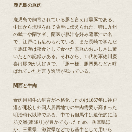
鹿児島の豚肉
鹿児島で飼育されている豚と言えば黒豚である。
中国から琉球を経て薩摩に伝えられた。特に九州
の武士や蘭学者、蘭医が豚汁を好み薩摩汁の名
で、江戸にも広められている。また長崎で学んだ
司馬江漢は夜食として食べた煮豚のおいしさに驚
いたとの記録がある。それから、15代将軍徳川慶
喜は豚肉が大好きで、「豚一様」豚凹男などと呼
ばれていたと言う逸話が残っている。
関西と牛肉
食肉用和牛の飼育が本格化したのは1867年に神戸
港が開校し外国人居留地での牛肉需要が高まった
明治時代以降である。中でも但馬牛は遺伝的に脂
肪交雑(霜降り)が豊かであったため、兵庫県ほ
か、三重県、滋賀県などでも基牛として用いら