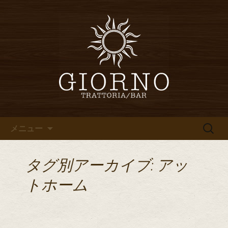
堀江・四ツ橋のイタリアン「イタリア
食堂ジョルノ～GIORNO～」からのお知
堀江・四ツ橋のイタリアン「イ
らせ
タリア食堂ジョルノ～GIORNO
～」のブログ
コンテンツへ移動
検
メニュー
索:
タグ別アーカイブ: アッ
トホーム