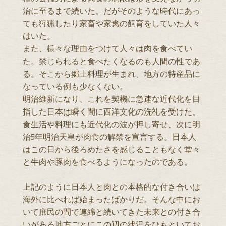
治に至るまで続いた。だがそのような時代にあっ
ても狩猟したり家畜や家禽の飼育をしていた人々
はいた。
また、様々な理由をつけて人々は肉を食べてい
た。禁じられると食べたくなるのも人間の性であ
る。そこから郷土料理が生まれ、地方の特産品に
なっている例も少なくない。
明治維新になり、これを契機に急速な近代化を目
指した日本は瞬く間に西洋文化の洗礼を受けた。
食生活や料理にも近代化の波が押し寄せ、次に明
治5年明治天皇が肉食の解禁を宣言する。日本人
はこの日から後ろめたさを感じることもなく堂々
と牛肉や豚肉を食べるようになったのである。
上記のように日本人と肉との本格的な付き合いは
海外に比べれば始まったばかりだ。そんな中にお
いて庶民の間で連綿と続いてきた未来との付き合
いがある地方ごとにこの辺の状況をひもといてお