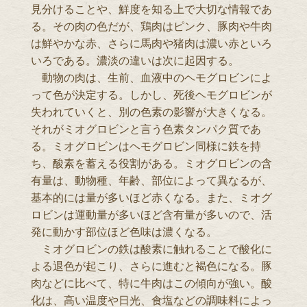
見分けることや、鮮度を知る上で大切な情報であ
る。その肉の色だが、鶏肉はピンク、豚肉や牛肉
は鮮やかな赤、さらに馬肉や猪肉は濃い赤といろ
いろである。濃淡の違いは次に起因する。
動物の肉は、生前、血液中のヘモグロビンによ
って色が決定する。しかし、死後ヘモグロビンが
失われていくと、別の色素の影響が大きくなる。
それがミオグロビンと言う色素タンパク質であ
る。ミオグロビンはヘモグロビン同様に鉄を持
ち、酸素を蓄える役割がある。ミオグロビンの含
有量は、動物種、年齢、部位によって異なるが、
基本的には量が多いほど赤くなる。また、ミオグ
ロビンは運動量が多いほど含有量が多いので、活
発に動かす部位ほど色味は濃くなる。
ミオグロビンの鉄は酸素に触れることで酸化に
よる退色が起こり、さらに進むと褐色になる。豚
肉などに比べて、特に牛肉はこの傾向が強い。酸
化は、高い温度や日光、食塩などの調味料によっ