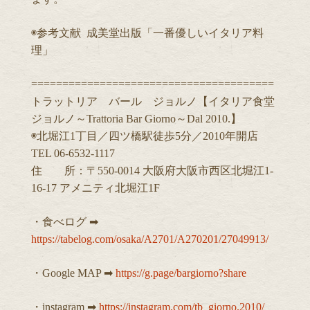
◉参考文献 成美堂出版「一番優しいイタリア料
理」
=======================================
トラットリア バール ジョルノ【イタリア食堂
ジョルノ～Trattoria Bar Giorno～Dal 2010.】
◉北堀江1丁目／四ツ橋駅徒歩5分／2010年開店
TEL 06-6532-1117
住 所：〒550-0014 大阪府大阪市西区北堀江1-
16-17 アメニティ北堀江1F
・食べログ ➡︎
https://tabelog.com/osaka/A2701/A270201/27049913/
・Google MAP ➡︎
https://g.page/bargiorno?share
・instagram ➡︎
https://instagram.com/tb_giorno.2010/