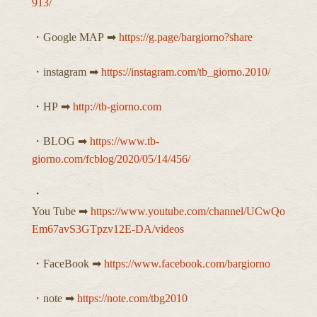
913/
・Google MAP ➡︎
https://g.page/bargiorno?share
・instagram ➡︎
https://instagram.com/tb_giorno.2010/
・HP ➡︎
http://tb-giorno.com
・BLOG ➡︎
https://www.tb-
giorno.com/fcblog/2020/05/14/456/
・
You Tube ➡︎
https://www.youtube.com/channel/UCwQo
Em67avS3GTpzv12E-DA/videos
・FaceBook ➡︎
https://www.facebook.com/bargiorno
・note ➡︎
https://note.com/tbg2010