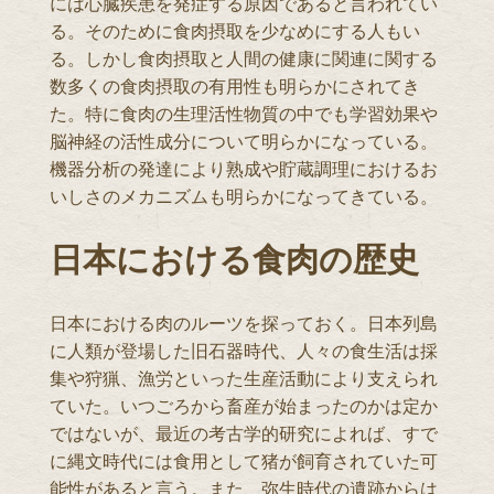
には心臓疾患を発症する原因であると言われてい
る。そのために食肉摂取を少なめにする人もい
る。しかし食肉摂取と人間の健康に関連に関する
数多くの食肉摂取の有用性も明らかにされてき
た。特に食肉の生理活性物質の中でも学習効果や
脳神経の活性成分について明らかになっている。
機器分析の発達により熟成や貯蔵調理におけるお
いしさのメカニズムも明らかになってきている。
日本における食肉の歴史
日本における肉のルーツを探っておく。日本列島
に人類が登場した旧石器時代、人々の食生活は採
集や狩猟、漁労といった生産活動により支えられ
ていた。いつごろから畜産が始まったのかは定か
ではないが、最近の考古学的研究によれば、すで
に縄文時代には食用として猪が飼育されていた可
能性があると言う。また、弥生時代の遺跡からは