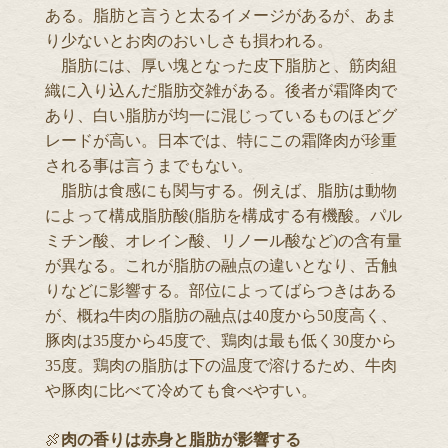
ある。脂肪と言うと太るイメージがあるが、あま
り少ないとお肉のおいしさも損われる。
脂肪には、厚い塊となった皮下脂肪と、筋肉組
織に入り込んだ脂肪交雑がある。後者が霜降肉で
あり、白い脂肪が均一に混じっているものほどグ
レードが高い。日本では、特にこの霜降肉が珍重
される事は言うまでもない。
脂肪は食感にも関与する。例えば、脂肪は動物
によって構成脂肪酸(脂肪を構成する有機酸。パル
ミチン酸、オレイン酸、リノール酸など)の含有量
が異なる。これが脂肪の融点の違いとなり、舌触
りなどに影響する。部位によってばらつきはある
が、概ね牛肉の脂肪の融点は40度から50度高く、
豚肉は35度から45度で、鶏肉は最も低く30度から
35度。鶏肉の脂肪は下の温度で溶けるため、牛肉
や豚肉に比べて冷めても食べやすい。
🍖
肉の香りは赤身と脂肪が影響する