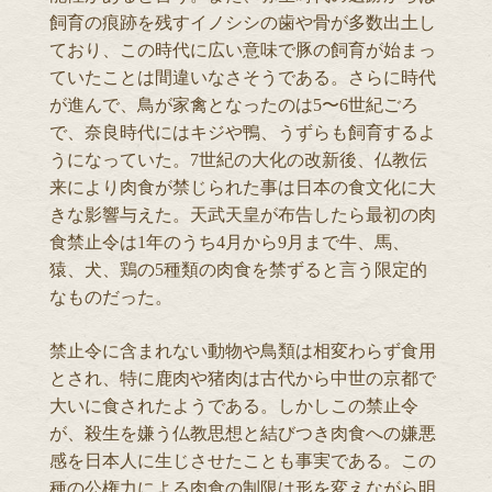
飼育の痕跡を残すイノシシの歯や骨が多数出土し
ており、この時代に広い意味で豚の飼育が始まっ
ていたことは間違いなさそうである。さらに時代
が進んで、鳥が家禽となったのは5〜6世紀ごろ
で、奈良時代にはキジや鴨、うずらも飼育するよ
うになっていた。7世紀の大化の改新後、仏教伝
来により肉食が禁じられた事は日本の食文化に大
きな影響与えた。天武天皇が布告したら最初の肉
食禁止令は1年のうち4月から9月まで牛、馬、
猿、犬、鶏の5種類の肉食を禁ずると言う限定的
なものだった。
禁止令に含まれない動物や鳥類は相変わらず食用
とされ、特に鹿肉や猪肉は古代から中世の京都で
大いに食されたようである。しかしこの禁止令
が、殺生を嫌う仏教思想と結びつき肉食への嫌悪
感を日本人に生じさせたことも事実である。この
種の公権力による肉食の制限は形を変えながら明