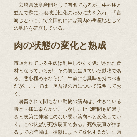
宮崎県は畜産間として有名であるが、牛や豚と
並んで鶏にも地域活性化のために力を入れ、「宮
崎じとっこ」で全国的にには鶏肉の生産地として
の地位を確立している。
肉の状態の変化と熟成
市販されている生肉は利用しやすく処理された食
材となっているが、その前は生きていた動物であ
る。悪を極めるならば、生前にも興味を持つべき
だが、ここでは、屠畜後の肉について説明してお
く。
屠畜されて間もない動物の筋肉は、生きている
時と同様に柔らかい。しかし、1〜2時間も経過す
ると次第に伸縮性のない硬い筋肉へと変化してい
く。この状態が死後硬直である。死後硬直が始ま
るまでの時間は、状態によって変化するが、牛肉