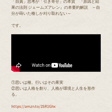
「自責」思考が「引き寄せ」の本質 『原因と結
果の法則 ジェームズアレン』の本要約解説 ～自
分が蒔いた種しか刈り取れない～
です。
①思いは種。行いはその果実
②思いは人格を創り、人格が環境と人生を形作
る。
https://amzn.to/2SR1Ghx