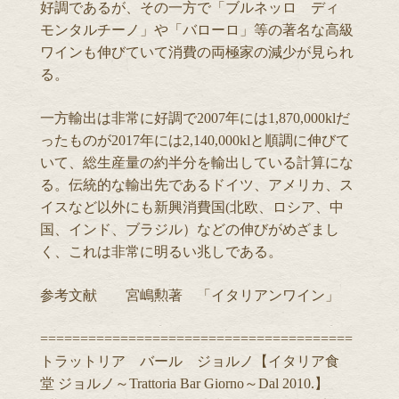
好調であるが、その一方で「ブルネッロ ディ
モンタルチーノ」や「バローロ」等の著名な高級
ワインも伸びていて消費の両極家の減少が見られ
る。
一方輸出は非常に好調で2007年には1,870,000klだ
ったものが2017年には2,140,000klと順調に伸びて
いて、総生産量の約半分を輸出している計算にな
る。伝統的な輸出先であるドイツ、アメリカ、ス
イスなど以外にも新興消費国(北欧、ロシア、中
国、インド、ブラジル）などの伸びがめざまし
く、これは非常に明るい兆しである。
参考文献 宮嶋勲著 「イタリアンワイン」
=======================================
トラットリア バール ジョルノ【イタリア食
堂 ジョルノ～Trattoria Bar Giorno～Dal 2010.】