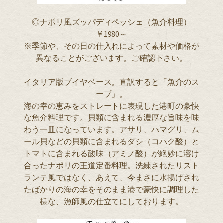
◎ナポリ風ズッパディペッシェ（魚介料理）
￥1980～
※季節や、その日の仕入れによって素材や価格が
異なることがございます。ご確認下さい。
イタリア版ブイヤベース。直訳すると「魚介のス
ープ」。
海の幸の恵みをストレートに表現した港町の豪快
な魚介料理です。貝類に含まれる濃厚な旨味を味
わう一皿になっています。アサリ、ハマグリ、ム
ール貝などの貝類に含まれるダシ（コハク酸）と
トマトに含まれる酸味（アミノ酸）が絶妙に溶け
合ったナポリの王道定番料理。洗練されたリスト
ランテ風ではなく、あえて、今まさに水揚げされ
たばかりの海の幸をそのまま港で豪快に調理した
様な、漁師風の仕立てにしております。