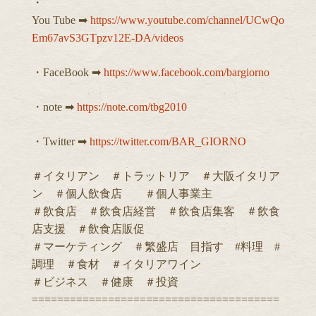
・
You Tube ➡︎
https://www.youtube.com/channel/UCwQo
Em67avS3GTpzv12E-DA/videos
・FaceBook ➡︎
https://www.facebook.com/bargiorno
・note ➡︎
https://note.com/tbg2010
・Twitter ➡︎
https://twitter.com/BAR_GIORNO
＃イタリアン ＃トラットリア ＃大阪イタリア
ン ＃個人飲食店 ＃個人事業主
＃飲食店 ＃飲食店経営 ＃飲食店集客 ＃飲食
店支援 ＃飲食店販促
＃マーケティング ＃繁盛店 目指す #料理 #
調理 ＃食材 ＃イタリアワイン
＃ビジネス ＃健康 ＃投資
=======================================