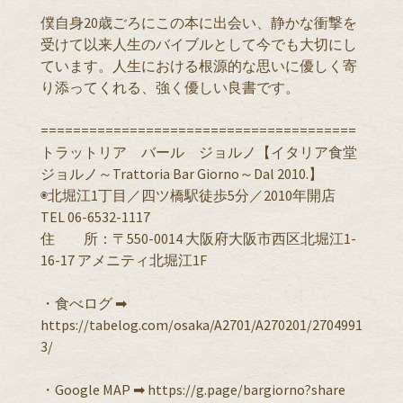
僕自身20歳ごろにこの本に出会い、静かな衝撃を
受けて以来人生のバイブルとして今でも大切にし
ています。人生における根源的な思いに優しく寄
り添ってくれる、強く優しい良書です。
=======================================
トラットリア バール ジョルノ【イタリア食堂
ジョルノ～Trattoria Bar Giorno～Dal 2010.】
◉北堀江1丁目／四ツ橋駅徒歩5分／2010年開店
TEL 06-6532-1117
住 所：〒550-0014 大阪府大阪市西区北堀江1-
16-17 アメニティ北堀江1F
・食べログ ➡︎
https://tabelog.com/osaka/A2701/A270201/2704991
3/
・Google MAP ➡︎ https://g.page/bargiorno?share