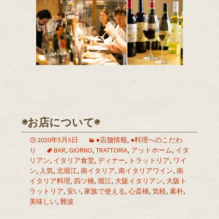
◉お店について◉
2020年5月5日
●店舗情報
,
●料理へのこだわ
り
BAR
,
GIORNO
,
TRATTORIA
,
アットホーム
,
イタ
リアン
,
イタリア食堂
,
ディナー
,
トラットリア
,
ワイ
ン
,
人気
,
北堀江
,
南イタリア
,
南イタリアワイン
,
南
イタリア料理
,
四ツ橋
,
堀江
,
大阪イタリアン
,
大阪ト
ラットリア
,
安い
,
家族で使える
,
心斎橋
,
気軽
,
素朴
,
美味しい
,
難波