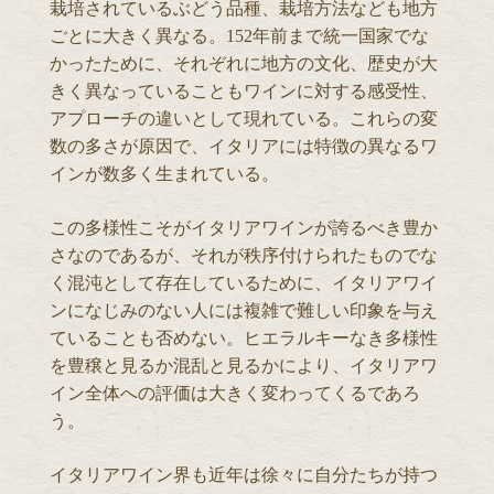
栽培されているぶどう品種、栽培方法なども地方
ごとに大きく異なる。152年前まで統一国家でな
かったために、それぞれに地方の文化、歴史が大
きく異なっていることもワインに対する感受性、
アプローチの違いとして現れている。これらの変
数の多さが原因で、イタリアには特徴の異なるワ
インが数多く生まれている。
この多様性こそがイタリアワインが誇るべき豊か
さなのであるが、それが秩序付けられたものでな
く混沌として存在しているために、イタリアワイ
ンになじみのない人には複雑で難しい印象を与え
ていることも否めない。ヒエラルキーなき多様性
を豊穣と見るか混乱と見るかにより、イタリアワ
イン全体への評価は大きく変わってくるであろ
う。
イタリアワイン界も近年は徐々に自分たちが持つ