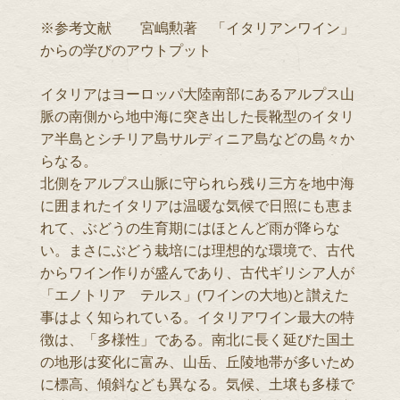
※参考文献 宮嶋勲著 「イタリアンワイン」
からの学びのアウトプット
イタリアはヨーロッパ大陸南部にあるアルプス山
脈の南側から地中海に突き出した長靴型のイタリ
ア半島とシチリア島サルディニア島などの島々か
らなる。
北側をアルプス山脈に守られら残り三方を地中海
に囲まれたイタリアは温暖な気候で日照にも恵ま
れて、ぶどうの生育期にはほとんど雨が降らな
い。まさにぶどう栽培には理想的な環境で、古代
からワイン作りが盛んであり、古代ギリシア人が
「エノトリア テルス」(ワインの大地)と讃えた
事はよく知られている。イタリアワイン最大の特
徴は、「多様性」である。南北に長く延びた国土
の地形は変化に富み、山岳、丘陵地帯が多いため
に標高、傾斜なども異なる。気候、土壌も多様で