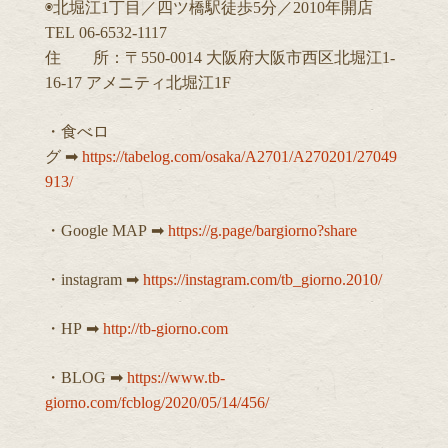
◉北堀江1丁目／四ツ橋駅徒歩5分／2010年開店
TEL 06-6532-1117
住 所：〒550-0014 大阪府大阪市西区北堀江1-
16-17 アメニティ北堀江1F
・食べロ
グ ➡︎
https://tabelog.com/osaka/A2701/A270201/27049
913/
・Google MAP ➡︎
https://g.page/bargiorno?share
・instagram ➡︎
https://instagram.com/tb_giorno.2010/
・HP ➡︎
http://tb-giorno.com
・BLOG ➡︎
https://www.tb-
giorno.com/fcblog/2020/05/14/456/