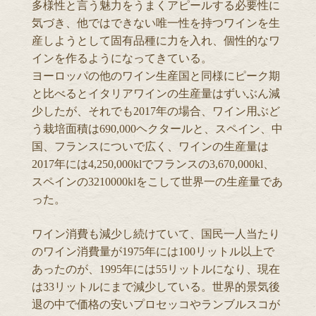
多様性と言う魅力をうまくアピールする必要性に
気づき、他ではできない唯一性を持つワインを生
産しようとして固有品種に力を入れ、個性的なワ
インを作るようになってきている。
ヨーロッパの他のワイン生産国と同様にピーク期
と比べるとイタリアワインの生産量はずいぶん減
少したが、それでも2017年の場合、ワイン用ぶど
う栽培面積は690,000ヘクタールと、スペイン、中
国、フランスについで広く、ワインの生産量は
2017年には4,250,000klでフランスの3,670,000kl、
スペインの3210000klをこして世界一の生産量であ
った。
ワイン消費も減少し続けていて、国民一人当たり
のワイン消費量が1975年には100リットル以上で
あったのが、1995年には55リットルになり、現在
は33リットルにまで減少している。世界的景気後
退の中で価格の安いプロセッコやランブルスコが