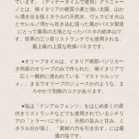
ています。（ディナータイムで使用）グラニャー
ノとは、南イタリアの硬質小麦と強い太陽、山か
ら湧き出る低ミネラルの天然水、ヴェスビオ火山
とサレルノ湾から吹き込む湿った風がパスタ製造
にとって最高の土地となったパスタの総本山で
す。世界の三ツ星リストランテでも使用される、
最上級の上質な乾燥パスタです。
●オリーブオイルは、イタリア南部バジリカー
タ州産のオリーブのみで作られた、南イタリアで
広く一般的に使われている「マストゥルッツ
ォ」。まるでオリーブのジュースかのような、ま
ろやかで別格のコクがあります。
●塩は「ドンアルフォンソ」をはじめ多くの星
付きリストランテなどでも使用されているシチリ
アの「トラーパニサレ」。天然の旨みと甘み、ミ
ネラル分が強く、「素材の力を引き出す」には最
適の塩です。