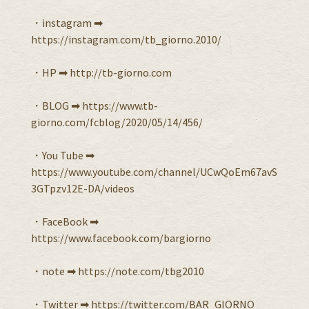
・instagram ➡︎
https://instagram.com/tb_giorno.2010/
・HP ➡︎ http://tb-giorno.com
・BLOG ➡︎ https://www.tb-
giorno.com/fcblog/2020/05/14/456/
・You Tube ➡︎
https://www.youtube.com/channel/UCwQoEm67avS
3GTpzv12E-DA/videos
・FaceBook ➡︎
https://www.facebook.com/bargiorno
・note ➡︎ https://note.com/tbg2010
・Twitter ➡︎ https://twitter.com/BAR_GIORNO