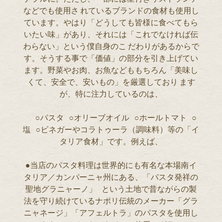
などでも使用さ れているブランドの食材も使用し
ています。やはり「どうしても皆様に食べてもら
いたい味」があり、それには「これでなければ伝
わらない」という僕自身のこ だわりがあるからで
す。そうする事で「価値」の部分を引き上げてい
ます。野菜やお肉、お魚などももちろん「美味し
くて、安全で、安いもの」を厳選しており ます
が、特に注力しているのは、
○パスタ ○オリーブオイル ○ホールトマト ○
塩 ○ビネガーやコラトゥーラ（調味料）等の「イ
タリア食材」です。例えば、
●当店のパスタ料理は世界的にも有名な本場南イ
タリア／カンパーニャ州にある、「パスタ発祥の
聖地グラニャーノ」 という土地で昔ながらの製
法を守り続けているナポリ伝統のメーカー「グラ
ニャネージ」「アフェルトラ」のパスタを使用し