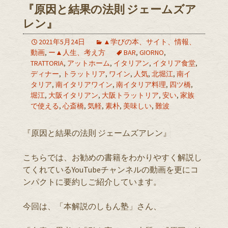
『原因と結果の法則 ジェームズア
レン』
2021年5月24日
▲学びの本、サイト、情報、
動画
,
ー▲人生、考え方
BAR
,
GIORNO
,
TRATTORIA
,
アットホーム
,
イタリアン
,
イタリア食堂
,
ディナー
,
トラットリア
,
ワイン
,
人気
,
北堀江
,
南イ
タリア
,
南イタリアワイン
,
南イタリア料理
,
四ツ橋
,
堀江
,
大阪イタリアン
,
大阪トラットリア
,
安い
,
家族
で使える
,
心斎橋
,
気軽
,
素朴
,
美味しい
,
難波
『原因と結果の法則 ジェームズアレン』
こちらでは、お勧めの書籍をわかりやすく解説し
てくれているYouTubeチャンネルの動画を更にコ
ンパクトに要約しご紹介しています。
今回は、「本解説のしもん塾」さん、