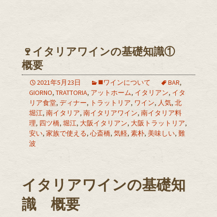
🍷イタリアワインの基礎知識①
概要
2021年5月23日
◼️ワインについて
BAR
,
GIORNO
,
TRATTORIA
,
アットホーム
,
イタリアン
,
イタ
リア食堂
,
ディナー
,
トラットリア
,
ワイン
,
人気
,
北
堀江
,
南イタリア
,
南イタリアワイン
,
南イタリア料
理
,
四ツ橋
,
堀江
,
大阪イタリアン
,
大阪トラットリア
,
安い
,
家族で使える
,
心斎橋
,
気軽
,
素朴
,
美味しい
,
難
波
イタリアワインの基礎知
識 概要