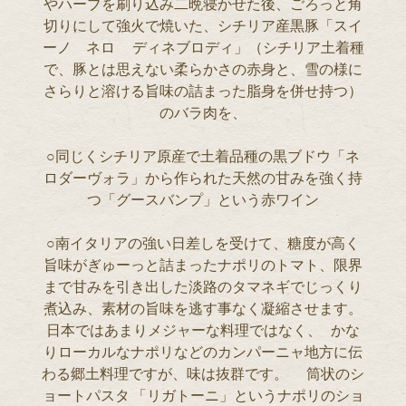
やハーブを刷り込み二晩寝かせた後、ごろっと角
切りにして強火で焼いた、シチリア産黒豚「スイ
ーノ ネロ ディネブロディ」（シチリア土着種
で、豚とは思えない柔らかさの赤身と、雪の様に
さらりと溶ける旨味の詰まった脂身を併せ持つ）
のバラ肉を、
○同じくシチリア原産で土着品種の黒ブドウ「ネ
ロダーヴォラ」から作られた天然の甘みを強く持
つ「グースバンプ」という赤ワイン
○南イタリアの強い日差しを受けて、糖度が高く
旨味がぎゅーっと詰まったナポリのトマト、限界
まで甘みを引き出した淡路のタマネギでじっくり
煮込み、素材の旨味を逃す事なく凝縮させます。
日本ではあまりメジャーな料理ではなく、 かな
りローカルなナポリなどのカンパーニャ地方に伝
わる郷土料理ですが、味は抜群です。 筒状のシ
ョートパスタ 「リガトーニ」というナポリのショ