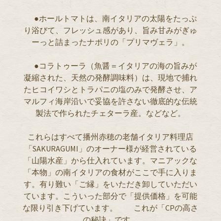
●ホールトマトは、南イタリアの太陽をたっぷ
り浴びて、フレッシュ感があり、旨み甘みがぎゅ
ーっと詰まったナポリの「プリマヴェラ」。
●コラトゥーラ（魚醤＝イタリアの海の旨みが
凝縮された、天然の発酵調味料）は、現地で捕れ
たヒコイワシとトラパニの塩のみで発酵させ、ア
マルフィ海岸沿いで妥協を許さない徹底的な伝統
製法で作られたチェターラ産。などなど。
これらはすべて播州赤穂の老舗イタリア料理店
「SAKURAGUMI」のオーナー様が経営されている
「山陽水産」から仕入れています。マニアックな
「本物」の南イタリアの食材がここで手に入りま
す。有り難い「ご縁」をいただき卸していただい
ています。こういった部分で「提供価格」を可能
な限り引き下げています。 これが「CPの高さ
の秘訣」です。