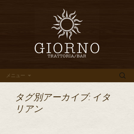
堀江・四ツ橋のイタリアン「イタリア
食堂ジョルノ～GIORNO～」からのお知
堀江・四ツ橋のイタリアン「イ
らせ
タリア食堂ジョルノ～GIORNO
～」のブログ
コンテンツへ移動
検
メニュー
索:
タグ別アーカイブ: イタ
リアン