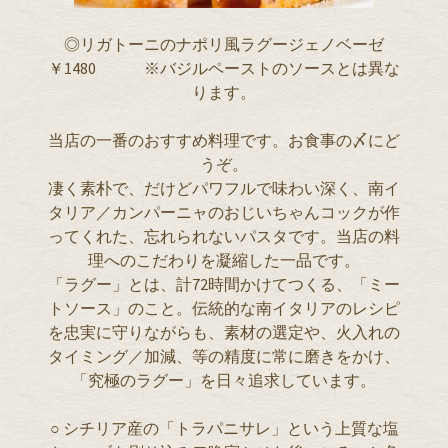
◎リガトーニのナポリ風ラグージェノベーゼ
￥1480 ※バジルペーストのソースとは異な
ります。
当店の一番のおすすめ料理です。お食事の〆にど
うぞ。
凄く素朴で、だけどパワフルで味わい深く、南イ
タリア／カンパーニャのおじいちゃんコックが作
ってくれた、忘れられないパスタです。当店の料
理へのこだわりを凝縮した一品です。
「ラグー」とは、計72時間かけてつくる、「ミー
トソース」のこと。伝統的な南イタリアのレシピ
を忠実に守りながらも、素材の選定や、火入れの
タイミング／加減、等の精度に常に磨きをかけ、
「究極のラグー」を日々追求しています。
○ シチリア産の「トラパニサレ」という上質な塩