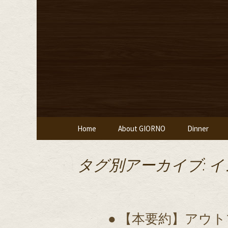
堀江・四ツ橋のイタリアン
堀江・四
堂ジョルノ
コンテンツへ移動
Home
About GIORNO
Dinner
タグ別アーカイブ: 
● 【本要約】アウ