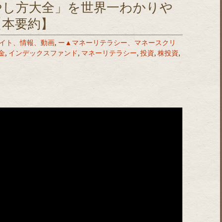
やし方大全」を世界一わかりや
【本要約】
イト、情報、動画
,
ー▲マネーリテラシー、マネースクリ
金
,
インデックスファンド
,
マネーリテラシー
,
投資
,
株投資
,