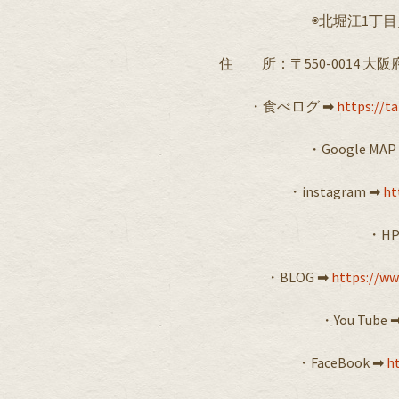
◉北堀江1丁目
住 所：〒550-0014 大阪
・食べログ ➡︎
https://t
・Google MAP 
・instagram ➡︎
ht
・HP
・BLOG ➡︎
https://ww
・You Tube ➡
・FaceBook ➡︎
h