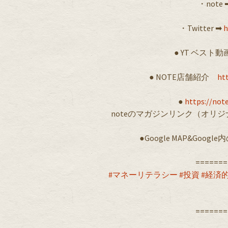
・note ➡
・Twitter ➡︎
h
● YT ベスト
● NOTE店舗紹介
ht
●
https://no
noteのマガジンリンク（オリ
●Google MAP&Goog
=======
#マネーリテラシー
#投資
#経済
=======