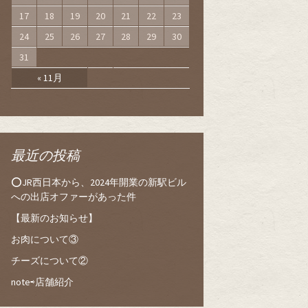
17
18
19
20
21
22
23
24
25
26
27
28
29
30
31
« 11月
最近の投稿
⭕️JR西日本から、2024年開業の新駅ビル
への出店オファーがあった件
【最新のお知らせ】
お肉について③
チーズについて②
note⇨店舗紹介