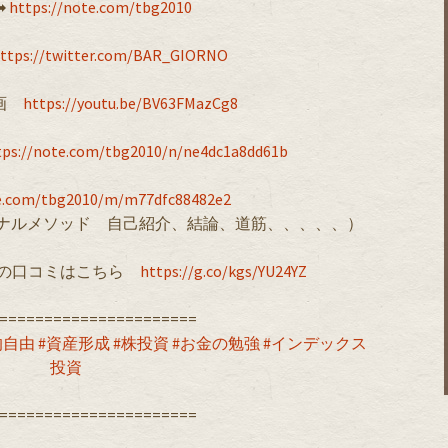
︎
https://note.com/tbg2010
ttps://twitter.com/BAR_GIORNO
動画
https://youtu.be/BV63FMazCg8
tps://note.com/tbg2010/n/ne4dc1a8dd61b
te.com/tbg2010/m/m77dfc88482e2
ジナルメソッド 自己紹介、結論、道筋、、、、、）
le内の口コミはこちら ︎
https://g.co/kgs/YU24YZ
======================
的自由
#資産形成
#株投資
#お金の勉強
#インデックス
投資
======================