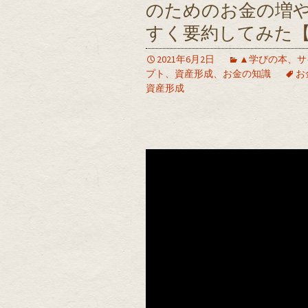
のためのお金の増
すく要約してみた
2021年6月2日
▲学びの本、サ
プト、資産形成、お金の知識
お
資産形成