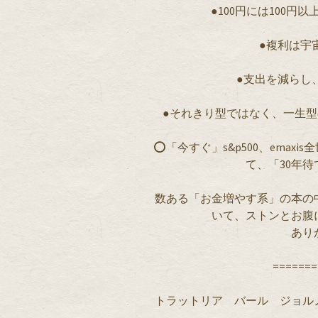
●100円には100円
●複利は宇
●支出を減らし
●それきり型ではなく、一生
⭕️「今すぐ」s&p500、ema
て、「30年
数ある「お金増やす系」の本の
いて、ストンとお腹
あり
=======
トラットリア バール ジョルノ【イタリ