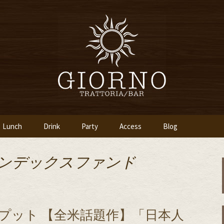
「イタリア食堂ジョルノ～GIORNO～」
ツ橋のイタリアン
～GIORNO～
Lunch
Drink
Party
Access
Blog
インデックスファンド
トプット 【全米話題作】「日本人