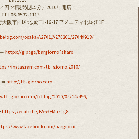
／四ツ橋駅徒歩5分／2010年開店
TEL 06-6532-1117
府大阪市西区北堀江1-16-17 アメニティ北堀江1F
abelog.com/osaka/A2701/A270201/27049913/
➡︎
https://g.page/bargiorno?share
tps://instagram.com/tb_giorno.2010/
 ➡︎
http://tb-giorno.com
w.tb-giorno.com/fcblog/2020/05/14/456/
︎
https://youtu.be/BV63FMazCg8
ttps://www.facebook.com/bargiorno