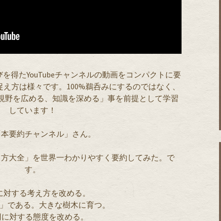
を得たYouTubeチャンネルの動画をコンパクトに要
え方は様々です。100%鵜呑みにするのではなく、
視野を広める、知識を深める」事を前提として学習
しています！
「本要約チャンネル」さん。
し方大全」を世界一わかりやすく要約してみた。で
す。
に対する考え方を改める。
種」である。大きな樹木に育つ。
0円に対する態度を改める。