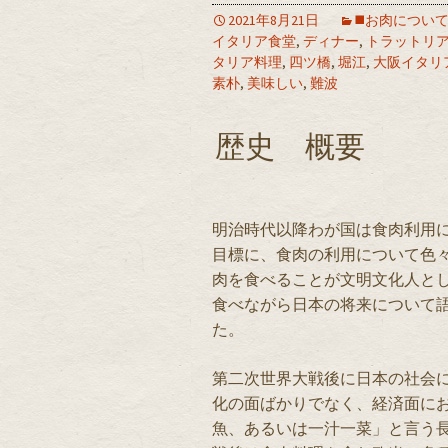
2021年8月21日
◼️お肉につい
イタリア食堂
,
ディナー
,
トラットリ
タリア料理
,
四ツ橋
,
堀江
,
大阪イタリ
素朴
,
美味しい
,
難波
歴史 概要
明治時代以降わが国は食肉利用
目標に、食肉の利用について色
肉を食べることが文明文化人と
食べながら日本の将来について
た。
第二次世界大戦後に日本の社会
化の面ばかりでなく、経済面に
魚、あるいは一汁一菜」と言う