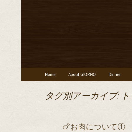
堀江・四ツ橋のイタリアン
堀江・四
堂ジョルノ
コンテンツへ移動
Home
About GIORNO
Dinner
タグ別アーカイブ: 
🍗お肉について①