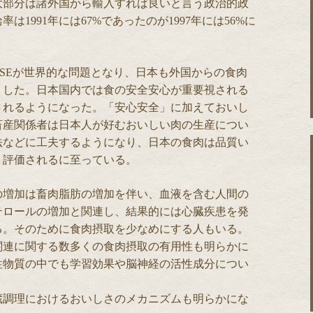
大部分は諸外国から輸入すれば良いと言う政治的政
1991年には67%であったのが1997年には56%に
SEが世界的な問題となり、日本も外国からの食肉
りした。日本国内では食の安全安心が重要視される
されるようになった。「安心安全」に加えておいし
畜産関係者は日本人が好むおいしい肉の生産につい
法などに工夫するようになり、日本の食肉は品質い
く評価されるに至っている。
の増加は畜肉脂肪の増加を伴い、血液を含む人間の
テロールの増加と関連し、結果的には心臓疾患を発
る。そのために食肉摂取を少なめにする人もいる。
関連に関する数多くの食肉摂取の有用性も明らかに
性物質の中でも学習効果や脳神経の活性成分につい
蔵調理におけるおいしさのメカニズムも明らかにな