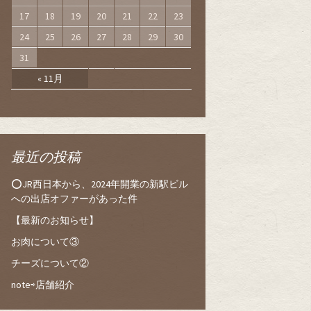
17
18
19
20
21
22
23
24
25
26
27
28
29
30
31
« 11月
最近の投稿
⭕️JR西日本から、2024年開業の新駅ビル
への出店オファーがあった件
【最新のお知らせ】
お肉について③
チーズについて②
note⇨店舗紹介