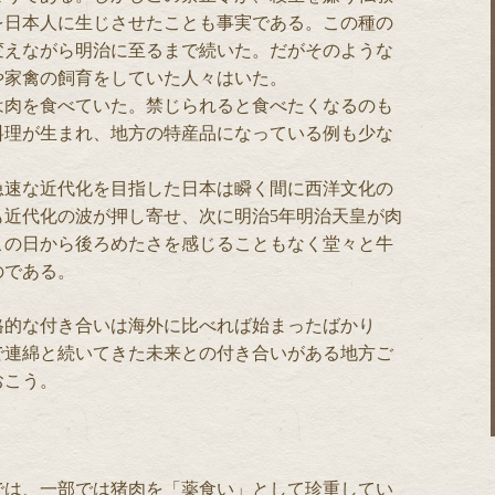
を日本人に生じさせたことも事実である。この種の
変えながら明治に至るまで続いた。だがそのような
や家禽の飼育をしていた人々はいた。
は肉を食べていた。禁じられると食べたくなるのも
料理が生まれ、地方の特産品になっている例も少な
急速な近代化を目指した日本は瞬く間に西洋文化の
も近代化の波が押し寄せ、次に明治5年明治天皇が肉
この日から後ろめたさを感じることもなく堂々と牛
のである。
格的な付き合いは海外に比べれば始まったばかり
で連綿と続いてきた未来との付き合いがある地方ご
おこう。
では、一部では猪肉を「薬食い」として珍重してい