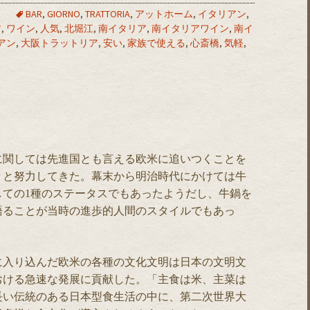
て
BAR
,
GIORNO
,
TRATTORIA
,
アットホーム
,
イタリアン
,
ア
,
ワイン
,
人気
,
北堀江
,
南イタリア
,
南イタリアワイン
,
南イ
アン
,
大阪トラットリア
,
安い
,
家族で使える
,
心斎橋
,
気軽
,
に関しては先進国とも言える欧米に追いつくことを
々と努力してきた。幕末から明治時代にかけては牛
しての1種のステータスでもあったようだし、牛鍋を
語ることが当時の進歩的人間のスタイルでもあっ
に入り込んだ欧米の各種の文化文明は日本の文明文
おける急速な発展に貢献した。「主食は米、主菜は
長い伝統のある日本型食生活の中に、第二次世界大