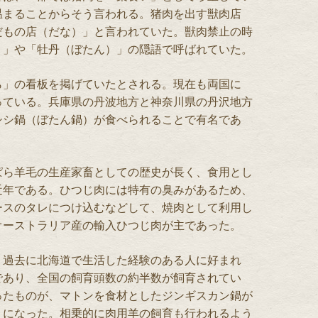
温まることからそう言われる。猪肉を出す獣肉店
だもの店（だな）」と言われていた。獣肉禁止の時
）」や「牡丹（ぼたん）」の隠語で呼ばれていた。
ら」の看板を掲げていたとされる。現在も両国に
っている。兵庫県の丹波地方と神奈川県の丹沢地方
シシ鍋（ぼたん鍋）が食べられることで有名であ
ぱら羊毛の生産家畜としての歴史が長く、食用とし
近年である。ひつじ肉には特有の臭みがあるため、
ースのタレにつけ込むなどして、焼肉として利用し
オーストラリア産の輸入ひつじ肉が主であった。
、過去に北海道で生活した経験のある人に好まれ
であり、全国の飼育頭数の約半数が飼育されてい
ったものが、マトンを食材としたジンギスカン鍋が
うになった。相乗的に肉用羊の飼育も行われるよう