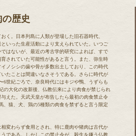
肉の歴史
ておく。日本列島に人類が登場した旧石器時代、
労といった生産活動により支えられていた。いつご
かではないが、最近の考古学的研究によれば、すで
飼育されていた可能性があると言う。また、弥生時
すイノシシの歯や骨が多数出土しており、この時代
ていたことは間違いなさそうである。さらに時代が
〜6世紀ごろで、奈良時代にはキジや鴨、うずらも
世紀の大化の改新後、仏教伝来により肉食が禁じられ
響与えた。天武天皇が布告したら最初の肉食禁止令
、馬、猿、犬、鶏の5種類の肉食を禁ずると言う限定
は相変わらず食用とされ、特に鹿肉や猪肉は古代か
ようである。しかしこの禁止令が、殺生を嫌う仏教