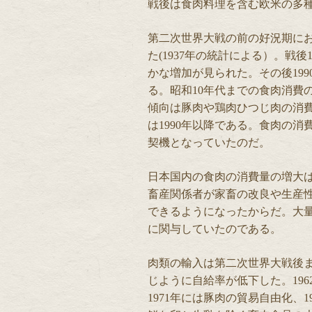
戦後は食肉料理を含む欧米の多
第二次世界大戦の前の好況期におけ
た(1937年の統計による）。戦後1
かな増加が見られた。その後19
る。昭和10年代までの食肉消費
傾向は豚肉や鶏肉ひつじ肉の消
は1990年以降である。食肉の
契機となっていたのだ。
日本国内の食肉の消費量の増大
畜産関係者が家畜の改良や生産
できるようになったからだ。大
に関与していたのである。
肉類の輸入は第二次世界大戦後
じように自給率が低下した。19
1971年には豚肉の貿易自由化、