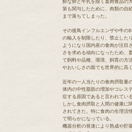
鮮な卵と牛乳を除く畜肉食品の
策も関与したために、肉類の自給率は
まで落ちてしまった。
その後鳥インフルエンザや牛のB
の輸入を制限したり、禁止した
ようになり国内産の食肉が注目
さを求める傾向になったため、
て飼料や品種、環境、飼育の方
やおいしさの面でも世界的に高
近年の一人当たりの食肉摂取量
体内の中性脂肪の増加やコレス
症する原因であると言われてい
しかし食肉摂取と人間の健康に
されてきた。特に食肉の生理活
て明らかになっている。
機器分析の発達により熟成や貯