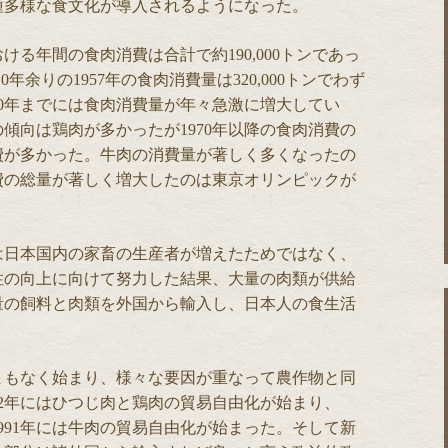
種多様な食文化が導入されるようになった。
る年間の食肉消費は合計で約190,000トンであっ
0年余りの1957年の食肉消費量は320,000トンでわず
90年までには食肉消費量が年々急激に増大してい
の傾向は鶏肉が多かったが1970年以降の食肉消費の
費が多かった。牛肉の消費量が著しく多くなったの
消費の総量が著しく増大したのは東京オリンピックが
は日本国内の家畜の生産者が増えたためではなく、
性の向上に向けて努力した結果、大量の肉類が供給
量の飼料と肉類を外国から輸入し、日本人の食生活
まもなく始まり、様々な要因が重なって農作物と同
62年にはひつじ肉と鶏肉の貿易自由化が始まり、
1991年には牛肉の貿易自由化が始まった。そして新