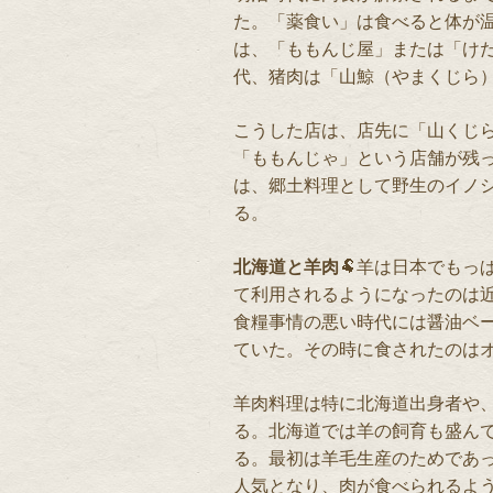
た。「薬食い」は食べると体が
は、「ももんじ屋」または「け
代、猪肉は「山鯨（やまくじら
こうした店は、店先に「山くじ
「ももんじゃ」という店舗が残
は、郷土料理として野生のイノ
る。
北海道と羊肉
🐏羊は日本でもっ
て利用されるようになったのは
食糧事情の悪い時代には醤油ベ
ていた。その時に食されたのは
羊肉料理は特に北海道出身者や
る。北海道では羊の飼育も盛ん
る。最初は羊毛生産のためであ
人気となり、肉が食べられるよ