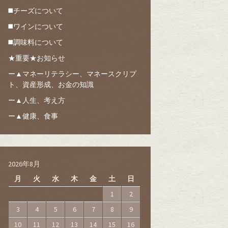
◼️チーズについて
◼️ワインについて
◼️調味料について
★重要★お知らせ
ー▲マネーリテラシー、マネースクリプ
ト、資産形成、お金の知識
ー▲人生、考え方
ー▲健康、食事
2026年8月
月
火
水
木
金
土
日
1
2
3
4
5
6
7
8
9
10
11
12
13
14
15
16