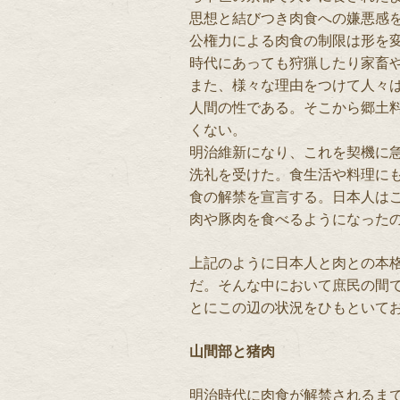
思想と結びつき肉食への嫌悪感
公権力による肉食の制限は形を
時代にあっても狩猟したり家畜
また、様々な理由をつけて人々
人間の性である。そこから郷土
くない。
明治維新になり、これを契機に
洗礼を受けた。食生活や料理に
食の解禁を宣言する。日本人は
肉や豚肉を食べるようになった
上記のように日本人と肉との本
だ。そんな中において庶民の間
とにこの辺の状況をひもといて
山間部と猪肉
明治時代に肉食が解禁されるま