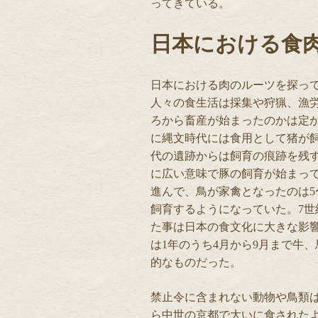
ってきている。
日本における食
日本における肉のルーツを探っ
人々の食生活は採集や狩猟、漁
ろから畜産が始まったのかは定
に縄文時代には食用として猪が
代の遺跡からは飼育の痕跡を残
に広い意味で豚の飼育が始まっ
進んで、鳥が家禽となったのは5
飼育するようになっていた。7
た事は日本の食文化に大きな影
は1年のうち4月から9月まで牛
的なものだった。
禁止令に含まれない動物や鳥類
ら中世の京都で大いに食された