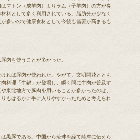
肉はマトン（成羊肉）よりラム（子羊肉）の方が臭
の材料として多く利用されている。脂肪分が少なく
質が多いので健康食材として今後も需要が高まるも
は豚肉を使うことが多かった
。
なければ豚肉が使われた。やがて、文明開花ととも
牛肉料理「牛鍋」が登場し、瞬く間に牛肉が普及す
東や東北地方で豚肉を用いることが多かったのは、
よりもはるかに手に入りやすかったためと考えられ
えば黒豚である。中国から琉球を経て薩摩に伝えら