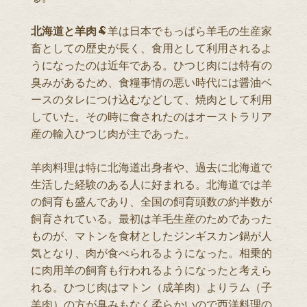
北海道と羊肉
🐏羊は日本でもっぱら羊毛の生産家
畜としての歴史が長く、食用として利用されるよ
うになったのは近年である。ひつじ肉には特有の
臭みがあるため、食糧事情の悪い時代には醤油ベ
ースのタレにつけ込むなどして、焼肉として利用
していた。その時に食されたのはオーストラリア
産の輸入ひつじ肉が主であった。
羊肉料理は特に北海道出身者や、過去に北海道で
生活した経験のある人に好まれる。北海道では羊
の飼育も盛んであり、全国の飼育頭数の約半数が
飼育されている。最初は羊毛生産のためであった
ものが、マトンを食材としたジンギスカン鍋が人
気となり、肉が食べられるようになった。相乗的
に肉用羊の飼育も行われるようになったと考えら
れる。ひつじ肉はマトン（成羊肉）よりラム（子
羊肉）の方が臭みもなく柔らかいので西洋料理の