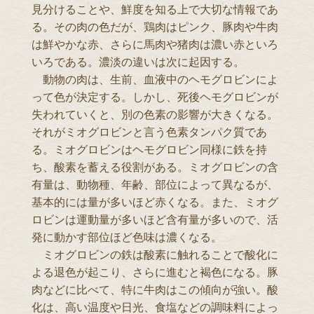
見分けることや、鮮度を知る上で大切な情報であ
る。その肉の色だが、鶏肉はピンク、豚肉や牛肉
は鮮やかな赤、さらに馬肉や猪肉は濃い赤といろ
いろである。濃淡の違いは次に起因する。
動物の肉は、生前、血液中のヘモグロビンによ
って色が決定する。しかし、死後ヘモグロビンが
失われていくと、別の色素の影響が大きくなる。
それがミオグロビンと言う色素タンパク質であ
る。ミオグロビンはヘモグロビン同様に鉄を持
ち、酸素を蓄える役割がある。ミオグロビンの含
有量は、動物種、年齢、部位によって異なるが、
基本的には量が多いほど赤くなる。また、ミオグ
ロビンは運動量が多いほど含有量が多いので、活
発に動かす部位ほど色味は濃くなる。
ミオグロビンの鉄は酸素に触れることで酸化に
よる退色が起こり、さらに進むと褐色になる。豚
肉などに比べて、特に牛肉はこの傾向が強い。酸
化は、高い温度や日光、食塩などの調味料によっ