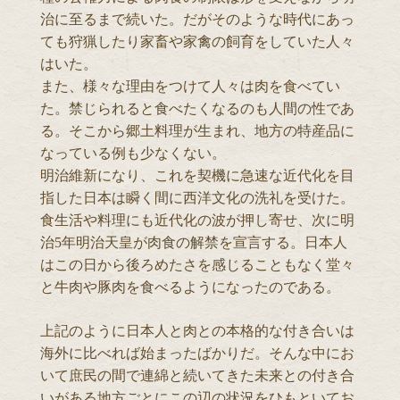
治に至るまで続いた。だがそのような時代にあっ
ても狩猟したり家畜や家禽の飼育をしていた人々
はいた。
また、様々な理由をつけて人々は肉を食べてい
た。禁じられると食べたくなるのも人間の性であ
る。そこから郷土料理が生まれ、地方の特産品に
なっている例も少なくない。
明治維新になり、これを契機に急速な近代化を目
指した日本は瞬く間に西洋文化の洗礼を受けた。
食生活や料理にも近代化の波が押し寄せ、次に明
治5年明治天皇が肉食の解禁を宣言する。日本人
はこの日から後ろめたさを感じることもなく堂々
と牛肉や豚肉を食べるようになったのである。
上記のように日本人と肉との本格的な付き合いは
海外に比べれば始まったばかりだ。そんな中にお
いて庶民の間で連綿と続いてきた未来との付き合
いがある地方ごとにこの辺の状況をひもといてお