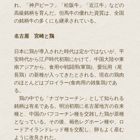
れ、「神戸ビーフ」「松阪牛」「近江牛」などの
高級銘柄を育んだ。但馬牛の優れた資質は、全国
の銘柄牛の多くにも継承されている。
名古屋 宮崎と鶏
日本に鶏が導入された時代は定かではないが、平
安時代から江戸時代初期にかけて、中国大陸や東
南アジアから、食用や戦闘用(軍鶏)、愛玩用（尾
長鶏）の新種が入ってきたとされる。現在の鶏肉
のほとんどはブロイラー(食肉用の雑集鶏)であ
る。
鶏の中でも「ナゴヤコーチン」として知られる
銘柄は有名である。明治初期に名古屋地方の在来
種と、中国のバフコーチン種を交雑した鶏が原種
となっている。その後、褐色レグホーン種や、ロ
ードアイランドレッド種を交配し、卵もよく産む
ように改良された。