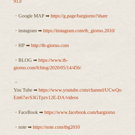
913/
・Google MAP ➡︎
https://g.page/bargiorno?share
・instagram ➡︎
https://instagram.com/tb_giorno.2010/
・HP ➡︎
http://tb-giorno.com
・BLOG ➡︎
https://www.tb-
giorno.com/fcblog/2020/05/14/456/
・
You Tube ➡︎
https://www.youtube.com/channel/UCwQo
Em67avS3GTpzv12E-DA/videos
・FaceBook ➡︎
https://www.facebook.com/bargiorno
・note ➡︎
https://note.com/tbg2010