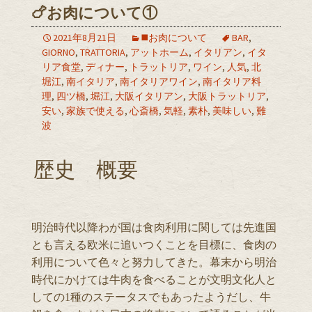
🍗お肉について①
2021年8月21日
◼️お肉について
BAR
,
GIORNO
,
TRATTORIA
,
アットホーム
,
イタリアン
,
イタ
リア食堂
,
ディナー
,
トラットリア
,
ワイン
,
人気
,
北
堀江
,
南イタリア
,
南イタリアワイン
,
南イタリア料
理
,
四ツ橋
,
堀江
,
大阪イタリアン
,
大阪トラットリア
,
安い
,
家族で使える
,
心斎橋
,
気軽
,
素朴
,
美味しい
,
難
波
歴史 概要
明治時代以降わが国は食肉利用に関しては先進国
とも言える欧米に追いつくことを目標に、食肉の
利用について色々と努力してきた。幕末から明治
時代にかけては牛肉を食べることが文明文化人と
しての1種のステータスでもあったようだし、牛