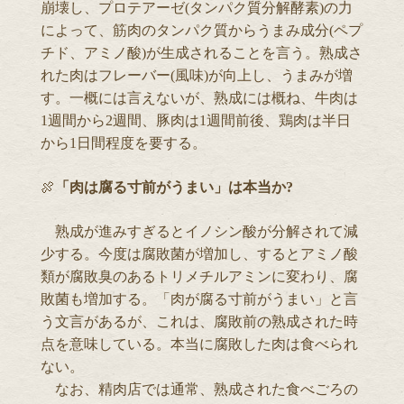
崩壊し、プロテアーゼ(タンパク質分解酵素)の力
によって、筋肉のタンパク質からうまみ成分(ペプ
チド、アミノ酸)が生成されることを言う。熟成さ
れた肉はフレーバー(風味)が向上し、うまみが増
す。一概には言えないが、熟成には概ね、牛肉は
1週間から2週間、豚肉は1週間前後、鶏肉は半日
から1日間程度を要する。
🍖
「肉は腐る寸前がうまい」は本当か?
熟成が進みすぎるとイノシン酸が分解されて減
少する。今度は腐敗菌が増加し、するとアミノ酸
類が腐敗臭のあるトリメチルアミンに変わり、腐
敗菌も増加する。「肉が腐る寸前がうまい」と言
う文言があるが、これは、腐敗前の熟成された時
点を意味している。本当に腐敗した肉は食べられ
ない。
なお、精肉店では通常、熟成された食べごろの