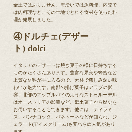
全土ではありません。海沿いでは魚料理、内陸で
は肉料理など、その土地でとれる食材を使った料
理が発展しました。
④ドルチェ(デザー
ト) dolci
イタリアのデザートは焼き菓子の様に日持ちする
ものがたくさんあります。豊富な果実や蜂蜜など
上質な材料が手に入るので、素朴で慈しみ深い味
わいが魅力です。南部の揚げ菓子はアラブの影
響、北部のアップルパイのようなストゥルーデル
はオーストリアの影響など、郷土菓子から歴史を
お伺いすることもできます。他には、ティラミ
ス、パンナコッタ、パネトーネなどが知られ、ジ
ェラート(アイスクリーム)も変わらぬ人気があり
ます。