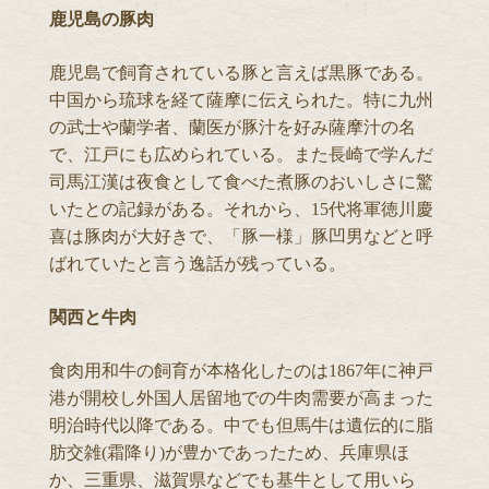
鹿児島の豚肉
鹿児島で飼育されている豚と言えば黒豚である。
中国から琉球を経て薩摩に伝えられた。特に九州
の武士や蘭学者、蘭医が豚汁を好み薩摩汁の名
で、江戸にも広められている。また長崎で学んだ
司馬江漢は夜食として食べた煮豚のおいしさに驚
いたとの記録がある。それから、15代将軍徳川慶
喜は豚肉が大好きで、「豚一様」豚凹男などと呼
ばれていたと言う逸話が残っている。
関西と牛肉
食肉用和牛の飼育が本格化したのは1867年に神戸
港が開校し外国人居留地での牛肉需要が高まった
明治時代以降である。中でも但馬牛は遺伝的に脂
肪交雑(霜降り)が豊かであったため、兵庫県ほ
か、三重県、滋賀県などでも基牛として用いら