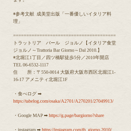
◉参考文献 成美堂出版「一番優しいイタリア料
理」
=======================================
トラットリア バール ジョルノ【イタリア食堂
ジョルノ～Trattoria Bar Giorno～Dal 2010.】
◉北堀江1丁目／四ツ橋駅徒歩5分／2010年開店
TEL 06-6532-1117
住 所：〒550-0014 大阪府大阪市西区北堀江1-
16-17 アメニティ北堀江1F
・食べログ ➡︎
https://tabelog.com/osaka/A2701/A270201/27049913/
・Google MAP ➡︎
https://g.page/bargiorno?share
・instagram ➡︎
https://instagram.com/tb_giorno.2010/