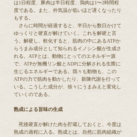
は1日程度、豚肉は半日程度、鶏肉は1〜2時間程
度である。また、外気温が低いほど遅くなったり
もする。
さらに時間が経過すると、半日から数日かけて
ゆっくりと硬直が解けていく。これを解硬と言
う。解硬し、軟化すると、筋肉の中にあるATPか
らうまみ成分として知られるイノシン酸が生成さ
れる。ATPとは、動物にとってのエネルギー源
で、ATPが無機リン酸とADPに分解される生際に
生じるエネルギーである。我々も動物も、この
ATPの力で筋肉を動かしたり、新陳代謝を行って
いる。こうした成分が、徐々にうまみえと変化し
ていくのである。
熟成による旨味の生成
死後硬直が解けた肉を貯蔵しておくと、今度は
熟成の過程に入る。熟成とは、自然に筋肉組織が