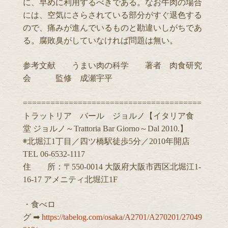
に、早めに利用するべきである。なお牛肉の場合
には、空気にさらされている部分がすぐ退色する
ので、痛みが進んでいるものと勘違いしがちであ
る。腐敗臭がしていなければ問題は無い。
参考文献 うまい肉の科学 著者 肉食研究
会 監修 成瀬宇平
=======================================
トラットリア バール ジョルノ【イタリア食
堂 ジョルノ～Trattoria Bar Giorno～Dal 2010.】
◉北堀江1丁目／四ツ橋駅徒歩5分／2010年開店
TEL 06-6532-1117
住 所：〒550-0014 大阪府大阪市西区北堀江1-
16-17 アメニティ北堀江1F
・食べロ
グ ➡︎
https://tabelog.com/osaka/A2701/A270201/27049