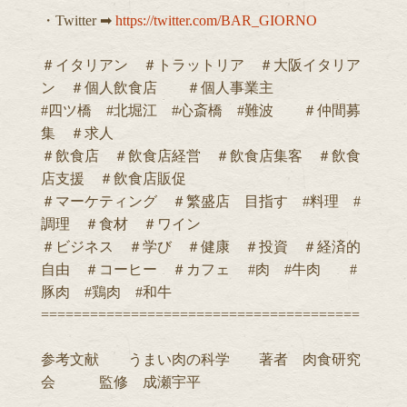
・Twitter ➡︎
https://twitter.com/BAR_GIORNO
＃イタリアン ＃トラットリア ＃大阪イタリア
ン ＃個人飲食店 ＃個人事業主
#四ツ橋 #北堀江 #心斎橋 #難波 ＃仲間募
集 ＃求人
＃飲食店 ＃飲食店経営 ＃飲食店集客 ＃飲食
店支援 ＃飲食店販促
＃マーケティング ＃繁盛店 目指す #料理 #
調理 ＃食材 ＃ワイン
＃ビジネス ＃学び ＃健康 ＃投資 ＃経済的
自由 ＃コーヒー ＃カフェ #肉 #牛肉 #
豚肉 #鶏肉 #和牛
=======================================
参考文献 うまい肉の科学 著者 肉食研究
会 監修 成瀬宇平