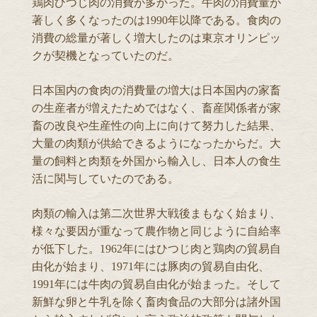
鶏肉ひつじ肉の消費が多かった。牛肉の消費量が
著しく多くなったのは1990年以降である。食肉の
消費の総量が著しく増大したのは東京オリンピッ
クが契機となっていたのだ。
日本国内の食肉の消費量の増大は日本国内の家畜
の生産者が増えたためではなく、畜産関係者が家
畜の改良や生産性の向上に向けて努力した結果、
大量の肉類が供給できるようになったからだ。大
量の飼料と肉類を外国から輸入し、日本人の食生
活に関与していたのである。
肉類の輸入は第二次世界大戦後まもなく始まり、
様々な要因が重なって農作物と同じように自給率
が低下した。1962年にはひつじ肉と鶏肉の貿易自
由化が始まり、1971年には豚肉の貿易自由化、
1991年には牛肉の貿易自由化が始まった。そして
新鮮な卵と牛乳を除く畜肉食品の大部分は諸外国