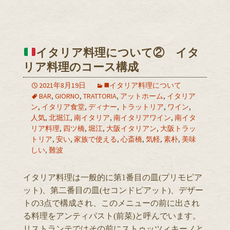
イタリア料理について② イタ
リア料理のコース構成
2021年8月19日
◼️イタリア料理について
BAR
,
GIORNO
,
TRATTORIA
,
アットホーム
,
イタリア
ン
,
イタリア食堂
,
ディナー
,
トラットリア
,
ワイン
,
人気
,
北堀江
,
南イタリア
,
南イタリアワイン
,
南イタ
リア料理
,
四ツ橋
,
堀江
,
大阪イタリアン
,
大阪トラッ
トリア
,
安い
,
家族で使える
,
心斎橋
,
気軽
,
素朴
,
美味
しい
,
難波
イタリア料理は一般的に第1番目の皿(プリモピア
ット)、第二番目の皿(セコンドピアット)、デザー
トの3点で構成され、このメニューの前に出され
る料理をアンティパスト(前菜)と呼んでいます。
リストランテではその前にストゥッツィキーノと