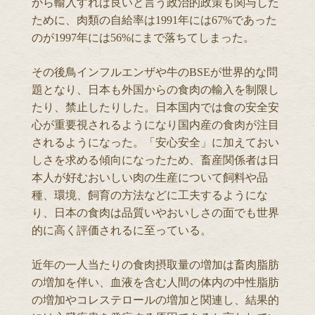
から輸入すれば良いと言う政治的政策も関与した
ために、肉類の自給率は1991年には67%であった
のが1997年には56%にまで落ちてしまった。
その後鳥インフルエンザや牛のBSEが世界的な問
題となり、日本も外国からの食肉の輸入を制限し
たり、禁止したりした。日本国内では食の安全安
心が重要視されるようになり国内産の食肉が注目
されるようになった。「安心安全」に加えておい
しさを求める傾向になったため、畜産関係者は日
本人が好むおいしい肉の生産について飼料や品
種、環境、飼育の方法などに工夫するようにな
り、日本の食肉は品質いやおいしさの面でも世界
的に高く評価されるに至っている。
近年の一人当たりの食肉摂取量の増加は畜肉脂肪
の増加を伴い、血液を含む人間の体内の中性脂肪
の増加やコレステロールの増加と関連し、結果的