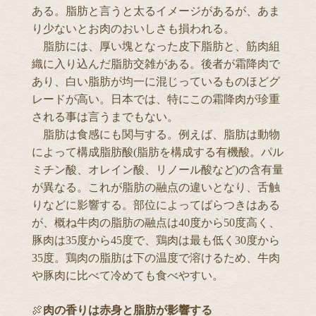
ある。脂肪と言うと太るイメージがあるが、あま
り少ないとお肉のおいしさも損われる。
脂肪には、厚い塊となった皮下脂肪と、筋肉組
織に入り込んだ脂肪交雑がある。後者が霜降肉で
あり、白い脂肪が均一に混じっているものほどグ
レードが高い。日本では、特にこの霜降肉が珍重
される事は言うまでもない。
脂肪は食感にも関与する。例えば、脂肪は動物
によって構成脂肪酸(脂肪を構成する有機酸。パル
ミチン酸、オレイン酸、リノール酸など)の含有量
が異なる。これが脂肪の融点の違いとなり、舌触
りなどに影響する。部位によってばらつきはある
が、概ね牛肉の脂肪の融点は40度から50度高く、
豚肉は35度から45度で、鶏肉は最も低く30度から
35度。鶏肉の脂肪は下の温度で溶けるため、牛肉
や豚肉に比べて冷めても食べやすい。
🍖
肉の香りは赤身と脂肪が影響する