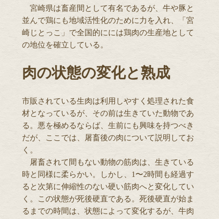
宮崎県は畜産間として有名であるが、牛や豚と
並んで鶏にも地域活性化のために力を入れ、「宮
崎じとっこ」で全国的にには鶏肉の生産地として
の地位を確立している。
肉の状態の変化と熟成
市販されている生肉は利用しやすく処理された食
材となっているが、その前は生きていた動物であ
る。悪を極めるならば、生前にも興味を持つべき
だが、ここでは、屠畜後の肉について説明してお
く。
屠畜されて間もない動物の筋肉は、生きている
時と同様に柔らかい。しかし、1〜2時間も経過す
ると次第に伸縮性のない硬い筋肉へと変化してい
く。この状態が死後硬直である。死後硬直が始ま
るまでの時間は、状態によって変化するが、牛肉