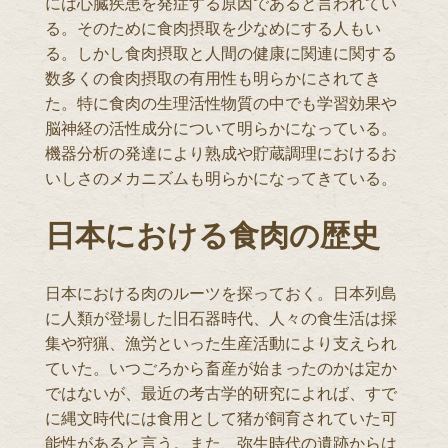
には心臓疾患を発症する原因であると言われてい
る。そのために食肉摂取を少なめにする人もい
る。しかし食肉摂取と人間の健康に関連に関する
数多くの食肉摂取の有用性も明らかにされてき
た。特に食肉の生理活性物質の中でも学習効果や
脳神経の活性成分について明らかになっている。
機器分析の発達により熟成や貯蔵調理におけるお
いしさのメカニズムも明らかになってきている。
日本における食肉の歴史
日本における肉のルーツを探っておく。日本列島
に人類が登場した旧石器時代、人々の食生活は採
集や狩猟、漁労といった生産活動により支えられ
ていた。いつごろから畜産が始まったのかは定か
ではないが、最近の考古学的研究によれば、すで
に縄文時代には食用として猪が飼育されていた可
能性があると言う。また、弥生時代の遺跡からは