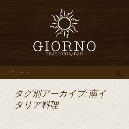
堀江・四ツ橋のイタリアン「イタリア
食堂ジョルノ～GIORNO～」からのお知
堀江・四ツ橋のイタリアン「イ
らせ
タリア食堂ジョルノ～GIORNO
～」のブログ
コンテンツへ移動
検
メニュー
索:
タグ別アーカイブ: 南イ
タリア料理