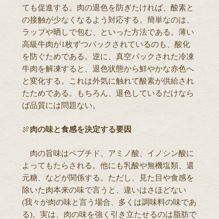
ても促進する。肉の退色を防ぎたければ、酸素と
の接触が少なくなるよう対応する。簡単なのは、
ラップや晒しで包む、といった方法である。薄い
高級牛肉が1枚ずつパックされているのも、酸化
を防ぐためである。逆に、真空パックされた冷凍
牛肉を解凍すると、退色状態から鮮やかな赤色へ
と変化する。これは外気に触れて酸素が供給され
たためである。もちろん、退色しているだけなら
ば品質には問題ない。
🍖
肉の味と食感を決定する要因
肉の旨味はペプチド、アミノ酸、イノシン酸に
よってもたらされる。他にも乳酸や無機塩類、還
元糖、などが関係する。ただし、見た目や食感を
除いた肉本来の味で言うと、違いはさほどない
(我々が肉の味と言う場合、多くは調味料の味であ
る)。実は、肉の味を強く引き立たせるのは脂肪で