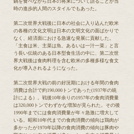
鍋を食べながら日本の将来について語ることが当
時の進歩的人間のスタイルでもあった。
第二次世界大戦後に日本の社会に入り込んだ欧米
の各種の文化文明は日本の文明文化の面ばかりで
なく、経済面における急速な発展に貢献した。
「主食は米、主菜は魚、あるいは一汁一菜」と言
う長い伝統のある日本型食生活の中に、第二次世
界大戦後は食肉料理を含む欧米の多種多様な食文
化が導入されるようになった。
第二次世界大戦の前の好況期における年間の食肉
消費は合計で約190,000トンであった(1937年の統
計による）。戦後10年余りの1957年の食肉消費量
は320,000トンでわずかな増加が見られた。その後
1990年までには食肉消費量が年々急激に増大して
いる。昭和10年代までの食肉消費の傾向は鶏肉が
多かったが1970年以降の食肉消費の傾向は豚肉や