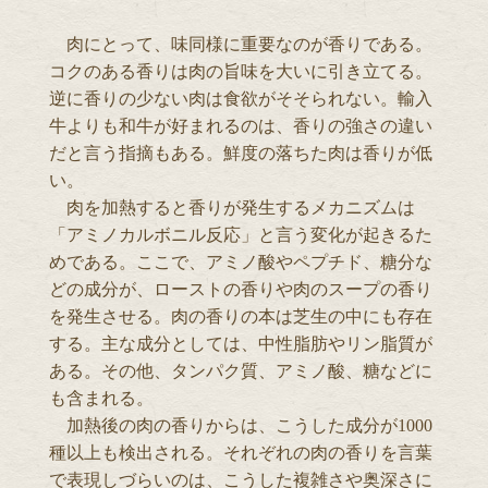
肉にとって、味同様に重要なのが香りである。
コクのある香りは肉の旨味を大いに引き立てる。
逆に香りの少ない肉は食欲がそそられない。輸入
牛よりも和牛が好まれるのは、香りの強さの違い
だと言う指摘もある。鮮度の落ちた肉は香りが低
い。
肉を加熱すると香りが発生するメカニズムは
「アミノカルボニル反応」と言う変化が起きるた
めである。ここで、アミノ酸やペプチド、糖分な
どの成分が、ローストの香りや肉のスープの香り
を発生させる。肉の香りの本は芝生の中にも存在
する。主な成分としては、中性脂肪やリン脂質が
ある。その他、タンパク質、アミノ酸、糖などに
も含まれる。
加熱後の肉の香りからは、こうした成分が1000
種以上も検出される。それぞれの肉の香りを言葉
で表現しづらいのは、こうした複雑さや奥深さに