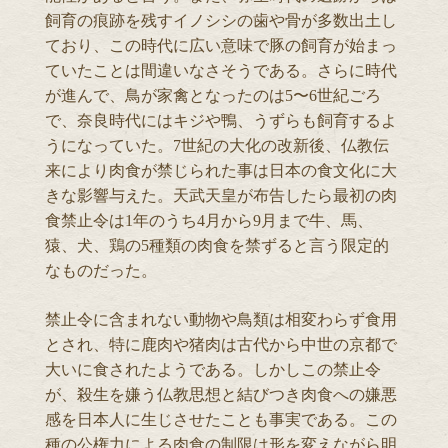
飼育の痕跡を残すイノシシの歯や骨が多数出土し
ており、この時代に広い意味で豚の飼育が始まっ
ていたことは間違いなさそうである。さらに時代
が進んで、鳥が家禽となったのは5〜6世紀ごろ
で、奈良時代にはキジや鴨、うずらも飼育するよ
うになっていた。7世紀の大化の改新後、仏教伝
来により肉食が禁じられた事は日本の食文化に大
きな影響与えた。天武天皇が布告したら最初の肉
食禁止令は1年のうち4月から9月まで牛、馬、
猿、犬、鶏の5種類の肉食を禁ずると言う限定的
なものだった。
禁止令に含まれない動物や鳥類は相変わらず食用
とされ、特に鹿肉や猪肉は古代から中世の京都で
大いに食されたようである。しかしこの禁止令
が、殺生を嫌う仏教思想と結びつき肉食への嫌悪
感を日本人に生じさせたことも事実である。この
種の公権力による肉食の制限は形を変えながら明