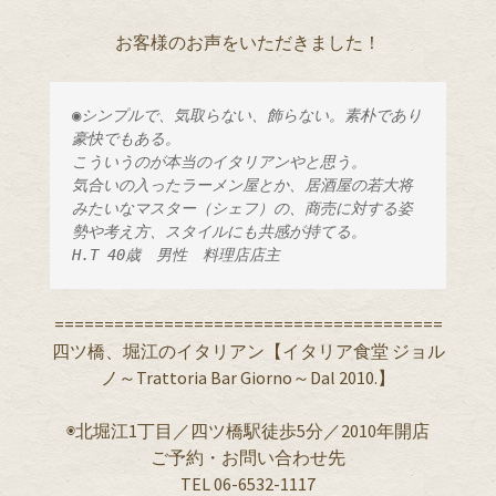
お客様のお声をいただきました！
◉シンプルで、気取らない、飾らない。素朴であり
豪快でもある。
こういうのが本当のイタリアンやと思う。
気合いの入ったラーメン屋とか、居酒屋の若大将
みたいなマスター（シェフ）の、商売に対する姿
勢や考え方、スタイルにも共感が持てる。
H.T 40歳　男性　料理店店主
=======================================
四ツ橋、堀江のイタリアン【イタリア食堂 ジョル
ノ～Trattoria Bar Giorno～Dal 2010.】
◉北堀江1丁目／四ツ橋駅徒歩5分／2010年開店
ご予約・お問い合わせ先
TEL 06-6532-1117