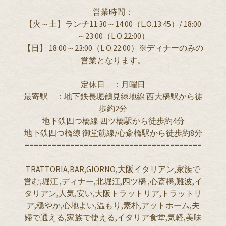
営業時間：
【火～土】ランチ11:30～14:00（L.O.13:45）/ 18:00
～23:00（L.O.22:00）
【日】 18:00～23:00（L.O.22:00）※ディナーのみの
営業となります。
定休日 ：月曜日
最寄駅 ：地下鉄長堀鶴見緑地線 西大橋駅から徒
歩約2分
地下鉄四つ橋線 四ツ橋駅から徒歩約4分
地下鉄四つ橋線 御堂筋線/心斎橋駅から徒歩約8分
=======================================
TRATTORIA,BAR,GIORNO,大阪イタリアン,家族で
営む,堀江 ,ディナー,北堀江,四ツ橋 ,心斎橋,難波,イ
タリアン,人気,安い,大阪トラットリア,トラットリ
ア,穏やか,心地よい,温もり,素朴,アットホーム,夫
婦で通える,家族で使える,イタリア食堂,気軽,美味