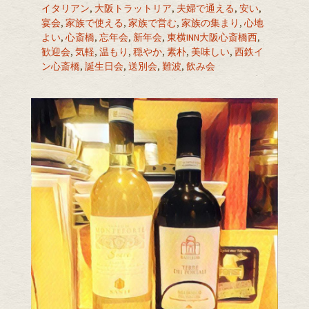
イタリアン
,
大阪トラットリア
,
夫婦で通える
,
安い
,
宴会
,
家族で使える
,
家族で営む
,
家族の集まり
,
心地
よい
,
心斎橋
,
忘年会
,
新年会
,
東横INN大阪心斎橋西
,
歓迎会
,
気軽
,
温もり
,
穏やか
,
素朴
,
美味しい
,
西鉄イ
ン心斎橋
,
誕生日会
,
送別会
,
難波
,
飲み会