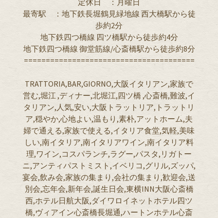
定休日 ：月曜日
最寄駅 ：地下鉄長堀鶴見緑地線 西大橋駅から徒
歩約2分
地下鉄四つ橋線 四ツ橋駅から徒歩約4分
地下鉄四つ橋線 御堂筋線/心斎橋駅から徒歩約8分
=======================================
TRATTORIA,BAR,GIORNO,大阪イタリアン,家族で
営む,堀江 ,ディナー,北堀江,四ツ橋 ,心斎橋,難波,イ
タリアン,人気,安い,大阪トラットリア,トラットリ
ア,穏やか,心地よい,温もり,素朴,アットホーム,夫
婦で通える,家族で使える,イタリア食堂,気軽,美味
しい,南イタリア,南イタリアワイン,南イタリア料
理,ワイン,コスパランチ,ラグー,パスタ,リガトー
ニ,アンティパストミスト,イベリコ,グリル,ズッパ,
宴会,飲み会,家族の集まり,会社の集まり,歓迎会,送
別会,忘年会,新年会,誕生日会,東横INN大阪心斎橋
西,ホテル日航大阪,ダイワロイネットホテル四ツ
橋,ヴィアイン心斎橋長堀通,ハートンホテル心斎