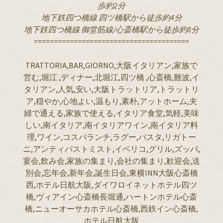
歩約2分
地下鉄四つ橋線 四ツ橋駅から徒歩約4分
地下鉄四つ橋線 御堂筋線/心斎橋駅から徒歩約8分
=======================================
TRATTORIA,BAR,GIORNO,大阪イタリアン,家族で
営む,堀江 ,ディナー,北堀江,四ツ橋 ,心斎橋,難波,イ
タリアン,人気,安い,大阪トラットリア,トラットリ
ア,穏やか,心地よい,温もり,素朴,アットホーム,夫
婦で通える,家族で使える,イタリア食堂,気軽,美味
しい,南イタリア,南イタリアワイン,南イタリア料
理,ワイン,コスパランチ,ラグー,パスタ,リガトー
ニ,アンティパストミスト,イベリコ,グリル,ズッパ,
宴会,飲み会,家族の集まり,会社の集まり,歓迎会,送
別会,忘年会,新年会,誕生日会,東横INN大阪心斎橋
西,ホテル日航大阪,ダイワロイネットホテル四ツ
橋,ヴィアイン心斎橋長堀通,ハートンホテル心斎
橋,ニューオーサカホテル心斎橋,西鉄イン心斎橋,
ホテル日航大阪