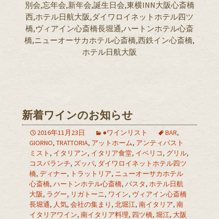
別会,忘年会,新年会,誕生日会,東横INN大阪心斎橋
西,ホテル日航大阪,ダイワロイネットホテル四ツ
橋,ヴィアイン心斎橋長堀通,ハートンホテル心斎
橋,ニューオーサカホテル心斎橋,西鉄イン心斎橋,
ホテル日航大阪
新着ワインのお知らせ
2016年11月23日
●ワインリスト
BAR
,
GIORNO
,
TRATTORIA
,
アットホーム
,
アンティパスト
ミスト
,
イタリアン
,
イタリア食堂
,
イベリコ
,
グリル
,
コスパランチ
,
ズッパ
,
ダイワロイネットホテル四ツ
橋
,
ディナー
,
トラットリア
,
ニューオーサカホテル
心斎橋
,
ハートンホテル心斎橋
,
パスタ
,
ホテル日航
大阪
,
ラグー
,
リガトーニ
,
ワイン
,
ヴィアイン心斎橋
長堀通
,
人気
,
会社の集まり
,
北堀江
,
南イタリア
,
南
イタリアワイン
,
南イタリア料理
,
四ツ橋
,
堀江
,
大阪