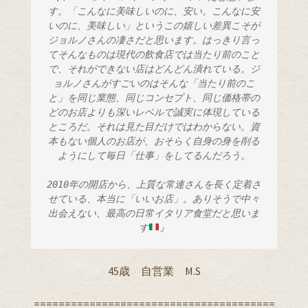
す。「こんなに美味しいのに、安い。こんなに安
いのに、美味しい」というこの嬉しい差異こそが
ジョルノさんの凄さだと思います。はっきり言っ
てそんなものは現代の飲食店では当たり前のこと
で、それができない店はどんどん潰れている。ジ
ョルノさんがすごいのはそんな「当たり前のこ
と」を同じ業態、同じコンセプト、同じ価格帯の
どのお店よりも深いレベルで誠実に体現している
ところだ。それは見た目だけではわからない。資
本もない個人のお店が、おそらく自身の身を削る
ようにして毎日「仕事」をしてるんだろう。
2010年の開店から、上質な常連さんを長く定着さ
せている、本当に「いいお店」。ありそうで中々
出会えない、最高の日常イタリア食堂だと思いま
す
』
45歳 自営業 M.S
=======================================