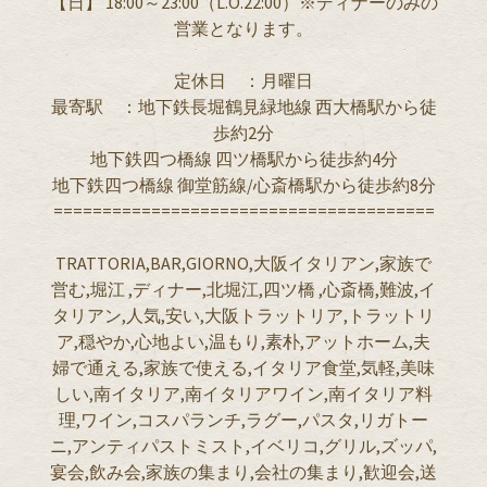
【日】 18:00～23:00（L.O.22:00）※ディナーのみの
営業となります。
定休日 ：月曜日
最寄駅 ：地下鉄長堀鶴見緑地線 西大橋駅から徒
歩約2分
地下鉄四つ橋線 四ツ橋駅から徒歩約4分
地下鉄四つ橋線 御堂筋線/心斎橋駅から徒歩約8分
=======================================
TRATTORIA,BAR,GIORNO,大阪イタリアン,家族で
営む,堀江 ,ディナー,北堀江,四ツ橋 ,心斎橋,難波,イ
タリアン,人気,安い,大阪トラットリア,トラットリ
ア,穏やか,心地よい,温もり,素朴,アットホーム,夫
婦で通える,家族で使える,イタリア食堂,気軽,美味
しい,南イタリア,南イタリアワイン,南イタリア料
理,ワイン,コスパランチ,ラグー,パスタ,リガトー
ニ,アンティパストミスト,イベリコ,グリル,ズッパ,
宴会,飲み会,家族の集まり,会社の集まり,歓迎会,送