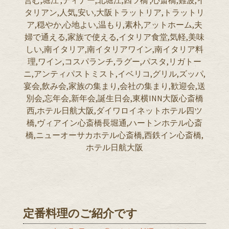
タリアン,人気,安い,大阪トラットリア,トラットリ
ア,穏やか,心地よい,温もり,素朴,アットホーム,夫
婦で通える,家族で使える,イタリア食堂,気軽,美味
しい,南イタリア,南イタリアワイン,南イタリア料
理,ワイン,コスパランチ,ラグー,パスタ,リガトー
ニ,アンティパストミスト,イベリコ,グリル,ズッパ,
宴会,飲み会,家族の集まり,会社の集まり,歓迎会,送
別会,忘年会,新年会,誕生日会,東横INN大阪心斎橋
西,ホテル日航大阪,ダイワロイネットホテル四ツ
橋,ヴィアイン心斎橋長堀通,ハートンホテル心斎
橋,ニューオーサカホテル心斎橋,西鉄イン心斎橋,
ホテル日航大阪
定番料理のご紹介です