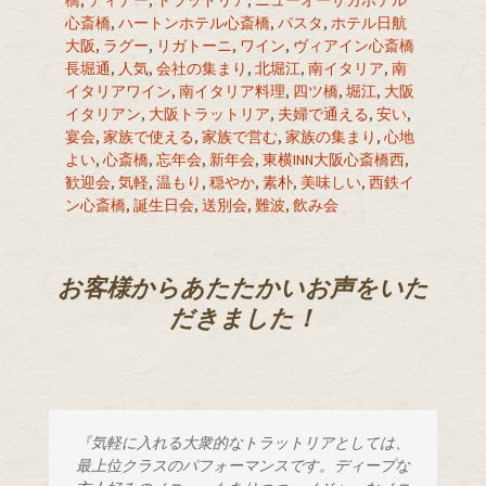
心斎橋
,
ハートンホテル心斎橋
,
パスタ
,
ホテル日航
大阪
,
ラグー
,
リガトーニ
,
ワイン
,
ヴィアイン心斎橋
長堀通
,
人気
,
会社の集まり
,
北堀江
,
南イタリア
,
南
イタリアワイン
,
南イタリア料理
,
四ツ橋
,
堀江
,
大阪
イタリアン
,
大阪トラットリア
,
夫婦で通える
,
安い
,
宴会
,
家族で使える
,
家族で営む
,
家族の集まり
,
心地
よい
,
心斎橋
,
忘年会
,
新年会
,
東横INN大阪心斎橋西
,
歓迎会
,
気軽
,
温もり
,
穏やか
,
素朴
,
美味しい
,
西鉄イ
ン心斎橋
,
誕生日会
,
送別会
,
難波
,
飲み会
お客様からあたたかいお声をいた
だきました！
『気軽に入れる大衆的なトラットリアとしては、
最上位クラスのパフォーマンスです。ディープな