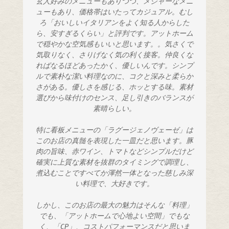
玄人好みのメニューもありつつ、メジャーなメニ
ューもあり、価格帯はいたってカジュアル。むし
ろ「おいしいイタリアンをよく知る人からした
ら、安すぎるくらい」と評判です。アットホーム
で穏やかな空気感もいいと思います。。気さくで
気取りなく、さりげなく気の利く接客。仲良くな
ればなるほどあったかく、優しいんです。シンプ
ルで素朴な潔い料理なのに、コクと深みと柔らか
さがある。優しさを感じる、ホッとする味。素材
選びから味付けのセンス、足し引きのバランスが
素晴らしい。
特に看板メニューの「ラグージェノヴェーゼ」は
このお店の真髄を表現した一皿だと思います。豚
肉の旨味、赤ワイン、トマトなどシンプルだけど
確実に上質な素材を抜群のタイミングで調理し、
煮込むことですべてか渾然一体となった慈しみ深
い料理で、大好きです。
しかし、このお店の最大の魅力はそんな「料理」
でも、「アットホームで心地よい空間」でもな
く、「CP」、コストパフォーマンスだと思いま