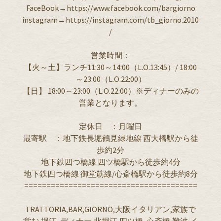
FaceBook→https://www.facebook.com/bargiorno
instagram→https://instagram.com/tb_giorno.2010
/
営業時間：
【火～土】ランチ11:30～14:00（L.O.13:45）/ 18:00
～23:00（L.O.22:00）
【日】 18:00～23:00（L.O.22:00）※ディナーのみの
営業となります。
定休日 ：月曜日
最寄駅 ：地下鉄長堀鶴見緑地線 西大橋駅から徒
歩約2分
地下鉄四つ橋線 四ツ橋駅から徒歩約4分
地下鉄四つ橋線 御堂筋線/心斎橋駅から徒歩約8分
=======================================
TRATTORIA,BAR,GIORNO,大阪イタリアン,家族で
営む,堀江 ,ディナー,北堀江,四ツ橋 ,心斎橋,難波,イ