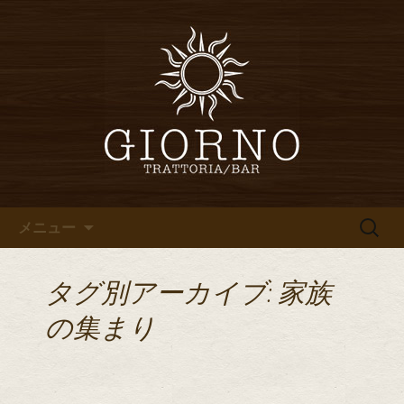
堀江・四ツ橋のイタリアン「イタリア
食堂ジョルノ～GIORNO～」からのお知
堀江・四ツ橋のイタリアン「イ
らせ
タリア食堂ジョルノ～GIORNO
～」のブログ
コンテンツへ移動
検
メニュー
索:
タグ別アーカイブ: 家族
の集まり