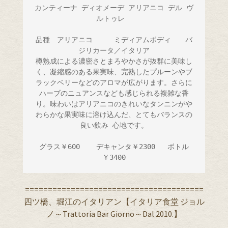
カンティーナ ディオメーデ アリアニコ デル ヴ
ルトゥレ　

品種　アリアニコ　　　ミディアムボディ　　バ
ジリカータ／イタリア

樽熟成による濃密さとまろやかさが抜群に美味し
く、凝縮感のある果実味、完熟したプルーンやブ
ラックベリーなどのアロマが広がります。さらに
ハーブのニュアンスなども感じられる複雑な香
り。味わいはアリアニコのきれいなタンニンがや
わらかな果実味に溶け込んだ、とてもバランスの
良い飲み 心地です。

グラス￥600    デキャンタ￥2300   ボトル
￥3400
=======================================
四ツ橋、堀江のイタリアン【イタリア食堂 ジョル
ノ～Trattoria Bar Giorno～Dal 2010.】