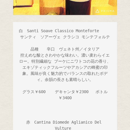
白　Santi Soave Classico Monteforte　　　

サンティ　ソアーヴェ クラシコ モンテフォルテ

品種　　辛口　ヴェネト州／イタリア

控えめな酸とさわやかな味わい。濃い麦わらイエ
ロー。特別繊細な ブーケにニワトコの花の香り、
エキゾティックフルーツやアカシアの蜂蜜の印
象。風味が良く魅力的でバランスの取れたボデ
ィ。余韻の長さも素晴らしい。

グラス￥600    デキャンタ￥2300   ボトル
￥3400

赤　Cantina Diomede Aglianico Del 
Vulture　
