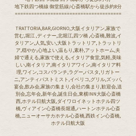
地下鉄四つ橋線 御堂筋線/心斎橋駅から徒歩約8分
=======================================
TRATTORIA,BAR,GIORNO,大阪イタリアン,家族で
営む,堀江 ,ディナー,北堀江,四ツ橋 ,心斎橋,難波,イ
タリアン,人気,安い,大阪トラットリア,トラットリ
ア,穏やか,心地よい,温もり,素朴,アットホーム,夫
婦で通える,家族で使える,イタリア食堂,気軽,美味
しい,南イタリア,南イタリアワイン,南イタリア料
理,ワイン,コスパランチ,ラグー,パスタ,リガトー
ニ,アンティパストミスト,イベリコ,グリル,ズッパ,
宴会,飲み会,家族の集まり,会社の集まり,歓迎会,送
別会,忘年会,新年会,誕生日会,東横INN大阪心斎橋
西,ホテル日航大阪,ダイワロイネットホテル四ツ
橋,ヴィアイン心斎橋長堀通,ハートンホテル心斎
橋,ニューオーサカホテル心斎橋,西鉄イン心斎橋,
ホテル日航大阪