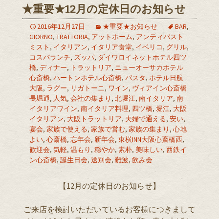
★重要★12月の定休日のお知らせ
2016年12月27日
★重要★お知らせ
BAR
,
GIORNO
,
TRATTORIA
,
アットホーム
,
アンティパスト
ミスト
,
イタリアン
,
イタリア食堂
,
イベリコ
,
グリル
,
コスパランチ
,
ズッパ
,
ダイワロイネットホテル四ツ
橋
,
ディナー
,
トラットリア
,
ニューオーサカホテル
心斎橋
,
ハートンホテル心斎橋
,
パスタ
,
ホテル日航
大阪
,
ラグー
,
リガトーニ
,
ワイン
,
ヴィアイン心斎橋
長堀通
,
人気
,
会社の集まり
,
北堀江
,
南イタリア
,
南
イタリアワイン
,
南イタリア料理
,
四ツ橋
,
堀江
,
大阪
イタリアン
,
大阪トラットリア
,
夫婦で通える
,
安い
,
宴会
,
家族で使える
,
家族で営む
,
家族の集まり
,
心地
よい
,
心斎橋
,
忘年会
,
新年会
,
東横INN大阪心斎橋西
,
歓迎会
,
気軽
,
温もり
,
穏やか
,
素朴
,
美味しい
,
西鉄イ
ン心斎橋
,
誕生日会
,
送別会
,
難波
,
飲み会
【12月の定休日のお知らせ】
ご来店を検討いただいているお客様につきまして