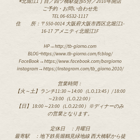
◉北堀江1丁目／四ツ橋駅徒歩5分／2010年開店
ご予約・お問い合わせ先
TEL 06-6532-1117
住 所：〒550-0014 大阪府大阪市西区北堀江1-
16-17 アメニティ北堀江1F
HP→http://tb-giorno.com
BLOG⇨https://www.tb-giorno.com/fcblog/
FaceBook→https://www.facebook.com/bargiorno
instagram→https://instagram.com/tb_giorno.2010/
営業時間：
【火～土】ランチ11:30～14:00（L.O.13:45）/ 18:00
～23:00（L.O.22:00）
【日】 18:00～23:00（L.O.22:00）※ディナーのみ
の営業となります。
定休日 ：月曜日
最寄駅 ：地下鉄長堀鶴見緑地線 西大橋駅から徒