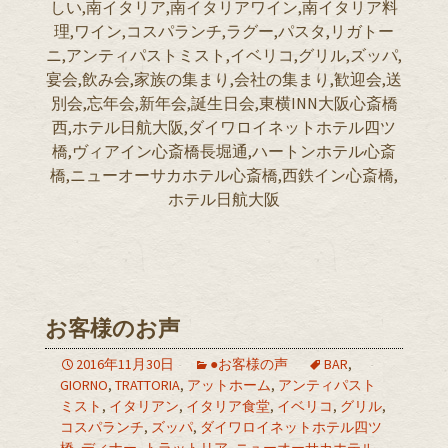
しい,南イタリア,南イタリアワイン,南イタリア料
理,ワイン,コスパランチ,ラグー,パスタ,リガトー
ニ,アンティパストミスト,イベリコ,グリル,ズッパ,
宴会,飲み会,家族の集まり,会社の集まり,歓迎会,送
別会,忘年会,新年会,誕生日会,東横INN大阪心斎橋
西,ホテル日航大阪,ダイワロイネットホテル四ツ
橋,ヴィアイン心斎橋長堀通,ハートンホテル心斎
橋,ニューオーサカホテル心斎橋,西鉄イン心斎橋,
ホテル日航大阪
お客様のお声
2016年11月30日
●お客様の声
BAR
,
GIORNO
,
TRATTORIA
,
アットホーム
,
アンティパスト
ミスト
,
イタリアン
,
イタリア食堂
,
イベリコ
,
グリル
,
コスパランチ
,
ズッパ
,
ダイワロイネットホテル四ツ
橋
,
ディナー
,
トラットリア
,
ニューオーサカホテル