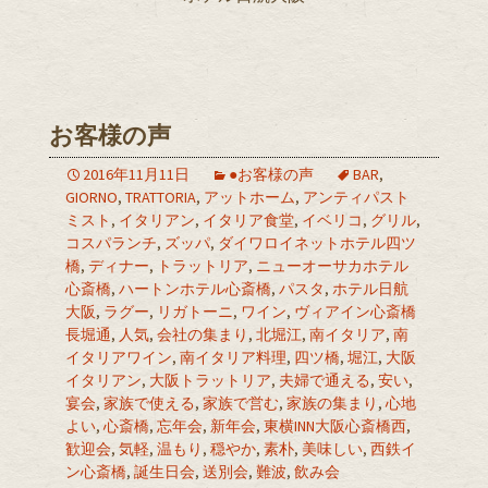
お客様の声
2016年11月11日
●お客様の声
BAR
,
GIORNO
,
TRATTORIA
,
アットホーム
,
アンティパスト
ミスト
,
イタリアン
,
イタリア食堂
,
イベリコ
,
グリル
,
コスパランチ
,
ズッパ
,
ダイワロイネットホテル四ツ
橋
,
ディナー
,
トラットリア
,
ニューオーサカホテル
心斎橋
,
ハートンホテル心斎橋
,
パスタ
,
ホテル日航
大阪
,
ラグー
,
リガトーニ
,
ワイン
,
ヴィアイン心斎橋
長堀通
,
人気
,
会社の集まり
,
北堀江
,
南イタリア
,
南
イタリアワイン
,
南イタリア料理
,
四ツ橋
,
堀江
,
大阪
イタリアン
,
大阪トラットリア
,
夫婦で通える
,
安い
,
宴会
,
家族で使える
,
家族で営む
,
家族の集まり
,
心地
よい
,
心斎橋
,
忘年会
,
新年会
,
東横INN大阪心斎橋西
,
歓迎会
,
気軽
,
温もり
,
穏やか
,
素朴
,
美味しい
,
西鉄イ
ン心斎橋
,
誕生日会
,
送別会
,
難波
,
飲み会