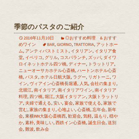
季節のパスタのご紹介
2016年11月10日
◎おすすめ料理 & おすす
めワイン
BAR
,
GIORNO
,
TRATTORIA
,
アットホー
ム
,
アンティパストミスト
,
イタリアン
,
イタリア食
堂
,
イベリコ
,
グリル
,
コスパランチ
,
ズッパ
,
ダイワ
ロイネットホテル四ツ橋
,
ディナー
,
トラットリア
,
ニューオーサカホテル心斎橋
,
ハートンホテル心斎
橋
,
パスタ
,
ホテル日航大阪
,
ラグー
,
リガトーニ
,
ワ
イン
,
ヴィアイン心斎橋長堀通
,
人気
,
会社の集まり
,
北堀江
,
南イタリア
,
南イタリアワイン
,
南イタリア
料理
,
四ツ橋
,
堀江
,
大阪イタリアン
,
大阪トラットリ
ア
,
夫婦で通える
,
安い
,
宴会
,
家族で使える
,
家族で
営む
,
家族の集まり
,
心地よい
,
心斎橋
,
忘年会
,
新年
会
,
東横INN大阪心斎橋西
,
歓迎会
,
気軽
,
温もり
,
穏や
か
,
素朴
,
美味しい
,
西鉄イン心斎橋
,
誕生日会
,
送別
会
,
難波
,
飲み会