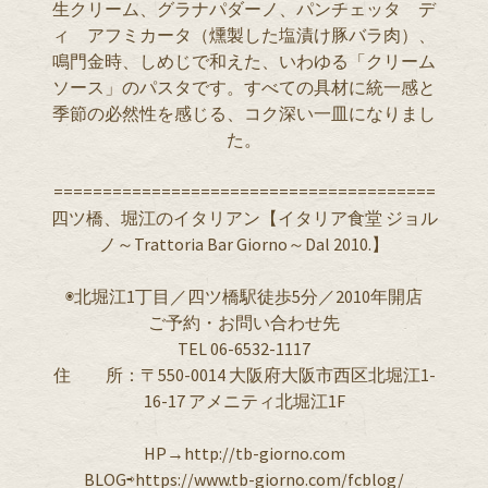
生クリーム、グラナパダーノ、パンチェッタ デ
ィ アフミカータ（燻製した塩漬け豚バラ肉）、
鳴門金時、しめじで和えた、いわゆる「クリーム
ソース」のパスタです。すべての具材に統一感と
季節の必然性を感じる、コク深い一皿になりまし
た。
=======================================
四ツ橋、堀江のイタリアン【イタリア食堂 ジョル
ノ～Trattoria Bar Giorno～Dal 2010.】
◉北堀江1丁目／四ツ橋駅徒歩5分／2010年開店
ご予約・お問い合わせ先
TEL 06-6532-1117
住 所：〒550-0014 大阪府大阪市西区北堀江1-
16-17 アメニティ北堀江1F
HP→http://tb-giorno.com
BLOG⇨https://www.tb-giorno.com/fcblog/