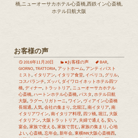
橋,ニューオーサカホテル心斎橋,西鉄イン心斎橋,
ホテル日航大阪
お客様の声
2016年11月20日
●お客様の声
BAR
,
GIORNO
,
TRATTORIA
,
アットホーム
,
アンティパスト
ミスト
,
イタリアン
,
イタリア食堂
,
イベリコ
,
グリル
,
コスパランチ
,
ズッパ
,
ダイワロイネットホテル四ツ
橋
,
ディナー
,
トラットリア
,
ニューオーサカホテル
心斎橋
,
ハートンホテル心斎橋
,
パスタ
,
ホテル日航
大阪
,
ラグー
,
リガトーニ
,
ワイン
,
ヴィアイン心斎橋
長堀通
,
人気
,
会社の集まり
,
北堀江
,
南イタリア
,
南
イタリアワイン
,
南イタリア料理
,
四ツ橋
,
堀江
,
大阪
イタリアン
,
大阪トラットリア
,
夫婦で通える
,
安い
,
宴会
,
家族で使える
,
家族で営む
,
家族の集まり
,
心地
よい
,
心斎橋
,
忘年会
,
新年会
,
東横INN大阪心斎橋西
,