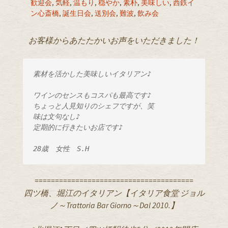
歓迎会
,
気軽
,
温もり
,
穏やか
,
素朴
,
美味しい
,
西鉄イ
ン心斎橋
,
誕生日会
,
送別会
,
難波
,
飲み会
お客様からあたたかいお声をいただきました！
素材を活かした美味しいイタリアン♪
ワインのセンスもコスパも最高です♪
ちょっと人見知りのシェフですが、笑
味は文句なし♪
定期的に行きたいお店です♪

28歳　女性　S.H
=======================================
四ツ橋、堀江のイタリアン【イタリア食堂 ジョル
ノ～Trattoria Bar Giorno～Dal 2010.】