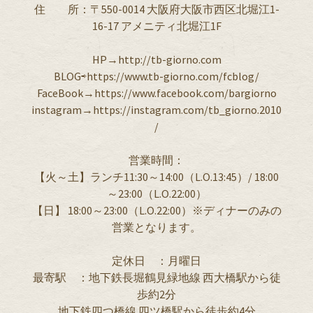
住 所：〒550-0014 大阪府大阪市西区北堀江1-
16-17 アメニティ北堀江1F
HP→http://tb-giorno.com
BLOG⇨https://www.tb-giorno.com/fcblog/
FaceBook→https://www.facebook.com/bargiorno
instagram→https://instagram.com/tb_giorno.2010
/
営業時間：
【火～土】ランチ11:30～14:00（L.O.13:45）/ 18:00
～23:00（L.O.22:00）
【日】 18:00～23:00（L.O.22:00）※ディナーのみの
営業となります。
定休日 ：月曜日
最寄駅 ：地下鉄長堀鶴見緑地線 西大橋駅から徒
歩約2分
地下鉄四つ橋線 四ツ橋駅から徒歩約4分