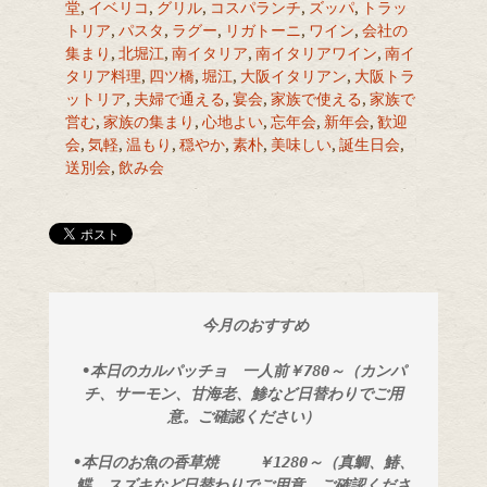
堂
,
イベリコ
,
グリル
,
コスパランチ
,
ズッパ
,
トラッ
トリア
,
パスタ
,
ラグー
,
リガトーニ
,
ワイン
,
会社の
集まり
,
北堀江
,
南イタリア
,
南イタリアワイン
,
南イ
タリア料理
,
四ツ橋
,
堀江
,
大阪イタリアン
,
大阪トラ
ットリア
,
夫婦で通える
,
宴会
,
家族で使える
,
家族で
営む
,
家族の集まり
,
心地よい
,
忘年会
,
新年会
,
歓迎
会
,
気軽
,
温もり
,
穏やか
,
素朴
,
美味しい
,
誕生日会
,
送別会
,
飲み会
　 今月のおすすめ
•本日のカルパッチョ　一人前￥780～（カンパ
チ、サーモン、甘海老、鯵など日替わりでご用
意。ご確認ください）
•本日のお魚の香草焼　　 ￥1280～（真鯛、鰆、
鰈、スズキなど日替わりでご用意。ご確認くださ