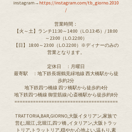
instagram→
https://instagram.com/tb_giorno.2010
/
営業時間：
【火～土】ランチ11:30～14:00（L.O.13:45）/ 18:00
～23:00（L.O.22:00）
【日】 18:00～23:00（L.O.22:00）※ディナーのみの
営業となります。
定休日 ：月曜日
最寄駅 ：地下鉄長堀鶴見緑地線 西大橋駅から徒
歩約2分
地下鉄四つ橋線 四ツ橋駅から徒歩約4分
地下鉄四つ橋線 御堂筋線/心斎橋駅から徒歩約8分
=======================================
TRATTORIA,BAR,GIORNO,大阪イタリアン,家族で
営む,堀江 ,北堀江,四ツ橋 ,イタリアン,大阪トラッ
トリア,トラットリア,穏やか,心地よい,温もり,素