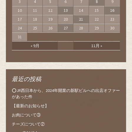
3
4
5
6
7
8
9
10
11
12
13
14
15
16
17
18
19
20
21
22
23
24
25
26
27
28
29
30
31
« 9月
11月 »
最近の投稿
⭕️JR西日本から、2024年開業の新駅ビルへの出店オファー
があった件
【最新のお知らせ】
お肉について③
チーズについて②