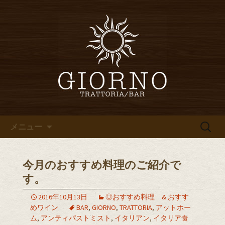
堀江・四ツ橋のイタリアン「イタリア
食堂ジョルノ～GIORNO～」からのお知
堀江・四ツ橋のイタリアン「イ
らせ
タリア食堂ジョルノ～GIORNO
～」のブログ
コンテンツへ移動
検
メニュー
索:
今月のおすすめ料理のご紹介で
す。
2016年10月13日
◎おすすめ料理 & おすす
めワイン
BAR
,
GIORNO
,
TRATTORIA
,
アットホー
ム
,
アンティパストミスト
,
イタリアン
,
イタリア食