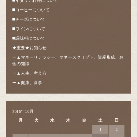
◼️イタリア料理について
◼️コーヒーについて
◼️チーズについて
◼️ワインについて
◼️調味料について
★重要★お知らせ
ー▲マネーリテラシー、マネースクリプト、資産形成、お
金の知識
ー▲人生、考え方
ー▲健康、食事
2016年10月
月
火
水
木
金
土
日
1
2