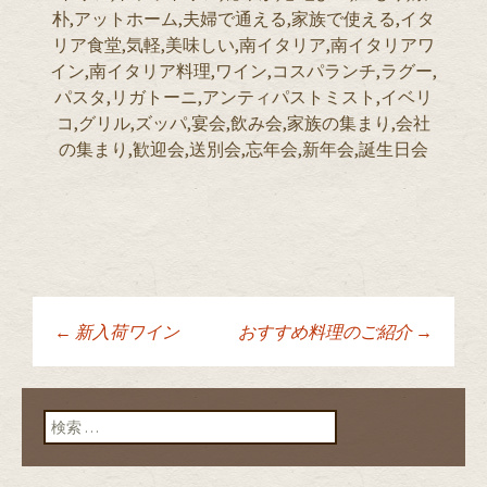
朴,アットホーム,夫婦で通える,家族で使える,イタ
リア食堂,気軽,美味しい,南イタリア,南イタリアワ
イン,南イタリア料理,ワイン,コスパランチ,ラグー,
パスタ,リガトーニ,アンティパストミスト,イベリ
コ,グリル,ズッパ,宴会,飲み会,家族の集まり,会社
の集まり,歓迎会,送別会,忘年会,新年会,誕生日会
←
新入荷ワイン
おすすめ料理のご紹介
→
投稿ナビゲーショ
ン
検索: