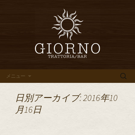
堀江・四ツ橋のイタリアン「イタリア
食堂ジョルノ～GIORNO～」からのお知
堀江・四ツ橋のイタリアン「イ
らせ
タリア食堂ジョルノ～GIORNO
～」のブログ
コンテンツへ移動
検
メニュー
索:
日別アーカイブ: 2016年10
月16日