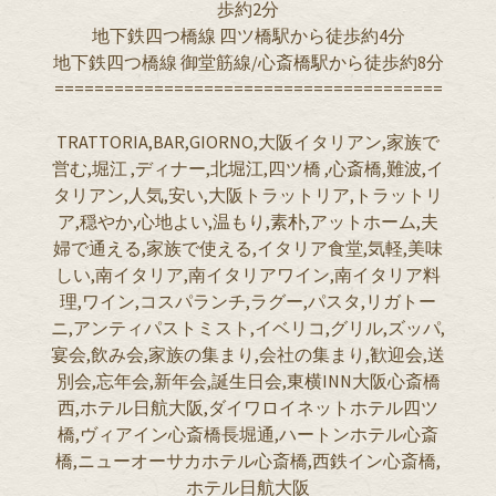
歩約2分
地下鉄四つ橋線 四ツ橋駅から徒歩約4分
地下鉄四つ橋線 御堂筋線/心斎橋駅から徒歩約8分
=======================================
TRATTORIA,BAR,GIORNO,大阪イタリアン,家族で
営む,堀江 ,ディナー,北堀江,四ツ橋 ,心斎橋,難波,イ
タリアン,人気,安い,大阪トラットリア,トラットリ
ア,穏やか,心地よい,温もり,素朴,アットホーム,夫
婦で通える,家族で使える,イタリア食堂,気軽,美味
しい,南イタリア,南イタリアワイン,南イタリア料
理,ワイン,コスパランチ,ラグー,パスタ,リガトー
ニ,アンティパストミスト,イベリコ,グリル,ズッパ,
宴会,飲み会,家族の集まり,会社の集まり,歓迎会,送
別会,忘年会,新年会,誕生日会,東横INN大阪心斎橋
西,ホテル日航大阪,ダイワロイネットホテル四ツ
橋,ヴィアイン心斎橋長堀通,ハートンホテル心斎
橋,ニューオーサカホテル心斎橋,西鉄イン心斎橋,
ホテル日航大阪