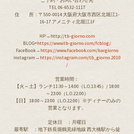
TEL 06-6532-1117
住 所：〒550-0014 大阪府大阪市西区北堀江1-
16-17 アメニティ北堀江1F
HP→http://
tb-giorno.com
BLOG⇨
https://www.tb-giorno.com/fcblog/
FaceBook→
https://www.facebook.com/bargiorno
instagram→
https://instagram.com/tb_giorno.2010
/
営業時間：
【火～土】ランチ11:30～14:00（L.O.13:45）/ 18:00
～23:00（L.O.22:00）
【日】 18:00～23:00（L.O.22:00）※ディナーのみの
営業となります。
定休日 ：月曜日
最寄駅 ：地下鉄長堀鶴見緑地線 西大橋駅から徒