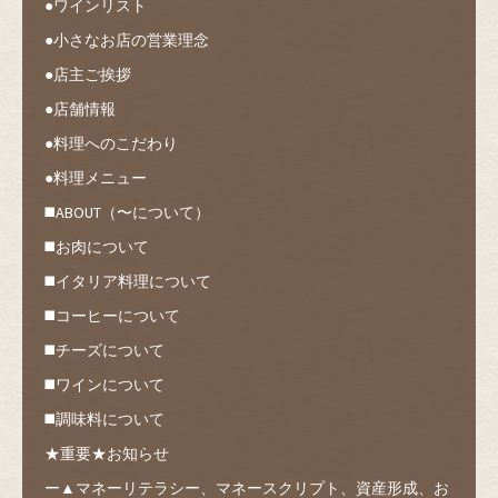
●ワインリスト
●小さなお店の営業理念
●店主ご挨拶
●店舗情報
●料理へのこだわり
●料理メニュー
◼️ABOUT（〜について）
◼️お肉について
◼️イタリア料理について
◼️コーヒーについて
◼️チーズについて
◼️ワインについて
◼️調味料について
★重要★お知らせ
ー▲マネーリテラシー、マネースクリプト、資産形成、お