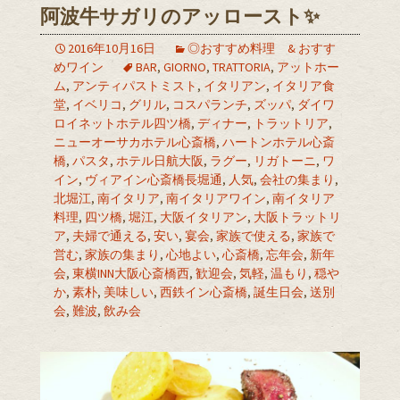
阿波牛サガリのアッロースト✨
2016年10月16日
◎おすすめ料理 & おすす
めワイン
BAR
,
GIORNO
,
TRATTORIA
,
アットホー
ム
,
アンティパストミスト
,
イタリアン
,
イタリア食
堂
,
イベリコ
,
グリル
,
コスパランチ
,
ズッパ
,
ダイワ
ロイネットホテル四ツ橋
,
ディナー
,
トラットリア
,
ニューオーサカホテル心斎橋
,
ハートンホテル心斎
橋
,
パスタ
,
ホテル日航大阪
,
ラグー
,
リガトーニ
,
ワ
イン
,
ヴィアイン心斎橋長堀通
,
人気
,
会社の集まり
,
北堀江
,
南イタリア
,
南イタリアワイン
,
南イタリア
料理
,
四ツ橋
,
堀江
,
大阪イタリアン
,
大阪トラットリ
ア
,
夫婦で通える
,
安い
,
宴会
,
家族で使える
,
家族で
営む
,
家族の集まり
,
心地よい
,
心斎橋
,
忘年会
,
新年
会
,
東横INN大阪心斎橋西
,
歓迎会
,
気軽
,
温もり
,
穏や
か
,
素朴
,
美味しい
,
西鉄イン心斎橋
,
誕生日会
,
送別
会
,
難波
,
飲み会