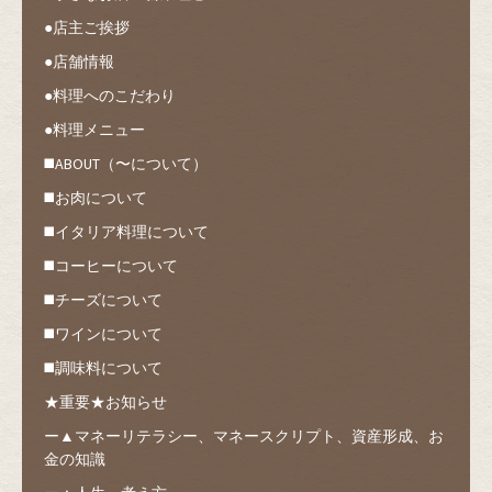
●店主ご挨拶
●店舗情報
●料理へのこだわり
●料理メニュー
◼️ABOUT（〜について）
◼️お肉について
◼️イタリア料理について
◼️コーヒーについて
◼️チーズについて
◼️ワインについて
◼️調味料について
★重要★お知らせ
ー▲マネーリテラシー、マネースクリプト、資産形成、お
金の知識