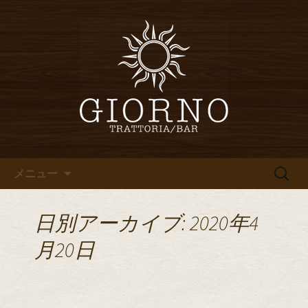
堀江・四ツ橋のイタリアン「イタリア
食堂ジョルノ～GIORNO～」からのお知
堀江・四ツ橋のイタリアン「イ
らせ
タリア食堂ジョルノ～GIORNO
～」のブログ
コンテンツへ移動
検
メニュー
索:
日別アーカイブ: 2020年4
月20日