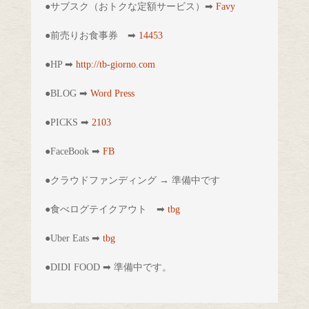
●サブスク（おトクな定額サービス）➡︎ 
Favy
●前売りお食事券　➡︎ 
14453
●HP ➡︎ 
http://tb-giorno.com
●BLOG ➡︎ 
Word Press
●PICKS ➡︎ 
2103
●FaceBook ➡︎ 
FB
●クラウドファンディング → 準備中です
●食べログテイクアウト　➡︎ 
tbg
●Uber Eats ➡︎ 
tbg
●DIDI FOOD ➡︎ 準備中です。