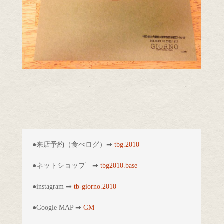
●来店予約（食べログ）➡︎ 
tbg.2010
●ネットショップ　➡︎ 
tbg2010.base
●instagram ➡︎ 
tb-giorno.2010
●Google MAP ➡︎ 
GM