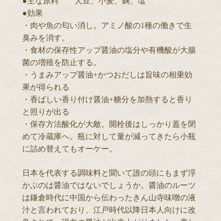
●主な原料 大豆、小麦、麹、塩
●効果
・肉や魚の匂い消し。アミノ酸の1種の働きで生
臭みを消す。
・食材の保存性アップ醤油の塩分や有機酸が大腸
菌の増殖を防止する。
・うまみアップ醤油+かつおだしは旨味の相乗効
果が得られる
・香ばしい香り付け醤油+糖分を加熱すると香り
と照りが出る
・保存方法酸化が大敵。開栓後はしっかり蓋を閉
めて冷蔵庫へ。瓶に対して量が減ってきたら小瓶
に詰め替えてもオーケー。
日本を代表する調味料と聞いて誰の頭にもまず浮
かぶのは醤油ではないでしょうか。醤油のルーツ
は鎌倉時代に中国から伝わったきん山寺味噌の液
汁と言われており、江戸時代以降日本人向けに改