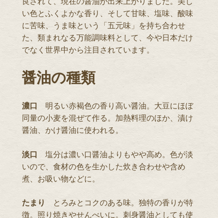
良されて、現在の醤油が出来上がりました。美し
い色とふくよかな香り、そして甘味、塩味、酸味
に苦味、うま味という「五元味」を持ち合わせ
た、類まれなる万能調味料として、今や日本だけ
でなく世界中から注目されています。
醤油の種類
濃口
明るい赤褐色の香り高い醤油。大豆にほぼ
同量の小麦を混ぜて作る。加熱料理のほか、漬け
醤油、かけ醤油に使われる。
淡口
塩分は濃い口醤油よりもやや高め。色が淡
いので、食材の色を生かした炊き合わせや含め
煮、お吸い物などに。
たまり
とろみとコクのある味。独特の香りが特
徴。照り焼きやせんべいに。刺身醤油としても使