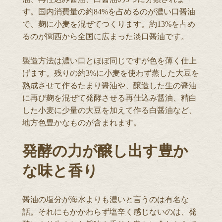
す。国内消費量の約84%を占めるのが濃い口醤油
で、麹に小麦を混ぜてつくります。約13%を占め
るのが関西から全国に広まった淡口醤油です。
製造方法は濃い口とほぼ同じですが色を薄く仕上
げます。残りの約3%に小麦を使わず蒸した大豆を
熟成させて作るたまり醤油や、醸造した生の醤油
に再び麹を混ぜて発酵させる再仕込み醤油、精白
した小麦に少量の大豆を加えて作る白醤油など、
地方色豊かなものが含まれます。
発酵の力が醸し出す豊か
な味と香り
醤油の塩分が海水よりも濃いと言うのは有名な
話。それにもかかわらず塩辛く感じないのは、発