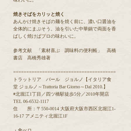
焼きそばをカリッと焼く
あんかけ焼きそばの麺を焼く前に、濃い口醤油を
全体的にまぶそう。油を引いた中華鍋で両面を香
ばしく焼けばプロの味わいに。
参考文献 「素材喜ぶ 調味料の便利帳」 高橋
書店 高橋秀雄著
=======================================
トラットリア バール ジョルノ【イタリア食
堂 ジョルノ～Trattoria Bar Giorno～Dal 2010.】
◉北堀江1丁目／四ツ橋駅徒歩5分／2010年開店
TEL 06-6532-1117
住 所：〒550-0014 大阪府大阪市西区北堀江1-
16-17 アメニティ北堀江1F
・食べロ