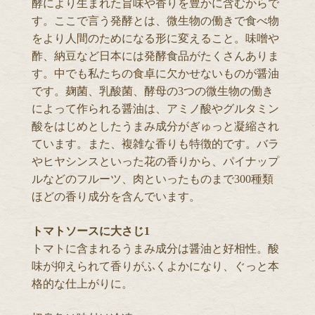
酵により生まれた旨味や香りを豊かに含むからで
す。ここで言う発酵とは、微生物の働きで食べ物
をより人間のためになる形に変えること。味噌や
酢、納豆など日本には発酵食品がたくさんありま
す。中でも私たちの食卓に欠かせないものが醤油
です。麹菌、乳酸菌、酵母の3つの微生物の働き
によって作られる醤油は、アミノ酸やグルタミン
酸をはじめとしたうまみ成分がぎゅっと凝縮され
ています。また、複雑な香りも特徴的です。バラ
やヒヤシンスといった花の香りから、パイナップ
ルなどのフルーツ、肉といったものまで300種類
ほどの香り成分を含んでいます。
トマトソースに大さじ1
トマトに含まれるうまみ成分は醤油と好相性。酸
味が抑えられて香りがふくよかになり、ぐっと本
格的な仕上がりに。