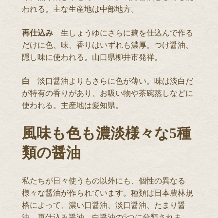
われる。主な生産地は中部地方。
再仕込み
生しょうゆにさらに麹を仕込んで作る
だけに色、味、香りはいずれも濃厚。つけ醤油、
隠し味に使われる。山口県柳井市発祥。
白
淡口醤油よりもさらに色が薄い。味は淡白だ
が特有の香りがあり、お吸い物や茶碗蒸しなどに
使われる。主産地は愛知県。
風味も色も濃淡様々な5種
類の醤油
私たちが日々使うもの以外にも、個性の異なる
様々な醤油が作られています。種類は日本農林規
格によって、濃い口醤油、淡口醤油、たまり醤
油、再仕込み醤油、白醤油の5つに分類されま