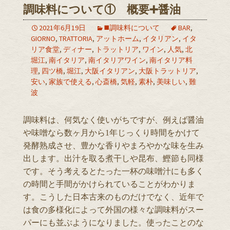
調味料について① 概要➕醤油
2021年6月19日
◼️調味料について
BAR
,
GIORNO
,
TRATTORIA
,
アットホーム
,
イタリアン
,
イタ
リア食堂
,
ディナー
,
トラットリア
,
ワイン
,
人気
,
北
堀江
,
南イタリア
,
南イタリアワイン
,
南イタリア料
理
,
四ツ橋
,
堀江
,
大阪イタリアン
,
大阪トラットリア
,
安い
,
家族で使える
,
心斎橋
,
気軽
,
素朴
,
美味しい
,
難
波
調味料は、何気なく使いがちですが、例えば醤油
や味噌なら数ヶ月から1年じっくり時間をかけて
発酵熟成させ、豊かな香りやまろやかな味を生み
出します。出汁を取る煮干しや昆布、鰹節も同様
です。そう考えるとたった一杯の味噌汁にも多く
の時間と手間がかけられていることがわかりま
す。こうした日本古来のものだけでなく、近年で
は食の多様化によって外国の様々な調味料がスー
パーにも並ぶようになりました。使ったことのな