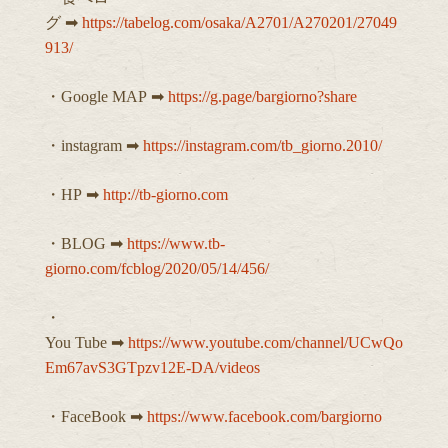
グ ➡︎
https://tabelog.com/osaka/A2701/A270201/27049
913/
・Google MAP ➡︎
https://g.page/bargiorno?share
・instagram ➡︎
https://instagram.com/tb_giorno.2010/
・HP ➡︎
http://tb-giorno.com
・BLOG ➡︎
https://www.tb-
giorno.com/fcblog/2020/05/14/456/
・
You Tube ➡︎
https://www.youtube.com/channel/UCwQo
Em67avS3GTpzv12E-DA/videos
・FaceBook ➡︎
https://www.facebook.com/bargiorno