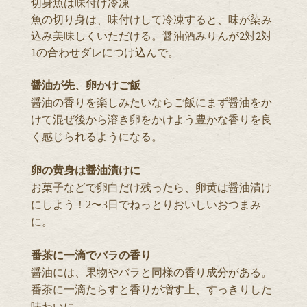
切身魚は味付け冷凍
魚の切り身は、味付けして冷凍すると、味が染み
込み美味しくいただける。醤油酒みりんが2対2対
1の合わせダレにつけ込んで。
醤油が先、卵かけご飯
醤油の香りを楽しみたいならご飯にまず醤油をか
けて混ぜ後から溶き卵をかけよう豊かな香りを良
く感じられるようになる。
卵の黄身は醤油漬けに
お菓子などで卵白だけ残ったら、卵黄は醤油漬け
にしよう！2〜3日でねっとりおいしいおつまみ
に。
番茶に一滴でバラの香り
醤油には、果物やバラと同様の香り成分がある。
番茶に一滴たらすと香りが増す上、すっきりした
味わいに。