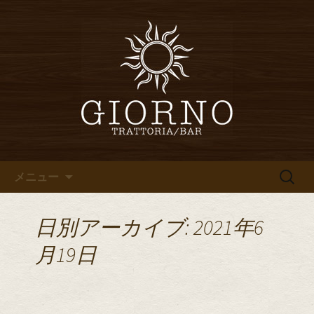
堀江・四ツ橋のイタリアン「イタリア
食堂ジョルノ～GIORNO～」からのお知
堀江・四ツ橋のイタリアン「イ
らせ
タリア食堂ジョルノ～GIORNO
～」のブログ
コンテンツへ移動
検
メニュー
索:
日別アーカイブ: 2021年6
月19日