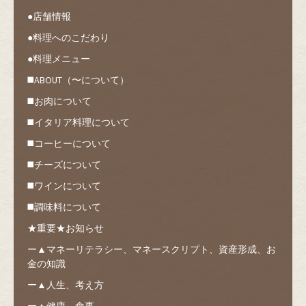
●店舗情報
●料理へのこだわり
●料理メニュー
◼️ABOUT（〜について）
◼️お肉について
◼️イタリア料理について
◼️コーヒーについて
◼️チーズについて
◼️ワインについて
◼️調味料について
★重要★お知らせ
ー▲マネーリテラシー、マネースクリプト、資産形成、お
金の知識
ー▲人生、考え方