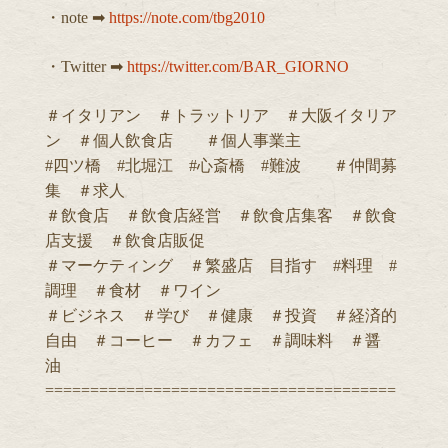
・note ➡︎
https://note.com/tbg2010
・Twitter ➡︎
https://twitter.com/BAR_GIORNO
＃イタリアン ＃トラットリア ＃大阪イタリア
ン ＃個人飲食店 ＃個人事業主
#四ツ橋 #北堀江 #心斎橋 #難波 ＃仲間募
集 ＃求人
＃飲食店 ＃飲食店経営 ＃飲食店集客 ＃飲食
店支援 ＃飲食店販促
＃マーケティング ＃繁盛店 目指す #料理 #
調理 ＃食材 ＃ワイン
＃ビジネス ＃学び ＃健康 ＃投資 ＃経済的
自由 ＃コーヒー ＃カフェ ＃調味料 ＃醤
油
=======================================