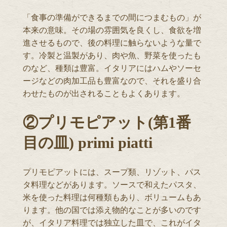
「食事の準備ができるまでの間につまむもの」が
本来の意味。その場の雰囲気を良くし、食欲を増
進させるもので、後の料理に触らないような量で
す。冷製と温製があり、肉や魚、野菜を使ったも
のなど、種類は豊富。イタリアにはハムやソーセ
ージなどの肉加工品も豊富なので、それを盛り合
わせたものが出されることもよくあります。
②プリモピアット(第1番
目の皿) primi piatti
プリモピアットには、スープ類、リゾット、パス
タ料理などがあります。ソースで和えたパスタ、
米を使った料理は何種類もあり、ボリュームもあ
ります。他の国では添え物的なことが多いのです
が、イタリア料理では独立した皿で、これがイタ