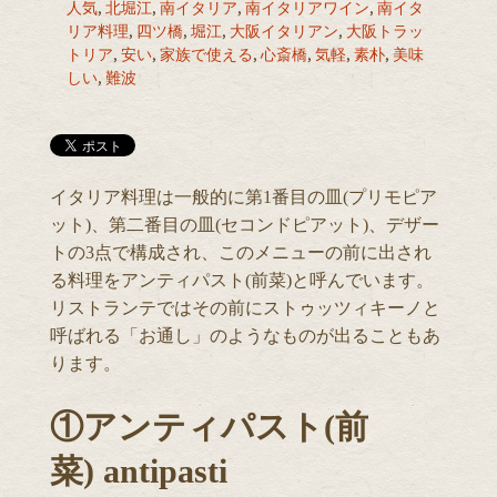
人気
,
北堀江
,
南イタリア
,
南イタリアワイン
,
南イタ
リア料理
,
四ツ橋
,
堀江
,
大阪イタリアン
,
大阪トラッ
トリア
,
安い
,
家族で使える
,
心斎橋
,
気軽
,
素朴
,
美味
しい
,
難波
イタリア料理は一般的に第1番目の皿(プリモピア
ット)、第二番目の皿(セコンドピアット)、デザー
トの3点で構成され、このメニューの前に出され
る料理をアンティパスト(前菜)と呼んでいます。
リストランテではその前にストゥッツィキーノと
呼ばれる「お通し」のようなものが出ることもあ
ります。
①アンティパスト(前
菜) antipasti