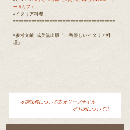
ー
#カフェ
#イタリア料理
=======================================
◉参考文献 成美堂出版「一番優しいイタリア料
理」
←
🌿調味料について② オリーブオイル
投稿ナビゲーショ
🍗お肉について①
→
ン