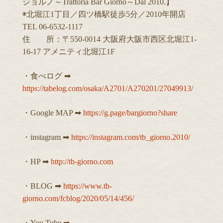
ジョルノ～Trattoria Bar Giorno～Dal 2010.】
◉北堀江1丁目／四ツ橋駅徒歩5分／2010年開店
TEL 06-6532-1117
住 所：〒550-0014 大阪府大阪市西区北堀江1-
16-17 アメニティ北堀江1F
・食べログ ➡︎
https://tabelog.com/osaka/A2701/A270201/27049913/
・Google MAP ➡︎
https://g.page/bargiorno?share
・instagram ➡︎
https://instagram.com/tb_giorno.2010/
・HP ➡︎
http://tb-giorno.com
・BLOG ➡︎
https://www.tb-
giorno.com/fcblog/2020/05/14/456/
・You Tube ➡︎