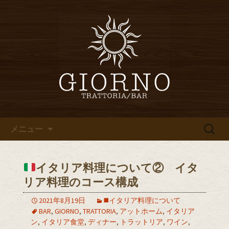
堀江・四ツ橋のイタリアン「イタリア
食堂ジョルノ～GIORNO～」からのお知
堀江・四ツ橋のイタリアン「イ
らせ
タリア食堂ジョルノ～GIORNO
～」のブログ
コンテンツへ移動
検
メニュー
索:
イタリア料理について② イタ
リア料理のコース構成
2021年8月19日
◼️イタリア料理について
BAR
,
GIORNO
,
TRATTORIA
,
アットホーム
,
イタリア
ン
,
イタリア食堂
,
ディナー
,
トラットリア
,
ワイン
,