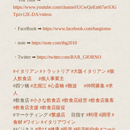
https://www.youtube.com/channel/UCwQoEm67avS3G
Tpzv12E-DA/videos
・FaceBook ➡︎
https://www.facebook.com/bargiorno
・note ➡︎
https://note.com/tbg2010
・Twitter ➡︎
https://twitter.com/BAR_GIORNO
#イタリアン
#トラットリア
#大阪イタリアン
#個
人飲食店
#個人事業主
#四ツ橋
#北堀江
#心斎橋
#難波
#仲間募集
#求
人
#飲食店
#小さな飲食店
#飲食店経営
#飲食店集客
#飲食店支援
#飲食店販促
#マーケティング
#繁盛店
目指す
#料理
#調理
#
食材
#ワイン
#イタリアワイン
#ビジネス
#学び
#健康
#投資
#経済的自由
#コーヒ