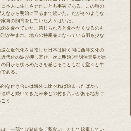
を日本人に生じさせたことも事実である。この種の
変えながら明治に至るまで続いた。だがそのような
や家禽の飼育をしていた人々はいた。
は肉を食べていた。禁じられると食べたくなるのも
料理が生まれ、地方の特産品になっている例も少な
急速な近代化を目指した日本は瞬く間に西洋文化の
も近代化の波が押し寄せ、次に明治5年明治天皇が肉
この日から後ろめたさを感じることもなく堂々と牛
のである。
格的な付き合いは海外に比べれば始まったばかり
で連綿と続いてきた未来との付き合いがある地方ご
おこう。
では、一部では猪肉を「薬食い」として珍重してい