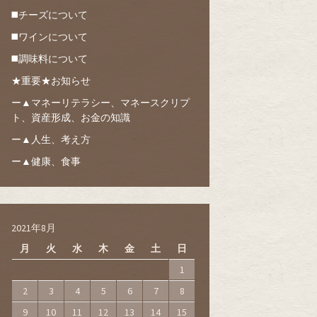
◼️チーズについて
◼️ワインについて
◼️調味料について
★重要★お知らせ
ー▲マネーリテラシー、マネースクリプ
ト、資産形成、お金の知識
ー▲人生、考え方
ー▲健康、食事
2021年8月
月
火
水
木
金
土
日
1
2
3
4
5
6
7
8
9
10
11
12
13
14
15