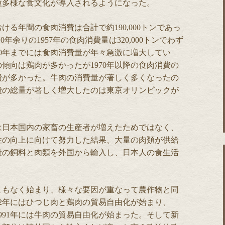
種多様な食文化が導入されるようになった。
る年間の食肉消費は合計で約190,000トンであっ
0年余りの1957年の食肉消費量は320,000トンでわず
90年までには食肉消費量が年々急激に増大してい
の傾向は鶏肉が多かったが1970年以降の食肉消費の
費が多かった。牛肉の消費量が著しく多くなったの
消費の総量が著しく増大したのは東京オリンピックが
は日本国内の家畜の生産者が増えたためではなく、
性の向上に向けて努力した結果、大量の肉類が供給
量の飼料と肉類を外国から輸入し、日本人の食生活
まもなく始まり、様々な要因が重なって農作物と同
62年にはひつじ肉と鶏肉の貿易自由化が始まり、
1991年には牛肉の貿易自由化が始まった。そして新