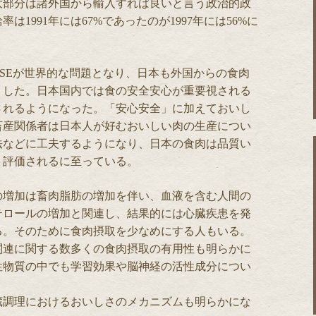
大部分は諸外国から輸入すれば良いと言う政治的政
1991年には67%であったのが1997年には56%に
SEが世界的な問題となり、日本も外国からの食肉
りした。日本国内では食の安全安心が重要視される
されるようになった。「安心安全」に加えておいし
畜産関係者は日本人が好むおいしい肉の生産につい
法などに工夫するようになり、日本の食肉は品質い
く評価されるに至っている。
の増加は畜肉脂肪の増加を伴い、血液を含む人間の
テロールの増加と関連し、結果的には心臓疾患を発
る。そのために食肉摂取を少なめにする人もいる。
関連に関する数多くの食肉摂取の有用性も明らかに
性物質の中でも学習効果や脳神経の活性成分につい
蔵調理におけるおいしさのメカニズムも明らかにな