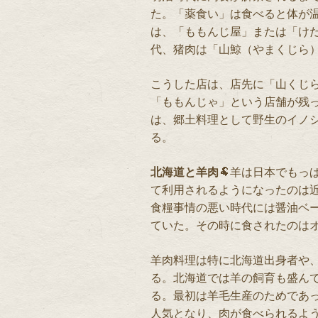
た。「薬食い」は食べると体が
は、「ももんじ屋」または「け
代、猪肉は「山鯨（やまくじら
こうした店は、店先に「山くじ
「ももんじゃ」という店舗が残
は、郷土料理として野生のイノ
る。
北海道と羊肉
🐏羊は日本でもっ
て利用されるようになったのは
食糧事情の悪い時代には醤油ベ
ていた。その時に食されたのは
羊肉料理は特に北海道出身者や
る。北海道では羊の飼育も盛ん
る。最初は羊毛生産のためであ
人気となり、肉が食べられるよ