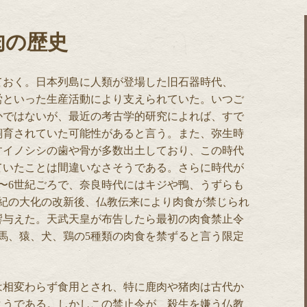
肉の歴史
ておく。日本列島に人類が登場した旧石器時代、
労といった生産活動により支えられていた。いつご
かではないが、最近の考古学的研究によれば、すで
飼育されていた可能性があると言う。また、弥生時
すイノシシの歯や骨が多数出土しており、この時代
ていたことは間違いなさそうである。さらに時代が
〜6世紀ごろで、奈良時代にはキジや鴨、うずらも
世紀の大化の改新後、仏教伝来により肉食が禁じられ
響与えた。天武天皇が布告したら最初の肉食禁止令
、馬、猿、犬、鶏の5種類の肉食を禁ずると言う限定
は相変わらず食用とされ、特に鹿肉や猪肉は古代か
ようである。しかしこの禁止令が、殺生を嫌う仏教