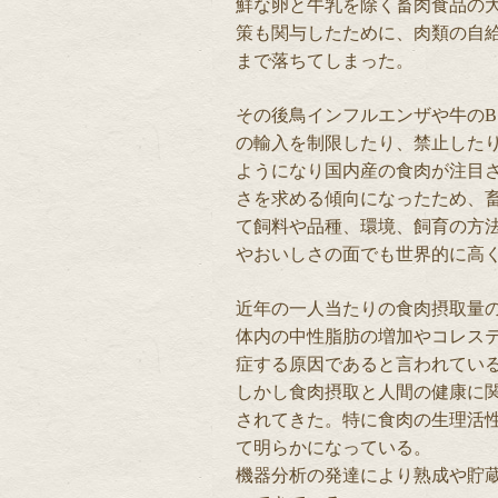
鮮な卵と牛乳を除く畜肉食品の
策も関与したために、肉類の自給率は
まで落ちてしまった。
その後鳥インフルエンザや牛のB
の輸入を制限したり、禁止した
ようになり国内産の食肉が注目
さを求める傾向になったため、
て飼料や品種、環境、飼育の方
やおいしさの面でも世界的に高
近年の一人当たりの食肉摂取量
体内の中性脂肪の増加やコレス
症する原因であると言われてい
しかし食肉摂取と人間の健康に
されてきた。特に食肉の生理活
て明らかになっている。
機器分析の発達により熟成や貯