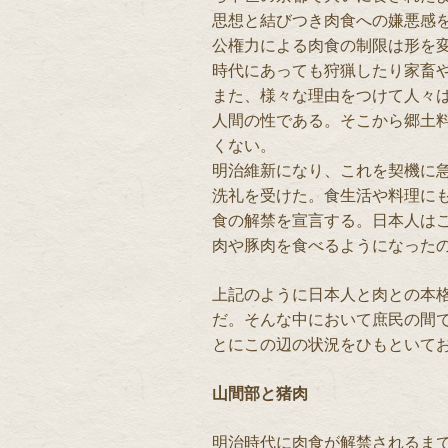
思想と結びつき肉食への嫌悪感
公権力による肉食の制限は形を
時代にあっても狩猟したり家畜
また、様々な理由をつけて人々
人間の性である。そこから郷土
くない。
明治維新になり、これを契機に
洗礼を受けた。食生活や料理に
食の解禁を宣言する。日本人は
肉や豚肉を食べるようになった
上記のように日本人と肉との本
だ。そんな中において庶民の間
とにこの辺の状況をひもといて
山間部と猪肉
明治時代に肉食が解禁されるま