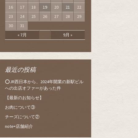
16
17
18
19
20
21
22
23
24
25
26
27
28
29
30
31
« 7月
9月 »
最近の投稿
⭕️JR西日本から、2024年開業の新駅ビル
への出店オファーがあった件
【最新のお知らせ】
お肉について③
チーズについて②
note⇨店舗紹介