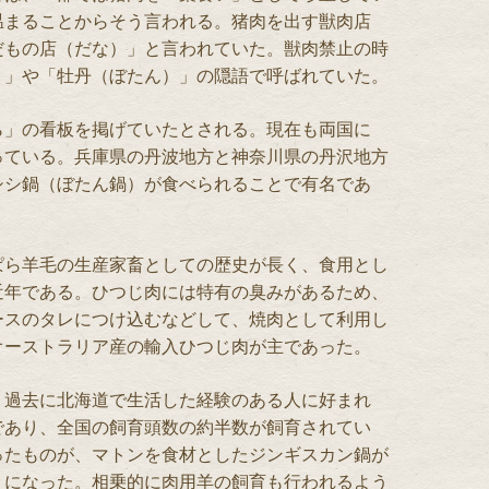
温まることからそう言われる。猪肉を出す獣肉店
だもの店（だな）」と言われていた。獣肉禁止の時
）」や「牡丹（ぼたん）」の隠語で呼ばれていた。
ら」の看板を掲げていたとされる。現在も両国に
っている。兵庫県の丹波地方と神奈川県の丹沢地方
シシ鍋（ぼたん鍋）が食べられることで有名であ
ぱら羊毛の生産家畜としての歴史が長く、食用とし
近年である。ひつじ肉には特有の臭みがあるため、
ースのタレにつけ込むなどして、焼肉として利用し
オーストラリア産の輸入ひつじ肉が主であった。
、過去に北海道で生活した経験のある人に好まれ
であり、全国の飼育頭数の約半数が飼育されてい
ったものが、マトンを食材としたジンギスカン鍋が
うになった。相乗的に肉用羊の飼育も行われるよう