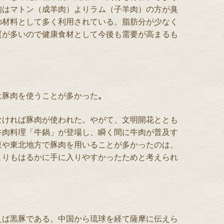
肉はマトン（成羊肉）よりラム（子羊肉）の方が臭
の材料として多く利用されている。脂肪分が少なく
質が多いので健康食材として今後も需要が高まるも
は豚肉を使うことが多かった
。
なければ豚肉が使われた。やがて、文明開花ととも
牛肉料理「牛鍋」が登場し、瞬く間に牛肉が普及す
東や東北地方で豚肉を用いることが多かったのは、
よりもはるかに手に入りやすかったためと考えられ
えば黒豚である。中国から琉球を経て薩摩に伝えら