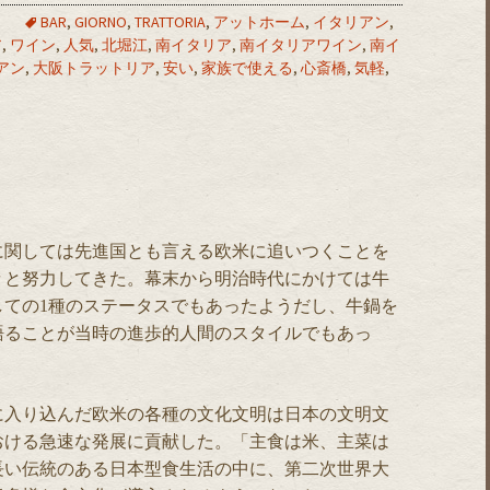
て
BAR
,
GIORNO
,
TRATTORIA
,
アットホーム
,
イタリアン
,
ア
,
ワイン
,
人気
,
北堀江
,
南イタリア
,
南イタリアワイン
,
南イ
アン
,
大阪トラットリア
,
安い
,
家族で使える
,
心斎橋
,
気軽
,
に関しては先進国とも言える欧米に追いつくことを
々と努力してきた。幕末から明治時代にかけては牛
しての1種のステータスでもあったようだし、牛鍋を
語ることが当時の進歩的人間のスタイルでもあっ
に入り込んだ欧米の各種の文化文明は日本の文明文
おける急速な発展に貢献した。「主食は米、主菜は
長い伝統のある日本型食生活の中に、第二次世界大