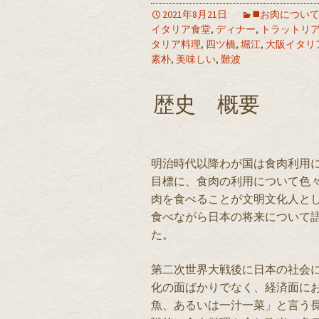
2021年8月21日
◼️お肉につい
イタリア食堂
,
ディナー
,
トラットリ
タリア料理
,
四ツ橋
,
堀江
,
大阪イタリ
素朴
,
美味しい
,
難波
歴史 概要
明治時代以降わが国は食肉利用
目標に、食肉の利用について色
肉を食べることが文明文化人と
食べながら日本の将来について
た。
第二次世界大戦後に日本の社会
化の面ばかりでなく、経済面に
魚、あるいは一汁一菜」と言う