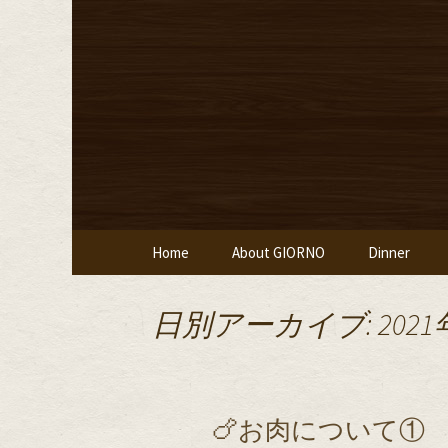
堀江・四ツ橋のイタリアン
堀江・四
堂ジョルノ
コンテンツへ移動
Home
About GIORNO
Dinner
日別アーカイブ: 2021
🍗お肉について①