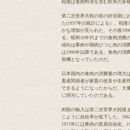
戦後は食肉料理を含む欧米の多
第二次世界大戦の前の好況期におけ
た(1937年の統計による）。戦後1
かな増加が見られた。その後19
る。昭和10年代までの食肉消費
傾向は豚肉や鶏肉ひつじ肉の消
は1990年以降である。食肉の
契機となっていたのだ。
日本国内の食肉の消費量の増大
畜産関係者が家畜の改良や生産
できるようになったからだ。大
に関与していたのである。
肉類の輸入は第二次世界大戦後
じように自給率が低下した。19
1971年には豚肉の貿易自由化、