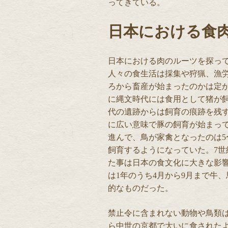
ってきている。
日本における食
日本における肉のルーツを探っ
人々の食生活は採集や狩猟、漁
ろから畜産が始まったのかは定
に縄文時代には食用として猪が
代の遺跡からは飼育の痕跡を残
に広い意味で豚の飼育が始まっ
進んで、鳥が家禽となったのは5
飼育するようになっていた。7
た事は日本の食文化に大きな影
は1年のうち4月から9月まで牛
的なものだった。
禁止令に含まれない動物や鳥類
ら中世の京都で大いに食された