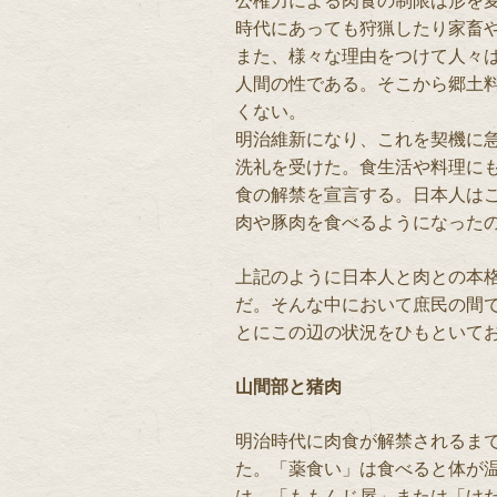
公権力による肉食の制限は形を
時代にあっても狩猟したり家畜
また、様々な理由をつけて人々
人間の性である。そこから郷土
くない。
明治維新になり、これを契機に
洗礼を受けた。食生活や料理に
食の解禁を宣言する。日本人は
肉や豚肉を食べるようになった
上記のように日本人と肉との本
だ。そんな中において庶民の間
とにこの辺の状況をひもといて
山間部と猪肉
明治時代に肉食が解禁されるま
た。「薬食い」は食べると体が
は、「ももんじ屋」または「け