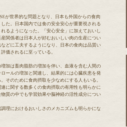
SEが世界的な問題となり、日本も外国からの食肉
りした。日本国内では食の安全安心が重要視される
されるようになった。「安心安全」に加えておいし
畜産関係者は日本人が好むおいしい肉の生産につい
法などに工夫するようになり、日本の食肉は品質い
く評価されるに至っている。
の増加は畜肉脂肪の増加を伴い、血液を含む人間の
テロールの増加と関連し、結果的には心臓疾患を発
る。そのために食肉摂取を少なめにする人もいる。
関連に関する数多くの食肉摂取の有用性も明らかに
性物質の中でも学習効果や脳神経の活性成分につい
蔵調理におけるおいしさのメカニズムも明らかにな