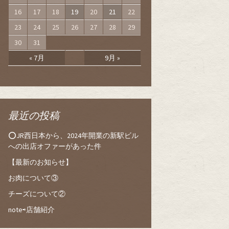
16
17
18
19
20
21
22
23
24
25
26
27
28
29
30
31
« 7月
9月 »
最近の投稿
⭕️JR西日本から、2024年開業の新駅ビル
への出店オファーがあった件
【最新のお知らせ】
お肉について③
チーズについて②
note⇨店舗紹介