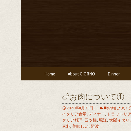
堀江・四ツ橋のイタリアン
堀江・四
堂ジョルノ
コンテンツへ移動
Home
About GIORNO
Dinner
🍗お肉について①
2021年8月21日
◼️お肉につい
イタリア食堂
,
ディナー
,
トラットリ
タリア料理
,
四ツ橋
,
堀江
,
大阪イタリ
素朴
,
美味しい
,
難波