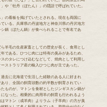
）」や「牡丹（ぼたん）」の隠語で呼ばれていた。
ら」の看板を掲げていたとされる。現在も両国に
っている。兵庫県の丹波地方と神奈川県の丹沢地方
シシ鍋（ぼたん鍋）が食べられることで有名であ
ぱら羊毛の生産家畜としての歴史が長く、食用とし
近年である。ひつじ肉には特有の臭みがあるため、
ースのタレにつけ込むなどして、焼肉として利用し
オーストラリア産の輸入ひつじ肉が主であった。
、過去に北海道で生活した経験のある人に好まれ
であり、全国の飼育頭数の約半数が飼育されてい
ったものが、マトンを食材としたジンギスカン鍋が
うになった。相乗的に肉用羊の飼育も行われるよう
肉はマトン（成羊肉）よりラム（子羊肉）の方が臭
の材料として多く利用されている。脂肪分が少なく