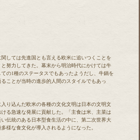
に関しては先進国とも言える欧米に追いつくことを
々と努力してきた。幕末から明治時代にかけては牛
しての1種のステータスでもあったようだし、牛鍋を
語ることが当時の進歩的人間のスタイルでもあっ
に入り込んだ欧米の各種の文化文明は日本の文明文
おける急速な発展に貢献した。「主食は米、主菜は
長い伝統のある日本型食生活の中に、第二次世界大
種多様な食文化が導入されるようになった。