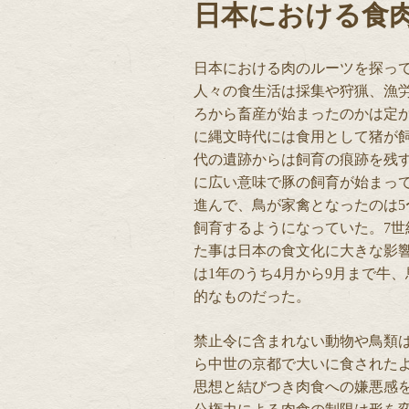
日本における食
日本における肉のルーツを探っ
人々の食生活は採集や狩猟、漁
ろから畜産が始まったのかは定
に縄文時代には食用として猪が
代の遺跡からは飼育の痕跡を残
に広い意味で豚の飼育が始まっ
進んで、鳥が家禽となったのは5
飼育するようになっていた。7
た事は日本の食文化に大きな影
は1年のうち4月から9月まで牛
的なものだった。
禁止令に含まれない動物や鳥類
ら中世の京都で大いに食された
思想と結びつき肉食への嫌悪感