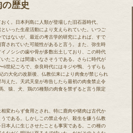
肉の歴史
ておく。日本列島に人類が登場した旧石器時代、
労といった生産活動により支えられていた。いつご
かではないが、最近の考古学的研究によれば、すで
飼育されていた可能性があると言う。また、弥生時
すイノシシの歯や骨が多数出土しており、この時代
ていたことは間違いなさそうである。さらに時代が
〜6世紀ごろで、奈良時代にはキジや鴨、うずらも
世紀の大化の改新後、仏教伝来により肉食が禁じられ
響与えた。天武天皇が布告したら最初の肉食禁止令
、馬、猿、犬、鶏の5種類の肉食を禁ずると言う限定
は相変わらず食用とされ、特に鹿肉や猪肉は古代か
ようである。しかしこの禁止令が、殺生を嫌う仏教
を日本人に生じさせたことも事実である。この種の