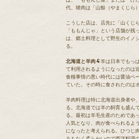
代、猪肉は「山鯨（やまくじら
こうした店は、店先に「山くじ
「ももんじゃ」という店舗が残
は、郷土料理として野生のイノ
る。
北海道と羊肉
🐏羊は日本でもっ
て利用されるようになったのは
食糧事情の悪い時代には醤油ベ
ていた。その時に食されたのは
羊肉料理は特に北海道出身者や
る。北海道では羊の飼育も盛ん
る。最初は羊毛生産のためであ
人気となり、肉が食べられるよ
になったと考えられる。ひつじ
みもなく柔らかいので西洋料理