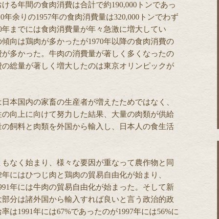
る年間の食肉消費は合計で約190,000トンであっ
0年余りの1957年の食肉消費量は320,000トンでわず
90年までには食肉消費量が年々急激に増大してい
の傾向は鶏肉が多かったが1970年以降の食肉消費の
費が多かった。牛肉の消費量が著しく多くなったの
消費の総量が著しく増大したのは東京オリンピックが
は日本国内の家畜の生産者が増えたためではなく、
性の向上に向けて努力した結果、大量の肉類が供給
量の飼料と肉類を外国から輸入し、日本人の食生活
まもなく始まり、様々な要因が重なって農作物と同
62年にはひつじ肉と鶏肉の貿易自由化が始まり、
1991年には牛肉の貿易自由化が始まった。そして新
大部分は諸外国から輸入すれば良いと言う政治的政
1991年には67%であったのが1997年には56%に