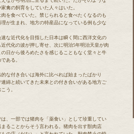
変えながら明治に至るまで続いた。だがそのような
や家禽の飼育をしていた人々はいた。
は肉を食べていた。禁じられると食べたくなるのも
料理が生まれ、地方の特産品になっている例も少な
急速な近代化を目指した日本は瞬く間に西洋文化の
も近代化の波が押し寄せ、次に明治5年明治天皇が肉
この日から後ろめたさを感じることもなく堂々と牛
のである。
格的な付き合いは海外に比べれば始まったばかり
で連綿と続いてきた未来との付き合いがある地方ご
おこう。
では、一部では猪肉を「薬食い」として珍重してい
温まることからそう言われる。猪肉を出す獣肉店
だもの店（だな）」と言われていた。獣肉禁止の時