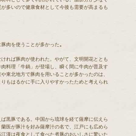
質が多いので健康食材として今後も需要が高まるも
は豚肉を使うことが多かった
。
なければ豚肉が使われた。やがて、文明開花ととも
牛肉料理「牛鍋」が登場し、瞬く間に牛肉が普及す
東や東北地方で豚肉を用いることが多かったのは、
よりもはるかに手に入りやすかったためと考えられ
えば黒豚である。中国から琉球を経て薩摩に伝えら
、蘭医が豚汁を好み薩摩汁の名で、江戸にも広めら
馬江漢は夜食として食べた煮豚のおいしさに驚いた