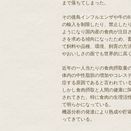
まで落ちてしまった。
その後鳥インフルエンザや牛のB
の輸入を制限したり、禁止した
ようになり国内産の食肉が注目
さを求める傾向になったため、
て飼料や品種、環境、飼育の方
やおいしさの面でも世界的に高
近年の一人当たりの食肉摂取量
体内の中性脂肪の増加やコレス
症する原因であると言われてい
しかし食肉摂取と人間の健康に
されてきた。特に食肉の生理活
て明らかになっている。
機器分析の発達により熟成や貯
ってきている。