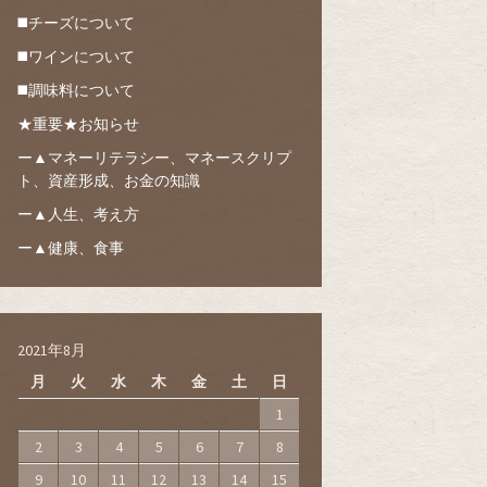
◼️チーズについて
◼️ワインについて
◼️調味料について
★重要★お知らせ
ー▲マネーリテラシー、マネースクリプ
ト、資産形成、お金の知識
ー▲人生、考え方
ー▲健康、食事
2021年8月
月
火
水
木
金
土
日
1
2
3
4
5
6
7
8
9
10
11
12
13
14
15