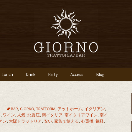
「イタリア食堂ジョルノ～GIORNO～」
ツ橋のイタリアン
～GIORNO～
Lunch
Drink
Party
Access
Blog
て
BAR
,
GIORNO
,
TRATTORIA
,
アットホーム
,
イタリアン
,
ア
,
ワイン
,
人気
,
北堀江
,
南イタリア
,
南イタリアワイン
,
南イ
アン
,
大阪トラットリア
,
安い
,
家族で使える
,
心斎橋
,
気軽
,