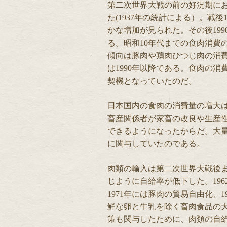
第二次世界大戦の前の好況期におけ
た(1937年の統計による）。戦後1
かな増加が見られた。その後19
る。昭和10年代までの食肉消費
傾向は豚肉や鶏肉ひつじ肉の消
は1990年以降である。食肉の
契機となっていたのだ。
日本国内の食肉の消費量の増大
畜産関係者が家畜の改良や生産
できるようになったからだ。大
に関与していたのである。
肉類の輸入は第二次世界大戦後
じように自給率が低下した。19
1971年には豚肉の貿易自由化、
鮮な卵と牛乳を除く畜肉食品の
策も関与したために、肉類の自給率は