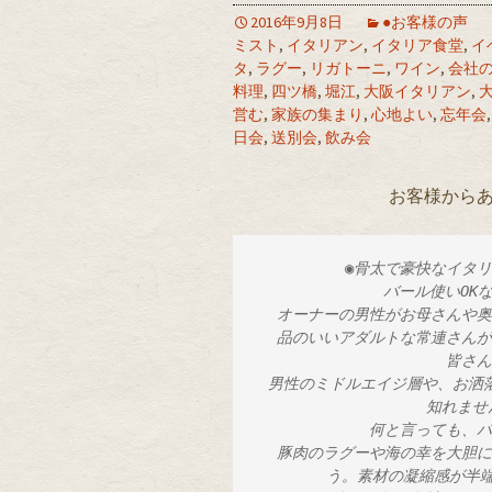
2016年9月8日
●お客様の声
ミスト
,
イタリアン
,
イタリア食堂
,
イ
タ
,
ラグー
,
リガトーニ
,
ワイン
,
会社
料理
,
四ツ橋
,
堀江
,
大阪イタリアン
,
営む
,
家族の集まり
,
心地よい
,
忘年会
日会
,
送別会
,
飲み会
お客様から
◉骨太で豪快なイタ
 バール使いO
 オーナーの男性がお母さんや
 品のいいアダルトな常連さん
 皆さ
 男性のミドルエイジ層や、お洒落で小慣れた30前後の男性が多いのもこの店の特徴かも
知れませ
 何と言っても、
 豚肉のラグーや海の幸を大胆に使ったフルッティディマーレはこの店の真骨頂でしょ
う。素材の凝縮感が半