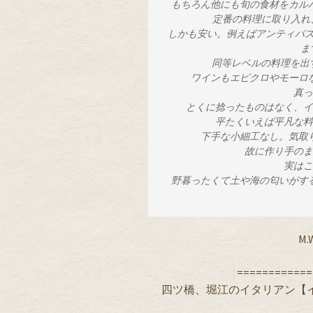
 もちろん他にも旬の食材をカルパッチョやアクアパッツァ、肉のグリルやローストなど
定番の料理に取り入れ
 しかも安い。例えばアンティパストミストがあの量とクオリティーで￥980なんて安すぎ
ま
 同等レベルの料理を出
 ワインもエピクロやモー
 真
 とくに捻ったものはなく、
 平たくいえば平凡な
 下手な小細工なし。気
 故に作り手の
 実は
 野暮ったくて土や海の匂いがする、愛さずにはいられない、そんな男の料理。大好きで
M
============
四ツ橋、堀江のイタリアン【イタリア食