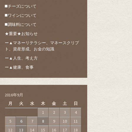
◼️チーズについて
◼️ワインについて
◼️調味料について
★重要★お知らせ
ー▲マネーリテラシー、マネースクリプ
ト、資産形成、お金の知識
ー▲人生、考え方
ー▲健康、食事
2016年9月
月
火
水
木
金
土
日
1
2
3
4
5
6
7
8
9
10
11
12
13
14
15
16
17
18