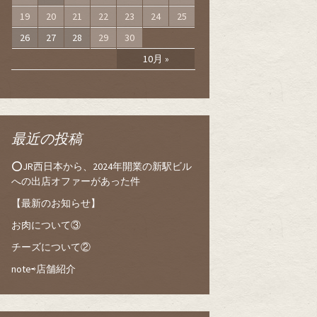
19
20
21
22
23
24
25
26
27
28
29
30
10月 »
最近の投稿
⭕️JR西日本から、2024年開業の新駅ビル
への出店オファーがあった件
【最新のお知らせ】
お肉について③
チーズについて②
note⇨店舗紹介