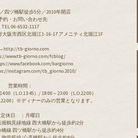
／四ツ橋駅徒歩5分／2010年開店
予約・お問い合わせ先
TEL 06-6532-1117
府大阪市西区北堀江1-16-17 アメニティ北堀江1F
http://tb-giorno.com
://www.tb-giorno.com/fcblog/
s://www.facebook.com/bargiorno
s://instagram.com/tb_giorno.2010/
営業時間：
（L.O.13:45）/ 18:00～23:00（L.O.22:00）
（L.O.22:00）※ディナーのみの営業となります。
定休日 ：月曜日
堀鶴見緑地線 西大橋駅から徒歩約2分
橋線 四ツ橋駅から徒歩約4分
 御堂筋線/心斎橋駅から徒歩約8分