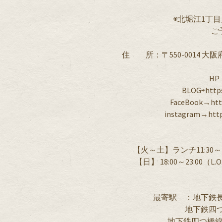
◉北堀江1丁目
ご
住 所：〒550-0014 大阪
HP→
BLOG⇨https
FaceBook→http
instagram→http
【火～土】ランチ11:30～14:00
【日】 18:00～23:00
最寄駅 ：地下鉄長
地下鉄四つ
地下鉄四つ橋線