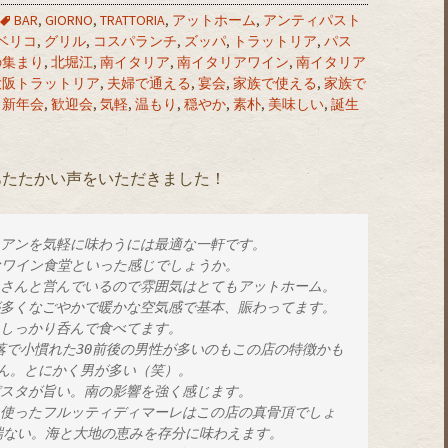
BAR
,
GIORNO
,
TRATTORIA
,
アットホーム
,
アンティパスト
ベリコ
,
グリル
,
コスパランチ
,
ズッパ
,
トラットリア
,
パス
の集まり
,
北堀江
,
南イタリア
,
南イタリアワイン
,
南イタリア
大阪トラットリア
,
夫婦で通える
,
宴会
,
家族で使える
,
家族で
,
新年会
,
歓迎会
,
気軽
,
温もり
,
穏やか
,
素朴
,
美味しい
,
誕生
あたたかい声をいただきました！
リアンを気軽に味わうには最適な一軒です。
Kなワイン食堂といった感じでしょうか。
奥さんと営んでいるので雰囲気はとてもアットホーム。
が多くなごやかで暖かな空気感で基本、賑わってます。
んしっかり呑んで食べてます。
ん。とにかく男が多い（笑）。
パスタが旨い。南の影響を強く感じます。
端ない。海と大地の恵みを存分に味わえます。