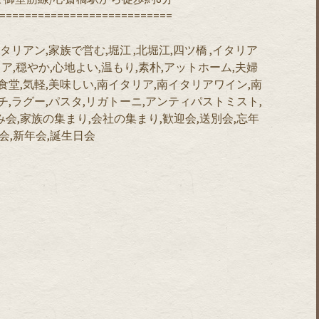
===========================
,大阪イタリアン,家族で営む,堀江 ,北堀江,四ツ橋 ,イタリア
ア,穏やか,心地よい,温もり,素朴,アットホーム,夫婦
食堂,気軽,美味しい,南イタリア,南イタリアワイン,南
チ,ラグー,パスタ,リガトーニ,アンティパストミスト,
み会,家族の集まり,会社の集まり,歓迎会,送別会,忘年
会,新年会,誕生日会