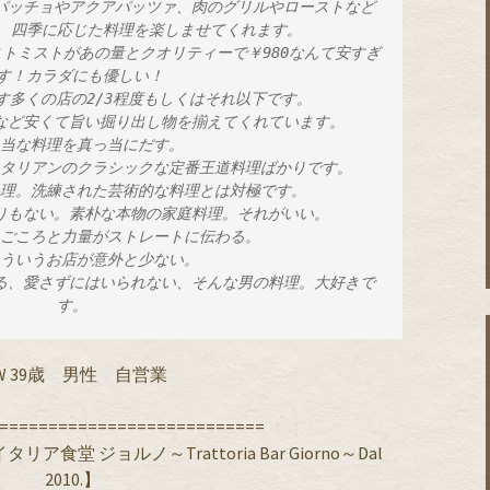
、四季に応じた料理を楽しませてくれます。
す！カラダにも優しい！
す多くの店の2/3程度もしくはそれ以下です。
ロなど安くて旨い掘り出し物を揃えてくれています。
っ当な料理を真っ当にだす。
イタリアンのクラシックな定番王道料理ばかりです。
料理。洗練された芸術的な料理とは対極です。
取りもない。素朴な本物の家庭料理。それがいい。
まごころと力量がストレートに伝わる。
こういうお店が意外と少ない。
す。
.W 39歳 男性 自営業
===========================
堂 ジョルノ～Trattoria Bar Giorno～Dal
2010.】