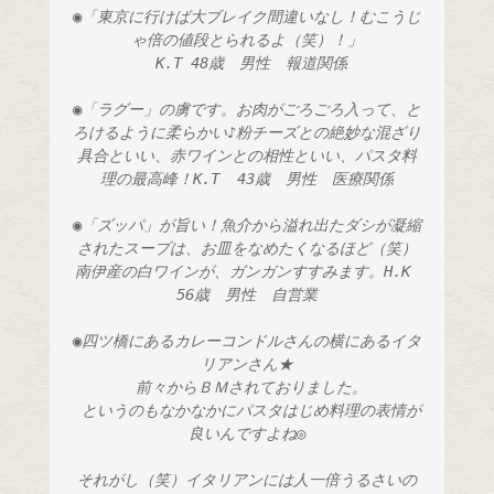
◉「東京に行けば大ブレイク間違いなし！むこうじ
ゃ倍の値段とられるよ（笑）！」
 K.T 48歳　男性　報道関係
◉「ラグー」の虜です。お肉がごろごろ入って、と
ろけるように柔らかい♪粉チーズとの絶妙な混ざり
具合といい、赤ワインとの相性といい、パスタ料
理の最高峰！K.T  43歳　男性　医療関係
◉「ズッパ」が旨い！魚介から溢れ出たダシが凝縮
されたスープは、お皿をなめたくなるほど（笑）
南伊産の白ワインが、ガンガンすすみます。H.K 
56歳　男性　自営業
◉四ツ橋にあるカレーコンドルさんの横にあるイタ
リアンさん★
 前々からＢＭされておりました。
 というのもなかなかにパスタはじめ料理の表情が
良いんですよね◎
それがし（笑）イタリアンには人一倍うるさいの