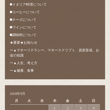
◼️イタリア料理について
◼️コーヒーについて
◼️チーズについて
◼️ワインについて
◼️調味料について
★重要★お知らせ
ー▲マネーリテラシー、マネースクリプト、資産形成、お
金の知識
ー▲人生、考え方
ー▲健康、食事
2016年9月
月
火
水
木
金
土
日
1
2
3
4