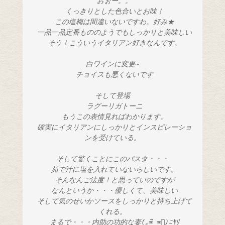
 おぉー。。
 くっきりとした色合いとお味！
 この塩梅は間違いないですわ。好み★
 一品一品定番もののようでもしっかりと美味しい
 そう！こういうイタリアン好きなんです。
白ワインに変更~
 チョイスも悪くないです
そして登場
 ラグーリガトーニ
 もうこの表情見ればわかります。
 確実にイタリアンにしっかりとインスピレーショ
ンを受けている。
そして驚くことにこのパスタ・・・
 茹で汁に塩を入れていないらしいです。
 そんなんご法度！と思っていのですが
 なんというか・・・優しくて、美味しい
 そして気のせいかソースをしっかりと持ち上げて
くれる。
 まるで・・・内助の功的な妻(｡≖ิ‿≖ิ)ﾆﾔﾘ