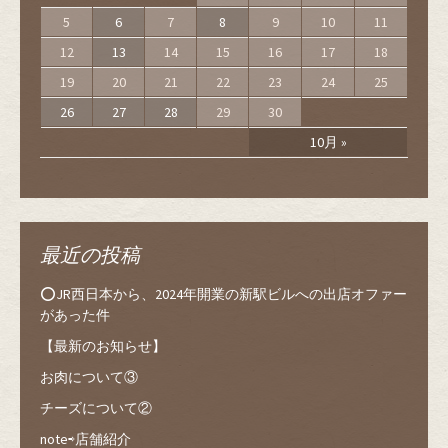
5
6
7
8
9
10
11
12
13
14
15
16
17
18
19
20
21
22
23
24
25
26
27
28
29
30
10月 »
最近の投稿
⭕️JR西日本から、2024年開業の新駅ビルへの出店オファー
があった件
【最新のお知らせ】
お肉について③
チーズについて②
note⇨店舗紹介