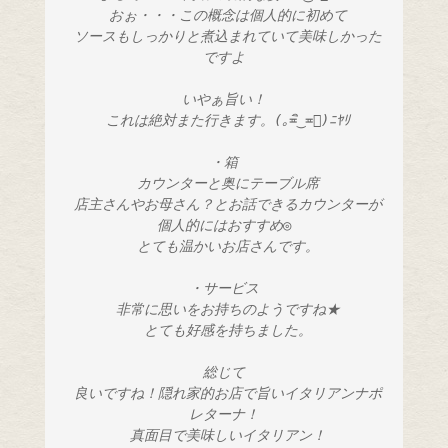
 おぉ・・・この概念は個人的に初めて
 ソースもしっかりと煮込まれていて美味しかった
ですよ
いやぁ旨い！
 これは絶対また行きます。(｡≖ิ‿≖ิ)ﾆﾔﾘ
・箱
 カウンターと奥にテーブル席
 店主さんやお母さん？とお話できるカウンターが
個人的にはおすすめ◎
 とても温かいお店さんです。
・サービス
 非常に思いをお持ちのようですね★
 とても好感を持ちました。
総じて
 良いですね！隠れ家的お店で旨いイタリアンナポ
レターナ！
 真面目で美味しいイタリアン！