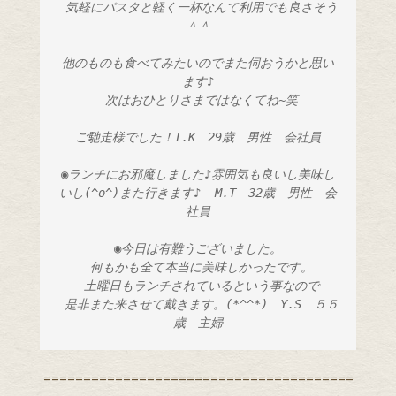
 気軽にパスタと軽く一杯なんて利用でも良さそう
＾＾
他のものも食べてみたいのでまた伺おうかと思い
ます♪
 次はおひとりさまではなくてね~笑
ご馳走様でした！T.K　29歳　男性　会社員
◉ランチにお邪魔しました♪雰囲気も良いし美味し
いし(^o^)また行きます♪  M.T　32歳　男性　会
社員
◉今日は有難うございました。
 何もかも全て本当に美味しかったです。
 土曜日もランチされているという事なので
 是非また来させて戴きます。(*^^*)　Y.S　５５
歳　主婦
=======================================