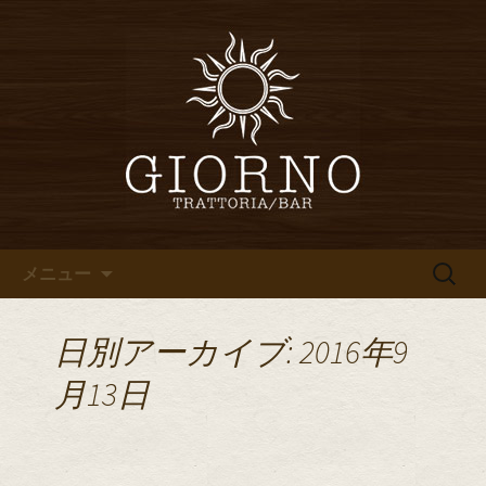
堀江・四ツ橋のイタリアン「イタリア
食堂ジョルノ～GIORNO～」からのお知
堀江・四ツ橋のイタリアン「イ
らせ
タリア食堂ジョルノ～GIORNO
～」のブログ
コンテンツへ移動
検
メニュー
索:
日別アーカイブ: 2016年9
月13日