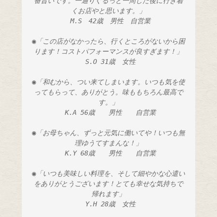
番旨いです。一通りぐるっと一周した後に行き着
くお店やと思います。」
 M.S　42歳　男性　自営業
◉「この店がなかったら、行くところがないから困
ります！コストパフォーマンスが良すぎます！」
 S.O 31歳　女性
◉「和むから、つい来てしまいます。いつも気を使
ってもらって、ありがとう。味ももちろん最高で
す。」
 K.A 56歳　　男性　　自営業
◉「お母ちゃん、ずっと元気に働いてや！いつも無
理ゆうてすまんな！」
 K.Y 68歳　　男性　　自営業
◉「いつも美味しい料理を、そして細やかな心遣い
をありがとうございます！とても幸せな気持ちで
帰れます」
 Y.H 28歳　女性