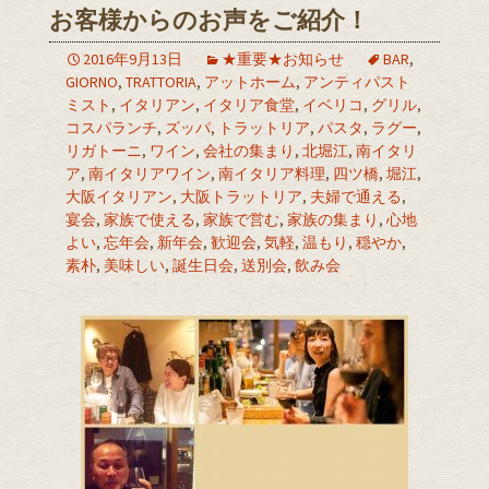
お客様からのお声をご紹介！
2016年9月13日
★重要★お知らせ
BAR
,
GIORNO
,
TRATTORIA
,
アットホーム
,
アンティパスト
ミスト
,
イタリアン
,
イタリア食堂
,
イベリコ
,
グリル
,
コスパランチ
,
ズッパ
,
トラットリア
,
パスタ
,
ラグー
,
リガトーニ
,
ワイン
,
会社の集まり
,
北堀江
,
南イタリ
ア
,
南イタリアワイン
,
南イタリア料理
,
四ツ橋
,
堀江
,
大阪イタリアン
,
大阪トラットリア
,
夫婦で通える
,
宴会
,
家族で使える
,
家族で営む
,
家族の集まり
,
心地
よい
,
忘年会
,
新年会
,
歓迎会
,
気軽
,
温もり
,
穏やか
,
素朴
,
美味しい
,
誕生日会
,
送別会
,
飲み会