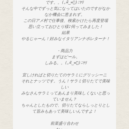
です。。(｡≖ิ‿≖ิ)ﾆﾔﾘ
 そんな中でずっと気になってはいたのですがなか
なか機会に恵まれず。
 この日アメ村で仕事後、検索かけたら再度登場
 思い立っておひとり様♪伺ってみました！
 結果
 やるじゃーん！好みなイタリアンナポレターナ！
・商品力
 まずはビール。
 しみる。。(｡≖ิ‿≖ิ)ﾆﾔﾘ
宜しければと切りたてのサラミにグリッシーニ
 それとナッツです。うん！サラミ切りたてで美味
しい
 みなさんサラミってあんまり美味しくないと思っ
ていません？
 ちゃんとしたもので、切りたてならしっとりとし
て旨みもあって美味しいんですよ！
前菜盛り合わせ