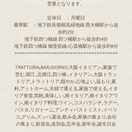
営業となります。
定休日 ：月曜日
最寄駅 ：地下鉄長堀鶴見緑地線 西大橋駅から徒
歩約2分
地下鉄四つ橋線 四ツ橋駅から徒歩約4分
地下鉄四つ橋線 御堂筋線/心斎橋駅から徒歩約8分
=======================================
TRATTORIA,BAR,GIORNO,大阪イタリアン,家族で
営む,堀江 ,北堀江,四ツ橋 ,イタリアン,大阪トラッ
トリア,トラットリア,穏やか,心地よい,温もり,素
朴,アットホーム,夫婦で通える,家族で使える,イタ
リア食堂,気軽,美味しい,南イタリア,南イタリアワ
イン,南イタリア料理,ワイン,コスパランチ,ラグー,
パスタ,リガトーニ,アンティパストミスト,イベリ
コ,グリル,ズッパ,宴会,飲み会,家族の集まり,会社
の集まり,歓迎会,送別会,忘年会,新年会,誕生日会